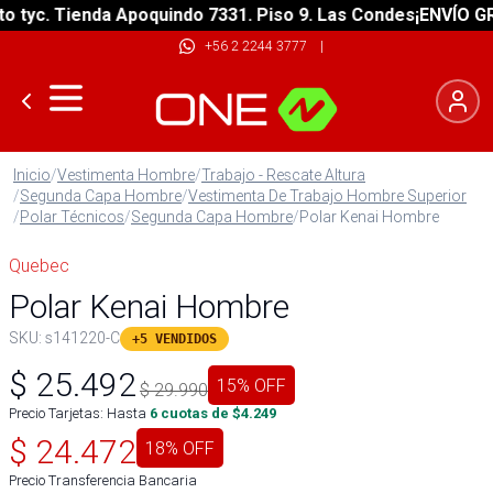
yc. Tienda Apoquindo 7331. Piso 9. Las Condes
¡ENVÍO GRATI
+56 2 2244 3777
|
Inicio
/
Vestimenta Hombre
/
Trabajo - Rescate Altura
/
Segunda Capa Hombre
/
Vestimenta De Trabajo Hombre Superior
/
Polar Técnicos
/
Segunda Capa Hombre
/
Polar Kenai Hombre
Quebec
Polar Kenai Hombre
SKU:
s141220-C
+5 VENDIDOS
$
25.492
15
% OFF
$
29.990
Precio Tarjetas: Hasta
6
cuotas de $
4.249
$
24.472
18
% OFF
Precio Transferencia Bancaria