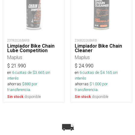
23782026BARB
23682026BARB
Limpiador Bike Chain
Limpiador Bike Chain
Lube Competition
Cleaner
Maplus
Maplus
$
21.990
$
24.990
en
6
cuotas de $
3.665
sin
en
6
cuotas de $
4.165
sin
interés
interés
ahorras
$
880
por
ahorras
$
1.000
por
transferencia.
transferencia.
disponible
disponible
Sin stock
Sin stock