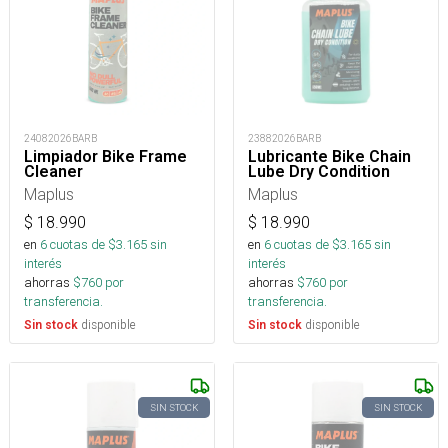
24082026BARB
23882026BARB
Limpiador Bike Frame
Lubricante Bike Chain
Cleaner
Lube Dry Condition
Maplus
Maplus
$
18.990
$
18.990
en
6
cuotas de $
3.165
sin
en
6
cuotas de $
3.165
sin
interés
interés
ahorras
$
760
por
ahorras
$
760
por
transferencia.
transferencia.
disponible
disponible
Sin stock
Sin stock
SIN STOCK
SIN STOCK