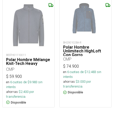
BH290102BA-R
Polar Hombre
Unlimitech HighLoft
Con Gorro
BESTH01110011
CMP
Polar Hombre Mélange
Knit-Tech Heavy
$
74.900
CMP
en
6
cuotas de $
12.483
sin
$
59.900
interés
ahorras
$
3.000
por
en
6
cuotas de $
9.983
sin
transferencia.
interés
ahorras
$
2.400
por
Disponible
transferencia.
Disponible