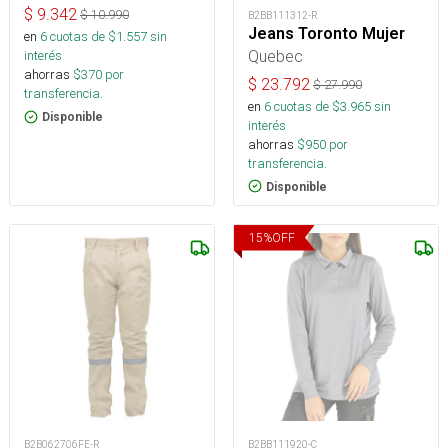
$
9.342
$
10.990
B2BB111312-R
Jeans Toronto Mujer
en
6
cuotas de $
1.557
sin
Quebec
interés
ahorras
$
370
por
$
23.792
$
27.990
transferencia.
en
6
cuotas de $
3.965
sin
Disponible
interés
ahorras
$
950
por
transferencia.
Disponible
15
%
OFF
B2B062706FE-R
B2BB111920-C