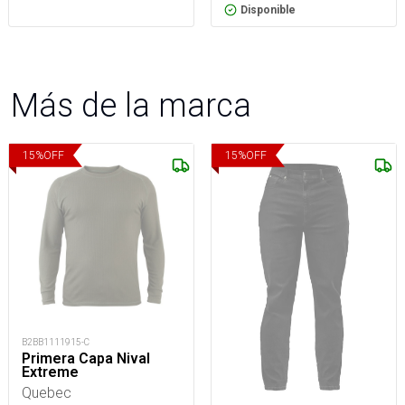
Disponible
Más de la marca
15
%
OFF
15
%
OFF
B2BB1111915-C
Primera Capa Nival
Extreme
Quebec