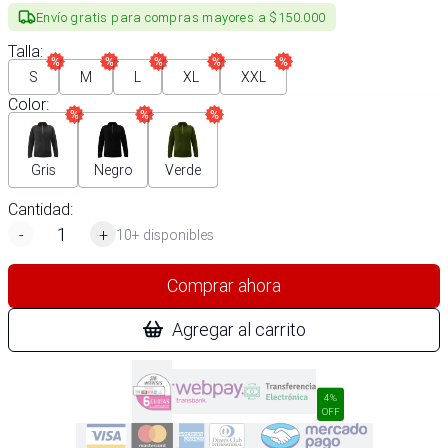
Envío gratis para compras mayores a $150.000
Talla
:
S
M
L
XL
XXL
Color
:
Gris
Negro
Verde
Cantidad:
-
+
10+ disponibles
Comprar ahora
Agregar al carrito
4%
OFF