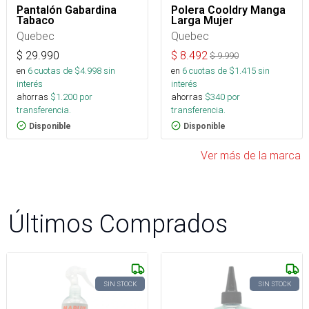
Pantalón Gabardina
Polera Cooldry Manga
Tabaco
Larga Mujer
Quebec
Quebec
$
29.990
$
8.492
$
9.990
en
6
cuotas de $
4.998
sin
en
6
cuotas de $
1.415
sin
interés
interés
ahorras
$
1.200
por
ahorras
$
340
por
transferencia.
transferencia.
Disponible
Disponible
Ver más de la marca
Últimos Comprados
SIN STOCK
SIN STOCK