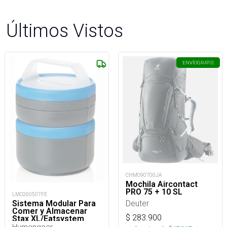
Últimos Vistos
ENVÍO
GRATIS
CHM090700JA
Mochila Aircontact
PRO 75 + 10 SL
LMO260507FE
Deuter
Sistema Modular Para
Comer y Almacenar
$
283.900
Stax XL/Eatsystem
Humangear