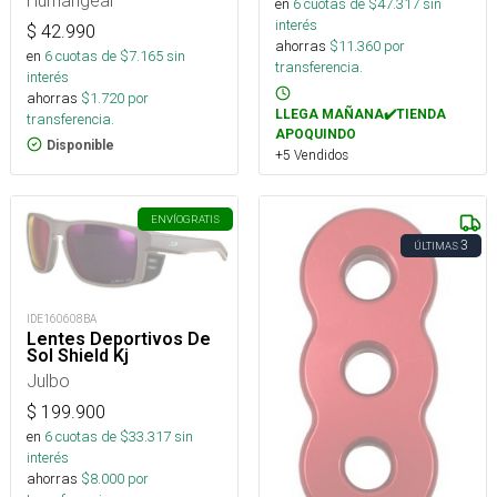
en
6
cuotas de $
47.317
sin
interés
$
42.990
ahorras
$
11.360
por
en
6
cuotas de $
7.165
sin
transferencia.
interés
ahorras
$
1.720
por
LLEGA MAÑANA✔️TIENDA
transferencia.
APOQUINDO
Disponible
+5 Vendidos
ENVÍO
GRATIS
3
ÚLTIMAS
IDE160608BA
Lentes Deportivos De
Sol Shield Kj
Julbo
$
199.900
en
6
cuotas de $
33.317
sin
interés
ahorras
$
8.000
por