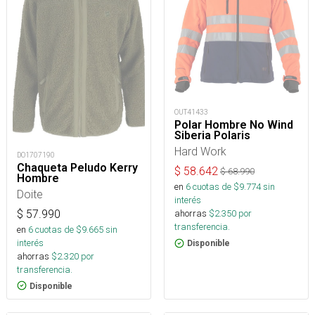
OUT41433
Polar Hombre No Wind
Siberia Polaris
Hard Work
DO1707190
Chaqueta Peludo Kerry
$
58.642
$
68.990
Hombre
en
6
cuotas de $
9.774
sin
Doite
interés
$
57.990
ahorras
$
2.350
por
transferencia.
en
6
cuotas de $
9.665
sin
interés
Disponible
ahorras
$
2.320
por
transferencia.
Disponible