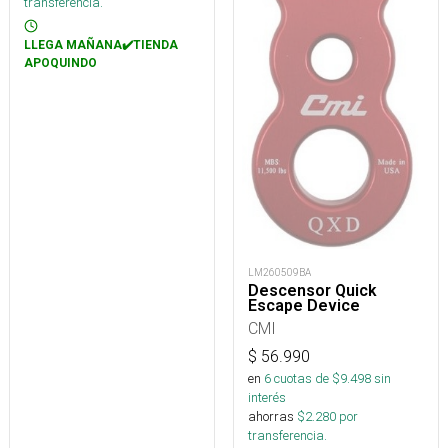
transferencia.
LLEGA MAÑANA✔️TIENDA
APOQUINDO
LM260509BA
Descensor Quick
Escape Device
CMI
$
56.990
en
6
cuotas de $
9.498
sin
interés
ahorras
$
2.280
por
transferencia.