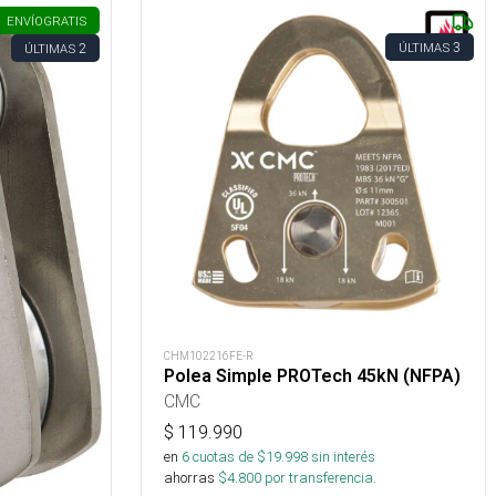
ENVÍO
GRATIS
3
2
ÚLTIMAS
ÚLTIMAS
CHM102216FE-R
Polea Simple PROTech 45kN (NFPA)
CMC
$
119.990
en
6
cuotas de $
19.998
sin interés
ahorras
$
4.800
por transferencia.