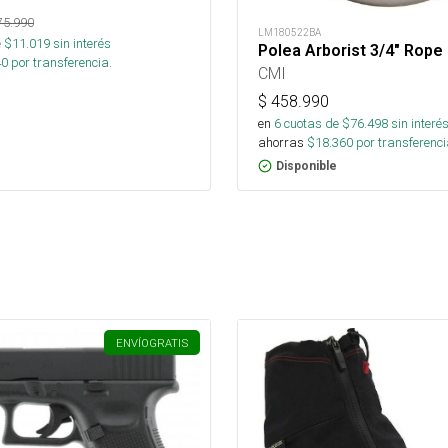
75.990
LM180522BA
 $
11.019
sin interés
Polea Arborist 3/4" Rope
40
por transferencia.
CMI
$
458.990
en
6
cuotas de $
76.498
sin interé
ahorras
$
18.360
por transferenci
Disponible
ENVÍO
GRATIS