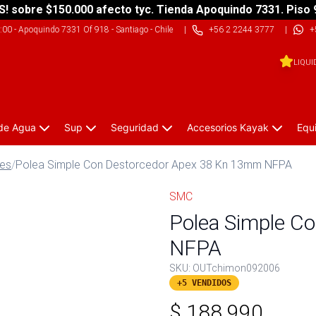
S! sobre $150.000 afecto tyc. Tienda Apoquindo 7331. Piso 
9:00
-
Apoquindo 7331 Of 918 - Santiago - Chile
|
+56 2 2244 3777
|
+
LIQUI
 de Agua
Sup
Seguridad
Accesorios Kayak
Equ
les
/
Polea Simple Con Destorcedor Apex 38 Kn 13mm NFPA
SMC
Polea Simple C
NFPA
SKU:
OUTchimon092006
+5 VENDIDOS
$
188.990