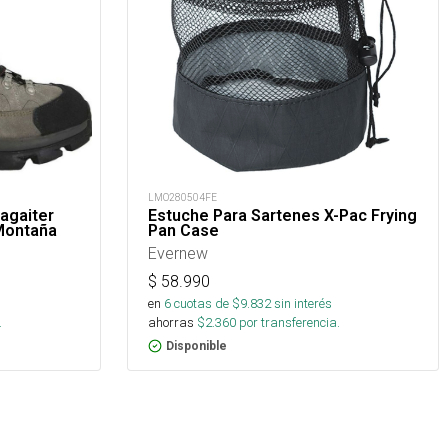
LMO280504FE
agaiter
Estuche Para Sartenes X-Pac Frying
 Montaña
Pan Case
Evernew
$
58.990
s
en
6
cuotas de $
9.832
sin interés
.
ahorras
$
2.360
por transferencia.
Disponible