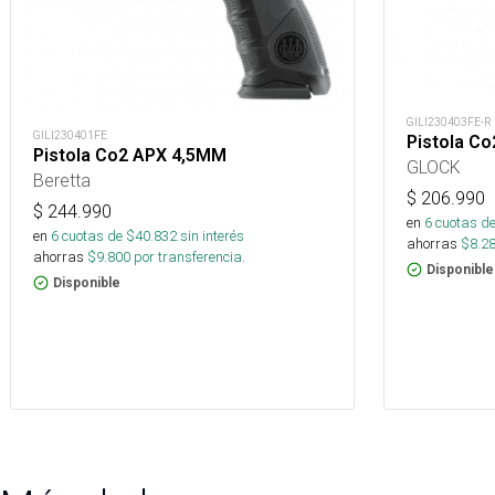
GILI230403FE-R
GILI230401FE
Pistola C
Pistola Co2 APX 4,5MM
GLOCK
Beretta
$
206.990
$
244.990
en
6
cuotas de
en
6
cuotas de $
40.832
sin interés
ahorras
$
8.2
ahorras
$
9.800
por transferencia.
Disponible
Disponible