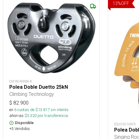
13
%
OFF
CM180408BA-R
Polea Doble Duetto 25kN
Climbing Technology
$
82.900
en
6
cuotas de $
13.817
sin interés
ahorras
$
3.320
por transferencia.
Disponible
EQUI250108FE
+5 Vendidos
Polea Dobl
Singing Ro