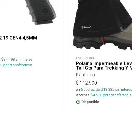
o2 19 GEN4 4,5MM
LM010608BA
 $
34.498
sin interés
Polaina Impermeable Lev
80
por transferencia.
Tall Gtx Para Trekking Y
Kahtoola
$
112.990
en
6
cuotas de $
18.832
sin interé
ahorras
$
4.520
por transferencia
Disponible