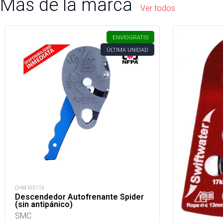
Más de la marca
Ver todos
ENVÍO
GRATIS
ÚLTIMA UNIDAD
CHM103113
Descendedor Autofrenante Spider
(sin antipánico)
SMC