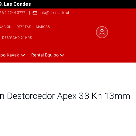
9. Las Condes
56 2 2244 3777
|
info@sherpalife.cl
DACIÓN
OFERTAS
MARCAS
DESPACHO 24 HRS
ipo Kayak
Rental Equipo
on Destorcedor Apex 38 Kn 13mm