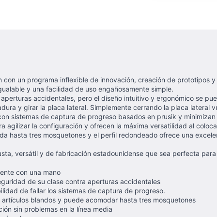
con un programa inflexible de innovación, creación de prototipos y 
igualable y una facilidad de uso engañosamente simple.
as aperturas accidentales, pero el diseño intuitivo y ergonómico se 
rradura y girar la placa lateral. Simplemente cerrando la placa latera
con sistemas de captura de progreso basados ​​en prusik y minimizan 
 agilizar la configuración y ofrecen la máxima versatilidad al coloca
omoda hasta tres mosquetones y el perfil redondeado ofrece una excel
usta, versátil y de fabricación estadounidense que sea perfecta para
lmente con una mano
eguridad de su clase contra aperturas accidentales
ilidad de fallar los sistemas de captura de progreso.
con artículos blandos y puede acomodar hasta tres mosquetones
ación sin problemas en la línea media