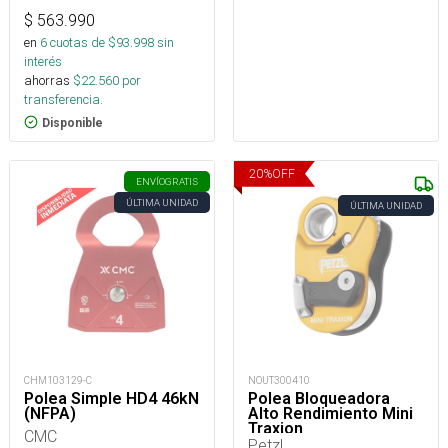
$
563.990
en
6
cuotas de $
93.998
sin
interés
ahorras
$
22.560
por
transferencia.
Disponible
20
%
OFF
ENVÍO
GRATIS
ÚLTIMA UNIDAD
ÚLTIMA UNIDAD
CHM103129-C
NOUT300410
Polea Simple HD4 46kN
Polea Bloqueadora
(NFPA)
Alto Rendimiento Mini
Traxion
CMC
Petzl