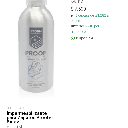
Gamo
$
7.690
en
6
cuotas de $
1.282
sin
interés
ahorras
$
310
por
transferencia.
Disponible
BH301214-C
Impermeabilizante
para Zapatos Proofer
Spray
STORM