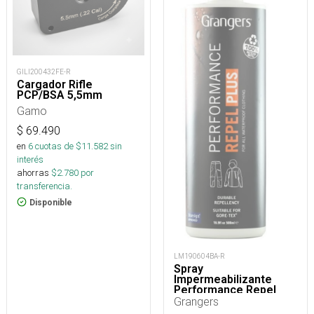
GILI200432FE-R
Cargador Rifle
PCP/BSA 5,5mm
Gamo
$
69.490
en
6
cuotas de $
11.582
sin
interés
ahorras
$
2.780
por
transferencia.
Disponible
LM190604BA-R
Spray
Impermeabilizante
Performance Repel
Plus 500 Ml
Grangers