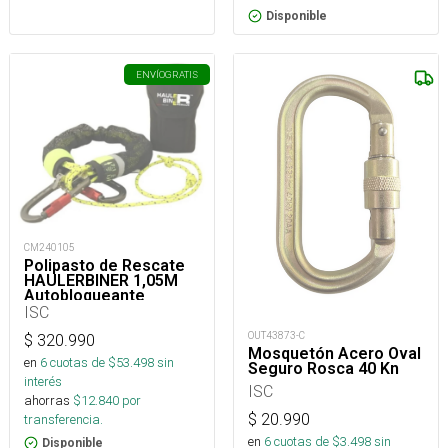
Disponible
ENVÍO
GRATIS
CM240105
Polipasto de Rescate
HAULERBINER 1,05M
Autobloqueante
ISC
OUT43873-C
$
320.990
Mosquetón Acero Oval
en
6
cuotas de $
53.498
sin
Seguro Rosca 40 Kn
interés
ISC
ahorras
$
12.840
por
$
20.990
transferencia.
en
6
cuotas de $
3.498
sin
Disponible