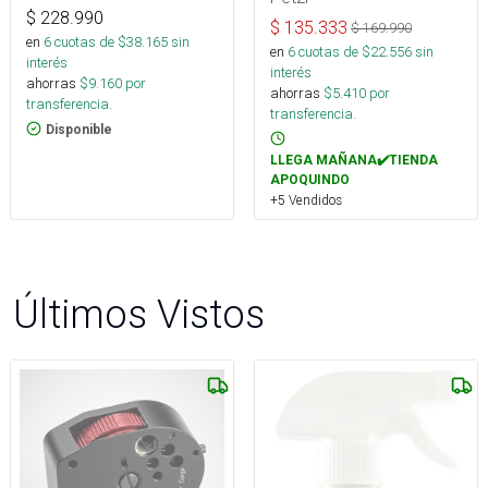
$
228.990
$
135.333
$
169.990
en
6
cuotas de $
38.165
sin
en
6
cuotas de $
22.556
sin
interés
interés
ahorras
$
9.160
por
ahorras
$
5.410
por
transferencia.
transferencia.
Disponible
LLEGA MAÑANA✔️TIENDA
APOQUINDO
+5 Vendidos
Últimos Vistos