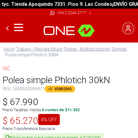
. Tienda Apoquindo 7331. Piso 9. Las Condes
¡ENVÍO GRATIS!
+56 2 2244 3777
|
Inicio
/
Trabajo - Rescate Altura
/
Poleas - Multiplicadores
/
Simples
/
Polea simple Phlotich 30kN
ISC
Polea simple Phlotich 30kN
SKU:
5060508266471
+5 VENDIDOS
$
67.990
Precio Tarjetas: Hasta
6
cuotas de $
11.332
$
65.270
4
% OFF
Precio Transferencia Bancaria
Envío gratis para compras mayores a $150.000