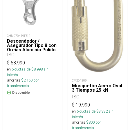
CHM070419FE-R
Descendedor /
Asegurador Tipo 8 con
Orejas Aluminio Pulido
35 kN
ISC
$
53.990
en
6
cuotas de $
8.998
sin
interés
ahorras
$
2.160
por
CM261209
Mosquetón Acero Oval
transferencia.
3 Tiempos 25 kN
Disponible
ISC
$
19.990
en
6
cuotas de $
3.332
sin
interés
ahorras
$
800
por
transferencia.