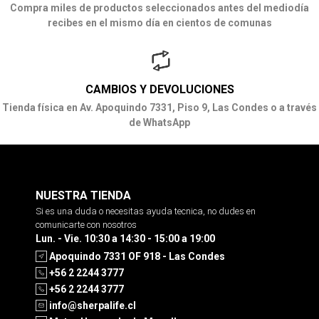
Compra miles de productos seleccionados antes del mediodía
recibes en el mismo día en cientos de comunas
CAMBIOS Y DEVOLUCIONES
Tienda física en Av. Apoquindo 7331, Piso 9, Las Condes o a través
de WhatsApp
NUESTRA TIENDA
Si es una duda o necesitas ayuda tecnica, no dudes en
comunicarte con nosotros
Lun. - Vie. 10:30 a 14:30 - 15:00 a 19:00
Apoquindo 7331 OF 918 - Las Condes
+56 2 2244 3777
+56 2 2244 3777
info@sherpalife.cl