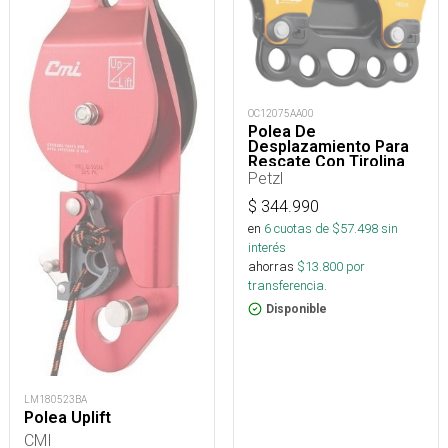
OC12075AA00
Polea De
Desplazamiento Para
Rescate Con Tirolina
Reeve
Petzl
$
344.990
en
6
cuotas de $
57.498
sin
interés
ahorras
$
13.800
por
transferencia.
Disponible
LM180523BA
Polea Uplift
CMI