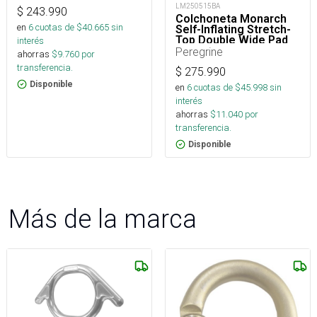
LM250515BA
$
243.990
Colchoneta Monarch
en
6
cuotas de $
40.665
sin
Self-Inflating Stretch-
Top Double Wide Pad
interés
4"
Peregrine
ahorras
$
9.760
por
transferencia.
$
275.990
Disponible
en
6
cuotas de $
45.998
sin
interés
ahorras
$
11.040
por
transferencia.
Disponible
Más de la marca