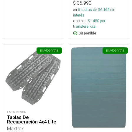
$
36.990
en
6
cuotas de $
6.165
sin
interés
ahorras
$
1.480
por
transferencia.
Disponible
ENVÍO
GRATIS
ENVÍO
GRATIS
LM260609BA
Tablas De
Recuperación 4x4 Lite
Maxtrax