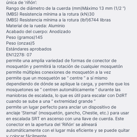
única de ‘riñón’:
Rango de diámetro de la cuerda (mm)Máximo 13 mm (1/2 “)
(MBS) Resistencia mínima a la rotura (kN)30
(MBS) Resistencia mínima a la rotura (lbf)6744 libras
Material de la rueda: Aluminio
Acabado del cuerpo: Anodizado
Peso (gramos)145
Peso (onzas)5
Estándares aprobados
EN12278: 07
permite una amplia variedad de formas de conector de
mosquetón y permitirá la rotación de cualquier mosquetón
permite múltiples conexiones de mosquetón a la vez
permite que un mosquetón se “ centre ” a sí mismo
dependiendo de dónde se aplique la carga, y permite que los
mosquetones se “ centren automáticamente ” durante las
maniobras de escalada, lo que es útil para escalar con DdRT
cuando se sube a una “ extremidad grande ”
permite un lugar perfecto para anclar un dispositivo de
anclaje ‘Sternal’ (mosquetón, gancho, Chestie, etc.) para usar
en escalada SRT en ascenso con una llave de cuerda. Este
conector en la apertura del ‘Riñón’ se alineará
automáticamente con el lugar más eficiente y se puede quitar
y colocar fácilmente.