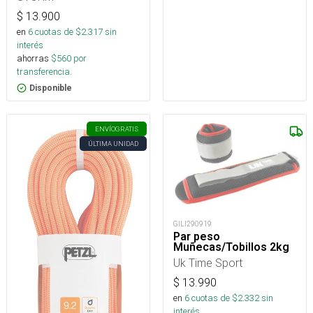
$
13.900
en
6
cuotas de $
2.317
sin
interés
ahorras
$
560
por
transferencia.
Disponible
ENVÍO
GRATIS
ÚLTIMA UNIDAD
GILI290919
Par peso
Muñecas/Tobillos 2kg
Uk Time Sport
$
13.990
en
6
cuotas de $
2.332
sin
interés