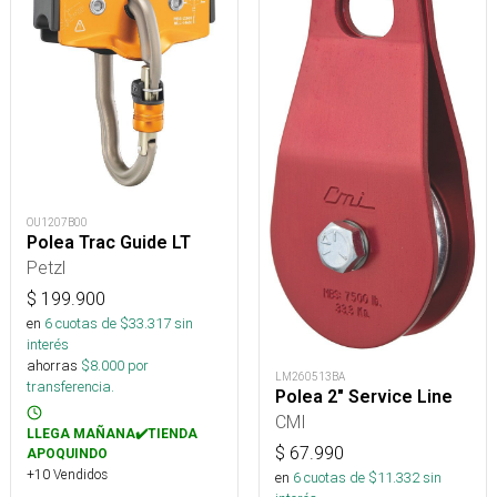
OU1207B00
Polea Trac Guide LT
Petzl
$
199.900
en
6
cuotas de $
33.317
sin
interés
ahorras
$
8.000
por
LM260513BA
transferencia.
Polea 2" Service Line
CMI
LLEGA MAÑANA✔️TIENDA
$
67.990
APOQUINDO
+10 Vendidos
en
6
cuotas de $
11.332
sin