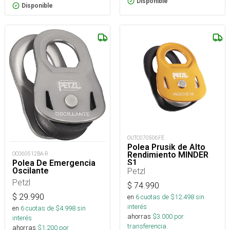
Disponible
Disponible
OUTC070506FE
Polea Prusik de Alto
Rendimiento MINDER
OC060512BA-R
S1
Polea De Emergencia
Oscilante
Petzl
Petzl
$
74.990
$
29.990
en
6
cuotas de $
12.498
sin
interés
en
6
cuotas de $
4.998
sin
ahorras
$
3.000
por
interés
transferencia.
ahorras
$
1.200
por