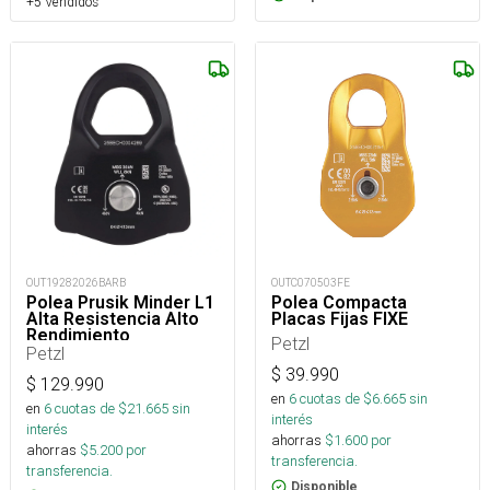
+5 Vendidos
OUT19282026BARB
OUTC070503FE
Polea Prusik Minder L1
Polea Compacta
Alta Resistencia Alto
Placas Fijas FIXE
Rendimiento
Petzl
Petzl
$
39.990
$
129.990
en
6
cuotas de $
6.665
sin
en
6
cuotas de $
21.665
sin
interés
interés
ahorras
$
1.600
por
ahorras
$
5.200
por
transferencia.
transferencia.
Disponible