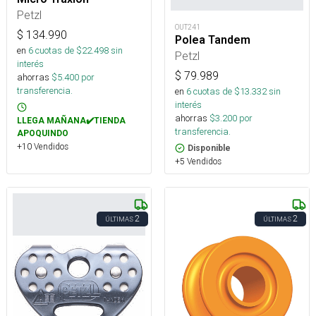
Petzl
OUT241
$
134.990
Polea Tandem
en
6
cuotas de $
22.498
sin
Petzl
interés
$
79.989
ahorras
$
5.400
por
transferencia.
en
6
cuotas de $
13.332
sin
interés
ahorras
$
3.200
por
LLEGA MAÑANA✔️TIENDA
transferencia.
APOQUINDO
+10 Vendidos
Disponible
+5 Vendidos
2
2
ÚLTIMAS
ÚLTIMAS