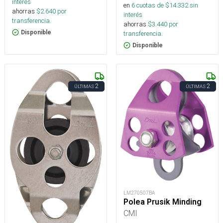
interés
en
6
cuotas de $
14.332
sin
ahorras
$
2.640
por
interés
transferencia.
ahorras
$
3.440
por
Disponible
transferencia.
Disponible
2
2
ÚLTIMAS
ÚLTIMAS
LM270507BA
Polea Prusik Minding
CMI