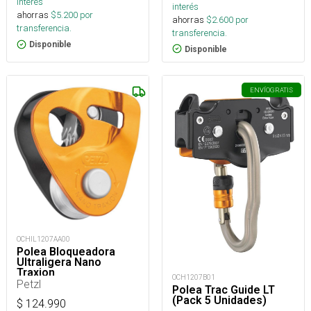
interés
interés
ahorras
$
5.200
por
ahorras
$
2.600
por
transferencia.
transferencia.
Disponible
Disponible
ENVÍO
GRATIS
OCHIL1207AA00
Polea Bloqueadora
Ultraligera Nano
Traxion
OCH1207B01
Petzl
Polea Trac Guide LT
(Pack 5 Unidades)
$
124.990