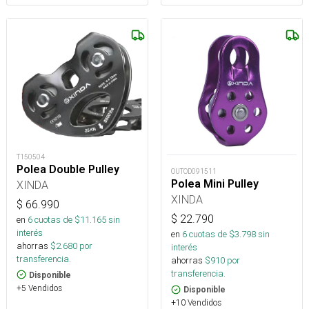
T150504
Polea Double Pulley
OUTOD091511
Polea Mini Pulley
XINDA
XINDA
$
66.990
$
22.790
en
6
cuotas de $
11.165
sin
interés
en
6
cuotas de $
3.798
sin
ahorras
$
2.680
por
interés
transferencia.
ahorras
$
910
por
transferencia.
Disponible
+5 Vendidos
Disponible
+10 Vendidos