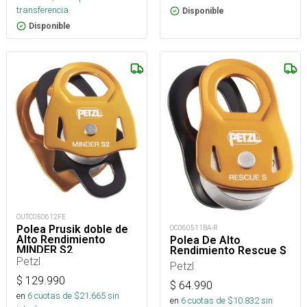
transferencia.
Disponible
Disponible
OUTC050612FE
Polea Prusik doble de
OC060511BA-R
Alto Rendimiento
Polea De Alto
MINDER S2
Rendimiento Rescue S
Petzl
Petzl
$
129.990
$
64.990
en
6
cuotas de $
21.665
sin
en
6
cuotas de $
10.832
sin