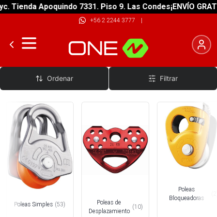
nda Apoquindo 7331. Piso 9. Las Condes
¡ENVÍO GRATIS! sobr
+56 2 2244 3777
|
Poleas y Multiplicadores
Ordenar
Filtrar
Poleas
(
2
Bloqueadoras
Poleas de
Poleas Simples
(
53
)
(
10
)
Desplazamiento