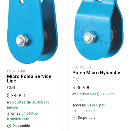
LM260503BA
LM260504BA
Polea Micro Nylonshv
Micro Polea Service
CMI
Line
CMI
$
36.990
en
6
cuotas de $
6.165
sin
$
38.990
interés
en
6
cuotas de $
6.498
sin
ahorras
$
1.480
por
interés
transferencia.
ahorras
$
1.560
por
Disponible
transferencia.
Disponible