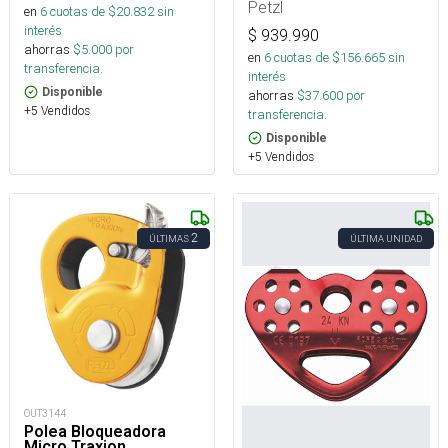
Petzl
en
6
cuotas de $
20.832
sin
interés
$
939.990
ahorras
$
5.000
por
en
6
cuotas de $
156.665
sin
transferencia.
interés
Disponible
ahorras
$
37.600
por
+5 Vendidos
transferencia.
Disponible
+5 Vendidos
2
ÚLTIMAS
ÚLTIMA UNIDAD
OUT3144
Polea Bloqueadora
Micro Traxion