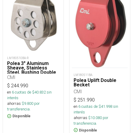
LM180510BA-R
Polea 3" Aluminum
Sheave, Stainless
Steel, Bushing Double
LM180511BA
CMI
Polea Uplift Double
Becket
$
244.990
CMI
en
6
cuotas de $
40.832
sin
interés
$
251.990
ahorras
$
9.800
por
en
6
cuotas de $
41.998
sin
transferencia.
interés
Disponible
ahorras
$
10.080
por
transferencia.
Disponible