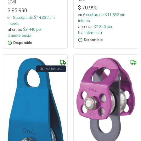
CMI
$
70.990
$
85.990
en
6
cuotas de $
11.832
sin
en
6
cuotas de $
14.332
sin
interés
interés
ahorras
$
2.840
por
ahorras
$
3.440
por
transferencia.
transferencia.
Disponible
Disponible
ÚLTIMA UNIDAD