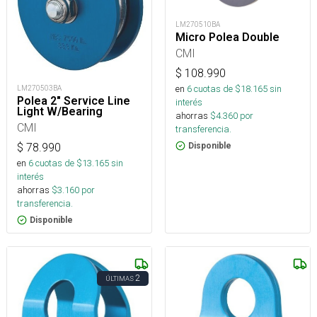
LM270510BA
Micro Polea Double
CMI
$
108.990
en
6
cuotas de $
18.165
sin
LM270503BA
Polea 2" Service Line
interés
Light W/Bearing
ahorras
$
4.360
por
CMI
transferencia.
Disponible
$
78.990
en
6
cuotas de $
13.165
sin
interés
ahorras
$
3.160
por
transferencia.
Disponible
2
ÚLTIMAS