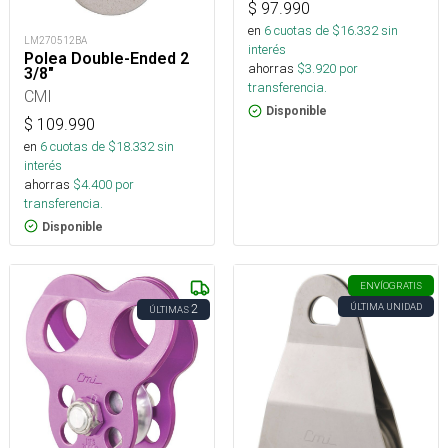
$
97.990
en
6
cuotas de $
16.332
sin
LM270512BA
interés
Polea Double-Ended 2
ahorras
$
3.920
por
3/8"
transferencia.
CMI
Disponible
$
109.990
en
6
cuotas de $
18.332
sin
interés
ahorras
$
4.400
por
transferencia.
Disponible
ENVÍO
GRATIS
ÚLTIMA UNIDAD
2
ÚLTIMAS