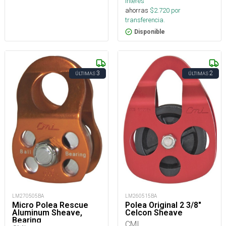
interés
ahorras
$
2.720
por
transferencia.
Disponible
3
2
ÚLTIMAS
ÚLTIMAS
LM260515BA
LM270505BA
Polea Original 2 3/8"
Micro Polea Rescue
Celcon Sheave
Aluminum Sheave,
Bearing
CMI