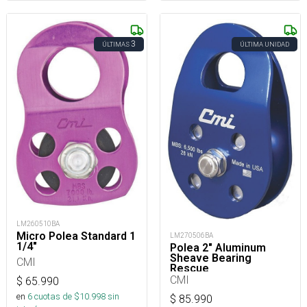
3
ÚLTIMAS
ÚLTIMA UNIDAD
LM260510BA
Micro Polea Standard 1
LM270506BA
1/4"
Polea 2" Aluminum
Sheave Bearing
CMI
Rescue
CMI
$
65.990
en
6
cuotas de $
10.998
sin
$
85.990