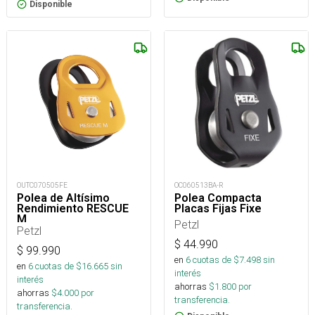
Disponible
OUTC070505FE
OC060513BA-R
Polea de Altísimo
Polea Compacta
Rendimiento RESCUE
Placas Fijas Fixe
M
Petzl
Petzl
$
44.990
$
99.990
en
6
cuotas de $
7.498
sin
en
6
cuotas de $
16.665
sin
interés
interés
ahorras
$
1.800
por
ahorras
$
4.000
por
transferencia.
transferencia.