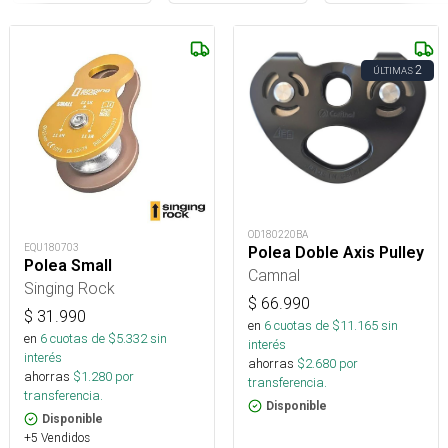
2
ÚLTIMAS
OD180220BA
EQU180703
Polea Doble Axis Pulley
Polea Small
Camnal
Singing Rock
$
66.990
$
31.990
en
6
cuotas de $
11.165
sin
en
6
cuotas de $
5.332
sin
interés
interés
ahorras
$
2.680
por
ahorras
$
1.280
por
transferencia.
transferencia.
Disponible
Disponible
+5 Vendidos