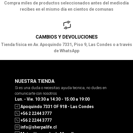
Compra miles de productos seleccionados antes del mediodía
recibes en el mismo día en cientos de comunas
CAMBIOS Y DEVOLUCIONES
Tienda física en Av. Apoquindo 7331, Piso 9, Las Condes o a través
de WhatsApp
NUESTRA TIENDA
Si es una duda o necesitas ayuda tecnica, no dudes en
comunicarte con nosotros
Lun. - Vie. 10:30 a 14:30 - 15:00 a 19:00
Apoquindo 7331 OF 918 - Las Condes
+56 2 2244 3777
+56 2 2244 3777
info@sherpalife.cl