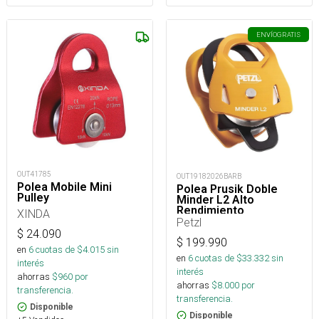
ENVÍO
GRATIS
OUT41785
OUT19182026BARB
Polea Mobile Mini
Polea Prusik Doble
Pulley
Minder L2 Alto
Rendimiento
XINDA
Petzl
$
24.090
$
199.990
en
6
cuotas de $
4.015
sin
en
6
cuotas de $
33.332
sin
interés
interés
ahorras
$
960
por
ahorras
$
8.000
por
transferencia.
transferencia.
Disponible
Disponible