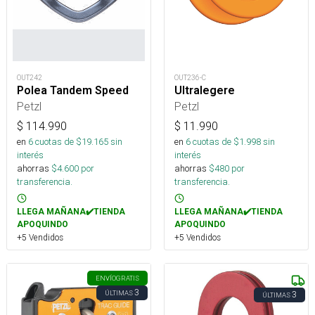
OUT242
OUT236-C
Polea Tandem Speed
Ultralegere
Petzl
Petzl
$
114.990
$
11.990
en
6
cuotas de $
19.165
sin
en
6
cuotas de $
1.998
sin
interés
interés
ahorras
$
4.600
por
ahorras
$
480
por
transferencia.
transferencia.
LLEGA MAÑANA✔️TIENDA
LLEGA MAÑANA✔️TIENDA
APOQUINDO
APOQUINDO
+5 Vendidos
+5 Vendidos
ENVÍO
GRATIS
3
ÚLTIMAS
3
ÚLTIMAS