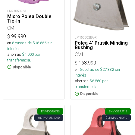
LM270509BA
Micro Polea Double
Tie-In
CMI
$
99.990
LM150502BA-R
Polea 4" Prusik Minding
en
6
cuotas de $
16.665
sin
Bushing
interés
CMI
ahorras
$
4.000
por
transferencia.
$
163.990
Disponible
en
6
cuotas de $
27.332
sin
interés
ahorras
$
6.560
por
transferencia.
Disponible
ENVÍO
GRATIS
ENVÍO
GRATIS
ÚLTIMA UNIDAD
ÚLTIMA UNIDAD