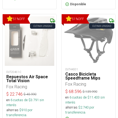
Disponible
51
%
OFF
51
%
OFF
ÚLTIMA UNIDAD
ÚLTIMA UNIDAD
OUT44001
OUT20461-C
Casco Bicicleta
Repuestos Air Space
Speedframe Mips
Total Vision
Fox Racing
Fox Racing
$
68.596
$
139.990
$
22.746
$
45.990
en
6
cuotas de $
11.433
sin
en
6
cuotas de $
3.791
sin
interés
interés
ahorras
$
2.740
por
ahorras
$
910
por
transferencia.
transferencia.