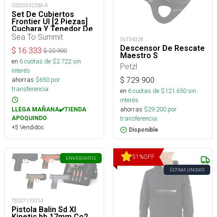
COS200323BA-R
Set De Cubiertos
Frontier Ul [2 Piezas]
Cuchara Y Tenedor De
Mango Largo
Sea To Summit
OUT34328
Descensor De Rescate
$
16.333
$
22.900
Maestro S
en
6
cuotas de $
2.722
sin
Petzl
interés
ahorras
$
650
por
$
729.900
transferencia.
en
6
cuotas de $
121.650
sin
interés
ahorras
$
29.200
por
LLEGA MAÑANA✔️TIENDA
transferencia.
APOQUINDO
+5 Vendidos
Disponible
51
%
OFF
ENVÍO
GRATIS
ÚLTIMA UNIDAD
TEC07110014
Pistola Balin Sd Xl
Kinetic bb 17mm Co2