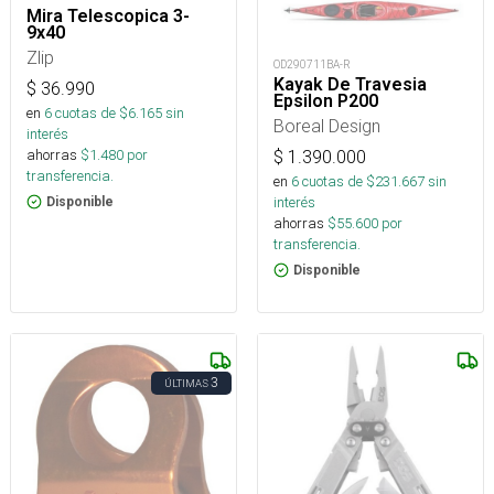
Mira Telescopica 3-
9x40
Zlip
OD290711BA-R
Kayak De Travesia
$
36.990
Epsilon P200
en
6
cuotas de $
6.165
sin
Boreal Design
interés
ahorras
$
1.480
por
$
1.390.000
transferencia.
en
6
cuotas de $
231.667
sin
interés
Disponible
ahorras
$
55.600
por
transferencia.
Disponible
3
ÚLTIMAS