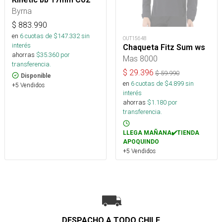
Byrna
$
883.990
en
6
cuotas de $
147.332
sin
OUT15648
interés
Chaqueta Fitz Sum ws
ahorras
$
35.360
por
Mas 8000
transferencia.
$
29.396
$
59.990
Disponible
en
6
cuotas de $
4.899
sin
+5 Vendidos
interés
ahorras
$
1.180
por
transferencia.
LLEGA MAÑANA✔️TIENDA
APOQUINDO
+5 Vendidos
DESPACHO A TODO CHILE