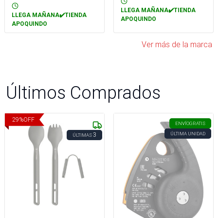
LLEGA MAÑANA✔️TIENDA
LLEGA MAÑANA✔️TIENDA
APOQUINDO
APOQUINDO
Ver más de la marca
Últimos Comprados
29
%
OFF
ENVÍO
GRATIS
ÚLTIMA UNIDAD
3
ÚLTIMAS