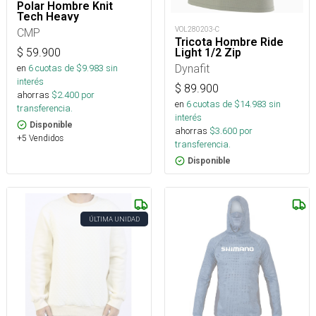
Polar Hombre Knit
Tech Heavy
VOL280203-C
CMP
Tricota Hombre Ride
$
59.900
Light 1/2 Zip
Dynafit
en
6
cuotas de $
9.983
sin
interés
$
89.900
ahorras
$
2.400
por
en
6
cuotas de $
14.983
sin
transferencia.
interés
Disponible
ahorras
$
3.600
por
+5 Vendidos
transferencia.
Disponible
ÚLTIMA UNIDAD