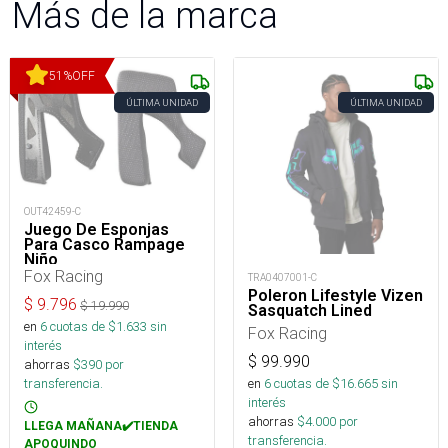
Más de la marca
51
%
OFF
ÚLTIMA UNIDAD
ÚLTIMA UNIDAD
OUT42459-C
Juego De Esponjas
Para Casco Rampage
Niño
Fox Racing
TRA0407001-C
Poleron Lifestyle Vizen
$
9.796
$
19.990
Sasquatch Lined
en
6
cuotas de $
1.633
sin
Fox Racing
interés
$
99.990
ahorras
$
390
por
en
6
cuotas de $
16.665
sin
transferencia.
interés
ahorras
$
4.000
por
LLEGA MAÑANA✔️TIENDA
transferencia.
APOQUINDO