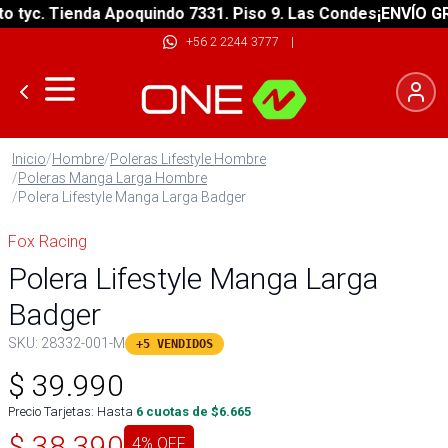
yc. Tienda Apoquindo 7331. Piso 9. Las Condes
¡ENVÍO GRATI
+56 2 2244 3777
|
Inicio
/
Hombre
/
Poleras Lifestyle Hombre
/
Poleras Manga Larga Hombre
/
Polera Lifestyle Manga Larga Badger
Fox Racing
Polera Lifestyle Manga Larga
Badger
SKU:
28332-001-M
+5 VENDIDOS
$
39.990
Precio Tarjetas: Hasta
6
cuotas de $
6.665
$
38.390
4
% OFF