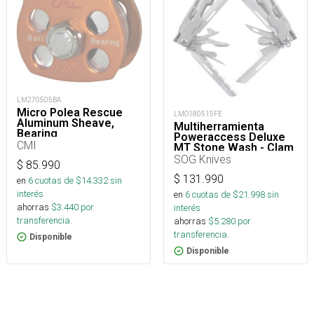
LM270505BA
Micro Polea Rescue
LMO180515FE
Aluminum Sheave,
Multiherramienta
Bearing
Poweraccess Deluxe
CMI
MT Stone Wash - Clam
Pack
SOG Knives
$
85.990
$
131.990
en
6
cuotas de $
14.332
sin
interés
en
6
cuotas de $
21.998
sin
ahorras
$
3.440
por
interés
transferencia.
ahorras
$
5.280
por
transferencia.
Disponible
Disponible