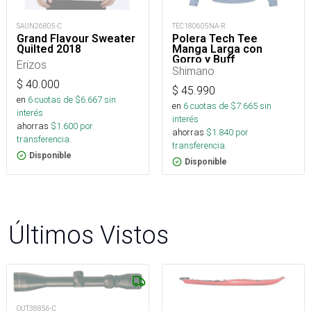
SAUN26805-C
TEC180605NA-R
Grand Flavour Sweater
Polera Tech Tee
Quilted 2018
Manga Larga con
Gorro y Buff
Erizos
Shimano
$
40.000
$
45.990
en
6
cuotas de $
6.667
sin
en
6
cuotas de $
7.665
sin
interés
interés
ahorras
$
1.600
por
ahorras
$
1.840
por
transferencia.
transferencia.
Disponible
Disponible
Últimos Vistos
OUT38856-C