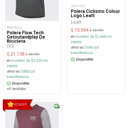
m020706-C
Polera Ciclismo Colour
Logo Leatt
Leatt
M090503-C
$
15.994
$
28.990
Polera Flow Tech
en
6
cuotas de $
2.666
sin
Getoutandplay De
Bicicleta
interés
IXS
ahorras
$
640
por
transferencia.
$
21.138
$
38.990
Disponible
en
6
cuotas de $
3.523
sin
interés
ahorras
$
850
por
transferencia.
Disponible
+5 Vendidos
45
%
OFF