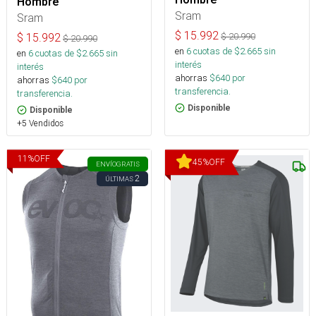
Hombre
Sram
Sram
$
15.992
$
20.990
$
15.992
$
20.990
en
6
cuotas de $
2.665
sin
en
6
cuotas de $
2.665
sin
interés
interés
ahorras
$
640
por
ahorras
$
640
por
transferencia.
transferencia.
Disponible
Disponible
+5 Vendidos
11
%
OFF
45
%
OFF
ENVÍO
GRATIS
2
ÚLTIMAS