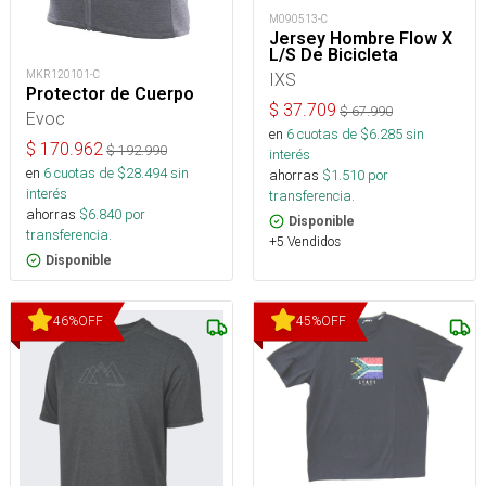
M090513-C
Jersey Hombre Flow X
L/S De Bicicleta
MKR120101-C
IXS
Protector de Cuerpo
$
37.709
$
67.990
Evoc
en
6
cuotas de $
6.285
sin
$
170.962
$
192.990
interés
en
6
cuotas de $
28.494
sin
ahorras
$
1.510
por
interés
transferencia.
ahorras
$
6.840
por
Disponible
transferencia.
+5 Vendidos
Disponible
46
%
OFF
45
%
OFF