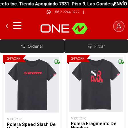
to tyc. Tienda Apoquindo 7331. Piso 9. Las Condes
¡ENVÍO G
+56 2 2244 3777
|
Poleras Ciclismo Hombre
Ordenar
Filtrar
24
%
OFF
24
%
OFF
M230527-C
M230528-C
Polera Fragments De
Polera Speed Slash De
Hombre