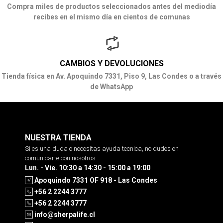
Compra miles de productos seleccionados antes del mediodía
recibes en el mismo día en cientos de comunas
CAMBIOS Y DEVOLUCIONES
Tienda física en Av. Apoquindo 7331, Piso 9, Las Condes o a través
de WhatsApp
NUESTRA TIENDA
Si es una duda o necesitas ayuda tecnica, no dudes en
comunicarte con nosotros
Lun. - Vie. 10:30 a 14:30 - 15:00 a 19:00
Apoquindo 7331 OF 918 - Las Condes
+56 2 2244 3777
+56 2 2244 3777
info@sherpalife.cl