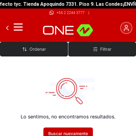
ecto tyc. Tienda Apoquindo 7331. Piso 9. Las Condes
¡ENVÍO
+56 2 2244 3777
|
Protección
Ordenar
Filtrar
Lo sentimos, no encontramos resultados.
Buscar nuevamente