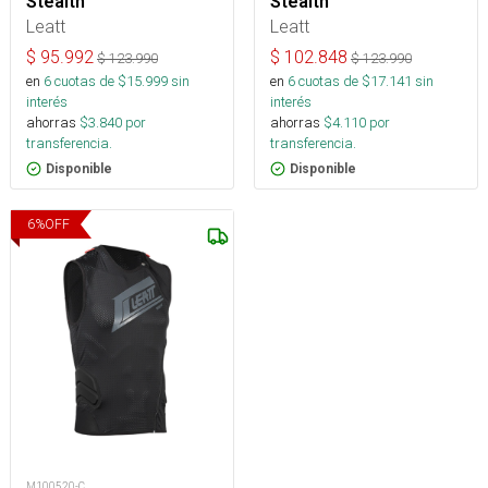
Stealth
Stealth
Leatt
Leatt
$
95.992
$
102.848
$
123.990
$
123.990
en
6
cuotas de $
15.999
sin
en
6
cuotas de $
17.141
sin
interés
interés
ahorras
$
3.840
por
ahorras
$
4.110
por
transferencia.
transferencia.
Disponible
Disponible
6
%
OFF
M100520-C