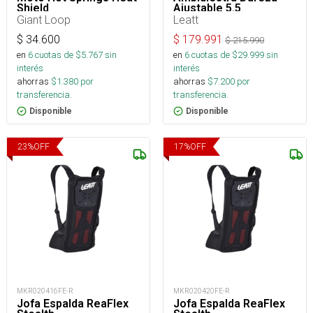
Shield
Ajustable 5.5
Giant Loop
Leatt
$
34.600
$
179.991
$
215.990
en
6
cuotas de $
5.767
sin
en
6
cuotas de $
29.999
sin
interés
interés
ahorras
$
1.380
por
ahorras
$
7.200
por
transferencia.
transferencia.
Disponible
Disponible
23
%
OFF
17
%
OFF
MKR020416FE-R
MKR020420FE-R
Jofa Espalda ReaFlex
Jofa Espalda ReaFlex