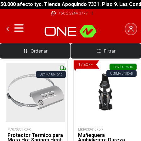
0.000 afecto tyc. Tienda Apoquindo 7331. Piso 9. Las Cond
+56 2 2244 3777
|
Protecciones Superiores Moto
Ordenar
Filtrar
17
%
OFF
ENVÍO
GRATIS
ÚLTIMA UNIDAD
ÚLTIMA UNIDAD
MA070807RO-R
MKR030418FE-R
Protector Termico para
Muñequera
Moto Hot Springs Heat
Ambidiestra Dureza