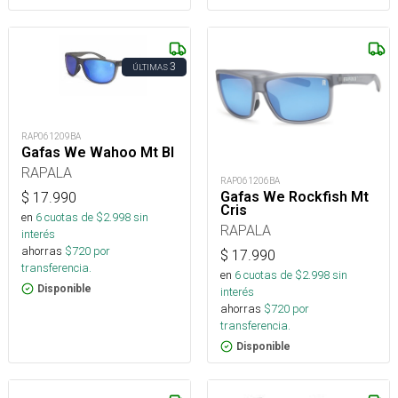
3
ÚLTIMAS
RAP061209BA
Gafas We Wahoo Mt Bl
RAPALA
RAP061206BA
Gafas We Rockfish Mt
$
17.990
Cris
en
6
cuotas de $
2.998
sin
RAPALA
interés
ahorras
$
720
por
$
17.990
transferencia.
en
6
cuotas de $
2.998
sin
Disponible
interés
ahorras
$
720
por
transferencia.
Disponible