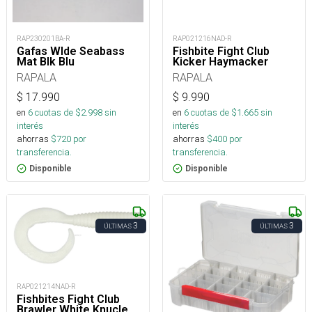
RAP230201BA-R
RAP021216NAD-R
Gafas Wlde Seabass
Fishbite Fight Club
Mat Blk Blu
Kicker Haymacker
RAPALA
RAPALA
$
17.990
$
9.990
en
6
cuotas de $
2.998
sin
en
6
cuotas de $
1.665
sin
interés
interés
ahorras
$
720
por
ahorras
$
400
por
transferencia.
transferencia.
Disponible
Disponible
3
3
ÚLTIMAS
ÚLTIMAS
RAP021214NAD-R
Fishbites Fight Club
Brawler White Knucle