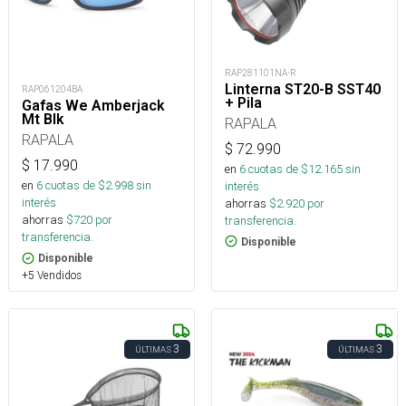
RAP281101NA-R
Linterna ST20-B SST40
RAP061204BA
+ Pila
Gafas We Amberjack
Mt Blk
RAPALA
RAPALA
$
72.990
$
17.990
en
6
cuotas de $
12.165
sin
en
6
cuotas de $
2.998
sin
interés
interés
ahorras
$
2.920
por
ahorras
$
720
por
transferencia.
transferencia.
Disponible
Disponible
+5 Vendidos
3
3
ÚLTIMAS
ÚLTIMAS