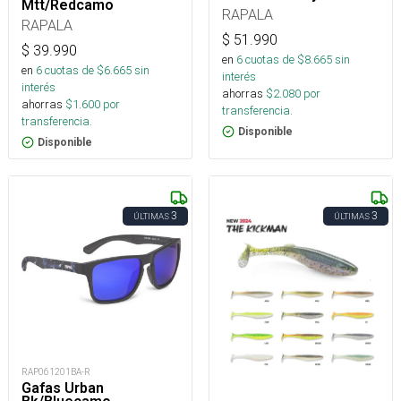
Mtt/Redcamo
RAPALA
RAPALA
$
51.990
$
39.990
en
6
cuotas de $
8.665
sin
en
6
cuotas de $
6.665
sin
interés
interés
ahorras
$
2.080
por
ahorras
$
1.600
por
transferencia.
transferencia.
Disponible
Disponible
3
3
ÚLTIMAS
ÚLTIMAS
RAP061201BA-R
Gafas Urban