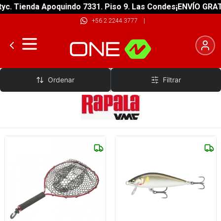
Tienda Apoquindo 7331. Piso 9. Las Condes
¡ENVÍO GRATIS! so
+56 2 2244 3777
|
RAPALA
Ordenar
Filtrar