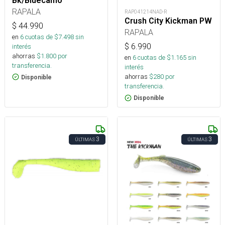
Bk/Bluecamo
RAPALA
RAP041214NAD-R
Crush City Kickman PW
$
44.990
RAPALA
en
6
cuotas de $
7.498
sin
$
6.990
interés
ahorras
$
1.800
por
en
6
cuotas de $
1.165
sin
transferencia.
interés
ahorras
$
280
por
Disponible
transferencia.
Disponible
3
3
ÚLTIMAS
ÚLTIMAS