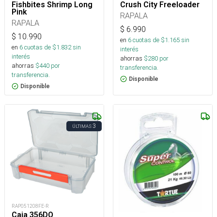
Fishbites Shrimp Long
Crush City Freeloader
Pink
RAPALA
RAPALA
$
6.990
$
10.990
en
6
cuotas de $
1.165
sin
en
6
cuotas de $
1.832
sin
interés
interés
ahorras
$
280
por
ahorras
$
440
por
transferencia.
transferencia.
Disponible
Disponible
3
ÚLTIMAS
RAP051208FE-R
Caja 356DO