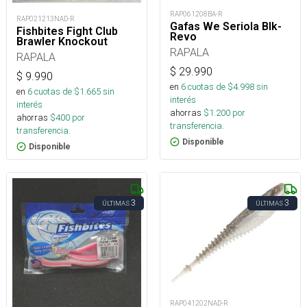
RAP061208BA-R
RAP021213NAD-R
Gafas We Seriola Blk-
Fishbites Fight Club
Revo
Brawler Knockout
RAPALA
RAPALA
$
29.990
$
9.990
en
6
cuotas de $
4.998
sin
en
6
cuotas de $
1.665
sin
interés
interés
ahorras
$
1.200
por
ahorras
$
400
por
transferencia.
transferencia.
Disponible
Disponible
3
3
ÚLTIMAS
ÚLTIMAS
RAP041202NAD-R