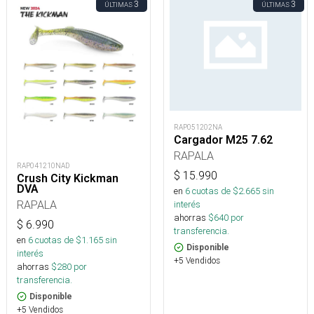
3
3
ÚLTIMAS
ÚLTIMAS
RAP051202NA
Cargador M25 7.62
RAPALA
RAP041210NAD
$
15.990
Crush City Kickman
DVA
en
6
cuotas de $
2.665
sin
RAPALA
interés
ahorras
$
640
por
$
6.990
transferencia.
en
6
cuotas de $
1.165
sin
Disponible
interés
+5 Vendidos
ahorras
$
280
por
transferencia.
Disponible
+5 Vendidos