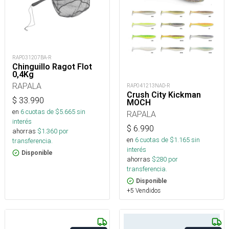
RAP031207BA-R
Chinguillo Ragot Flot
0,4Kg
RAPALA
RAP041213NAD-R
Crush City Kickman
$
33.990
MOCH
en
6
cuotas de $
5.665
sin
RAPALA
interés
$
6.990
ahorras
$
1.360
por
en
6
cuotas de $
1.165
sin
transferencia.
interés
Disponible
ahorras
$
280
por
transferencia.
Disponible
+5 Vendidos