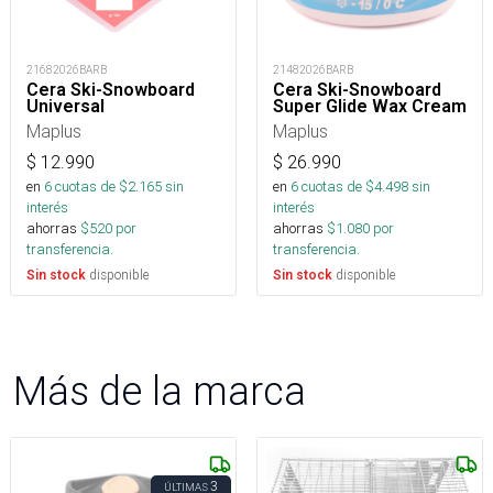
21682026BARB
21482026BARB
Cera Ski-Snowboard
Cera Ski-Snowboard
Universal
Super Glide Wax Cream
Maplus
Maplus
$
12.990
$
26.990
en
6
cuotas de $
2.165
sin
en
6
cuotas de $
4.498
sin
interés
interés
ahorras
$
520
por
ahorras
$
1.080
por
transferencia.
transferencia.
disponible
disponible
Sin stock
Sin stock
Más de la marca
3
ÚLTIMAS