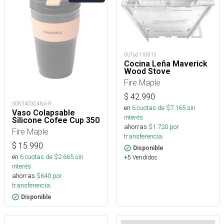
OUTod110815
Cocina Leña Maverick
Wood Stove
Fire Maple
$
42.990
ODR140304NA-R
en
6
cuotas de $
7.165
sin
Vaso Colapsable
interés
Silicone Cofee Cup 350
ahorras
$
1.720
por
Fire Maple
transferencia.
$
15.990
Disponible
en
6
cuotas de $
2.665
sin
+5 Vendidos
interés
ahorras
$
640
por
transferencia.
Disponible