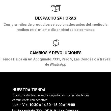
DESPACHO 24 HORAS
Compra miles de productos seleccionados antes del mediodía
recibes en el mismo día en cientos de comunas
CAMBIOS Y DEVOLUCIONES
Tienda física en Av. Apoquindo 7331, Piso 9, Las Condes o a través
de WhatsApp
NUESTRA TIENDA
Si es una duda o necesitas ayuda tecnica, no dudes en
comunicarte con nosotros
Lun. - Vie. 10:30 a 14:30 - 15:00 a 19:00
Apoquindo 7331 OF 918 - Las Condes