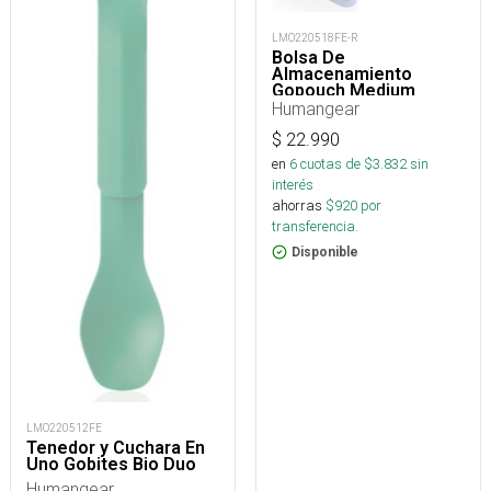
LMO220518FE-R
Bolsa De
Almacenamiento
Gopouch Medium
Humangear
$
22.990
en
6
cuotas de $
3.832
sin
interés
ahorras
$
920
por
transferencia.
Disponible
LMO220512FE
Tenedor y Cuchara En
Uno Gobites Bio Duo
Humangear