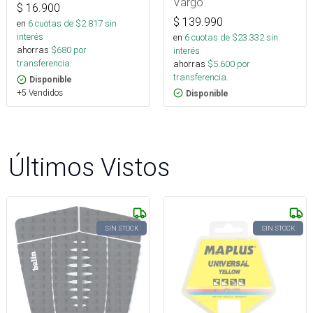
Vargo
$
16.900
$
139.990
en
6
cuotas de $
2.817
sin
interés
en
6
cuotas de $
23.332
sin
ahorras
$
680
por
interés
transferencia.
ahorras
$
5.600
por
transferencia.
Disponible
+5 Vendidos
Disponible
Últimos Vistos
SIN STOCK
SIN STOCK