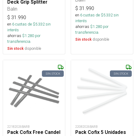
Deck Grip Splitter
$
31.990
Balin
en
6
cuotas de $
5.332
sin
$
31.990
interés
en
6
cuotas de $
5.332
sin
ahorras
$
1.280
por
interés
transferencia.
ahorras
$
1.280
por
disponible
Sin stock
transferencia.
disponible
Sin stock
SIN STOCK
SIN STOCK
22182026BARB
22082026BARB
Pack Cofix Free Candel
Pack Cofix 5 Unidades