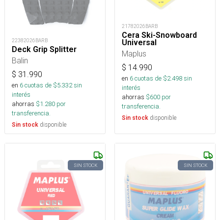
21782026BARB
Cera Ski-Snowboard
22382026BARB
Universal
Deck Grip Splitter
Maplus
Balin
$
14.990
$
31.990
en
6
cuotas de $
2.498
sin
en
6
cuotas de $
5.332
sin
interés
interés
ahorras
$
600
por
ahorras
$
1.280
por
transferencia.
transferencia.
disponible
Sin stock
disponible
Sin stock
SIN STOCK
SIN STOCK