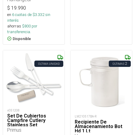
$
19.990
en
6
cuotas de $
3.332
sin
interés
ahorras
$
800
por
transferencia.
Disponible
2
ÚLTIMA UNIDAD
ÚLTIMAS
v051208
Set De Cubiertos
LM210517BA-R
Campfire Cutlery
Recipiente De
Stainless Set
Almacenamiento Bot
Primus
Hd 1 Lt