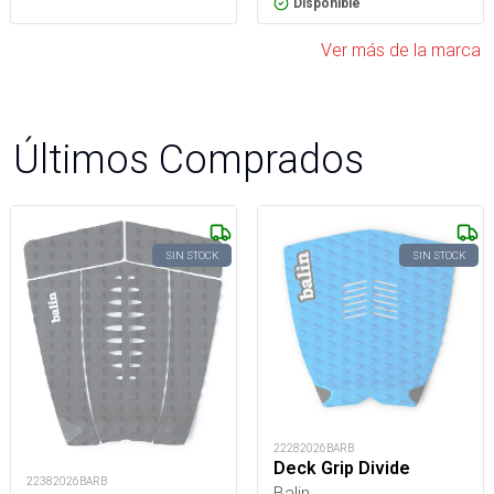
Disponible
Ver más de la marca
Últimos Comprados
SIN STOCK
SIN STOCK
22282026BARB
Deck Grip Divide
22382026BARB
Balin