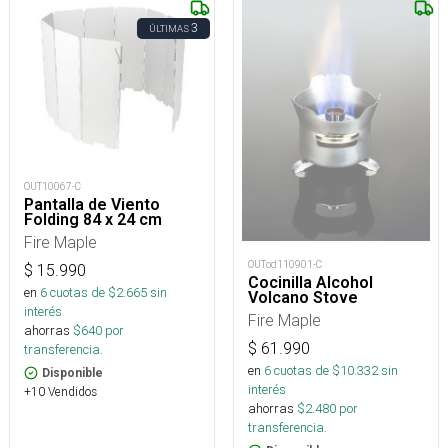
3
ÚLTIMAS
OUT10067-C
Pantalla de Viento
Folding 84 x 24 cm
Fire Maple
OUTod110901-C
$
15.990
Cocinilla Alcohol
en
6
cuotas de $
2.665
sin
Volcano Stove
interés
Fire Maple
ahorras
$
640
por
$
61.990
transferencia.
en
6
cuotas de $
10.332
sin
Disponible
interés
+10 Vendidos
ahorras
$
2.480
por
transferencia.