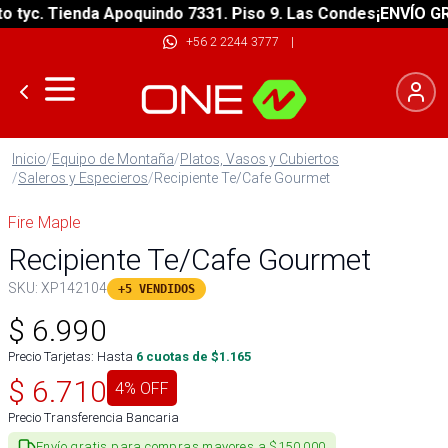
yc. Tienda Apoquindo 7331. Piso 9. Las Condes
¡ENVÍO GRATI
+56 2 2244 3777
|
Inicio
/
Equipo de Montaña
/
Platos, Vasos y Cubiertos
/
Saleros y Especieros
/
Recipiente Te/Cafe Gourmet
Fire Maple
Recipiente Te/Cafe Gourmet
SKU:
XP142104
+5 VENDIDOS
$
6.990
Precio Tarjetas: Hasta
6
cuotas de $
1.165
$
6.710
4
% OFF
Precio Transferencia Bancaria
Envío gratis para compras mayores a $150.000