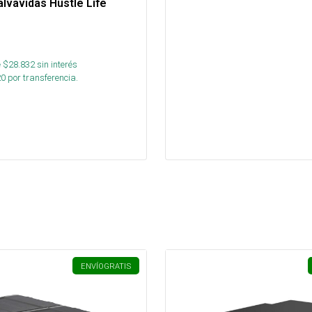
lvavidas Hustle Life
 $
28.832
sin interés
20
por transferencia.
ENVÍO
GRATIS