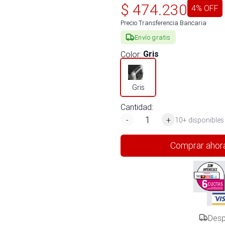
$
474.230
4
% OFF
Precio Transferencia Bancaria
Envío gratis
Color
:
Gris
Gris
Cantidad:
-
+
10+ disponibles
Comprar ahor
Desp