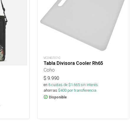
VC240707-C
Tabla Divisora Cooler Rh65
Coho
$
9.990
en
6
cuotas de $
1.665
sin interés
ahorras
$
400
por transferencia.
Disponible
.