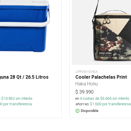
LIPP2901004CA
una 28 Qt / 26.5 Litros
Cooler Palachelas Print
Haka Honu
$
39.990
 $
10.832
sin interés
en
6
cuotas de $
6.665
sin interés
00
por transferencia.
ahorras
$
1.600
por transferencia
Disponible