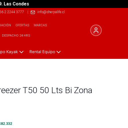
9. Las Condes
56 2 2244 3777
|
info@sherpalife.cl
DACIÓN
OFERTAS
MARCAS
DESPACHO 24 HRS
ipo Kayak
Rental Equipo
reezer T50 50 Lts Bi Zona
$
82.332