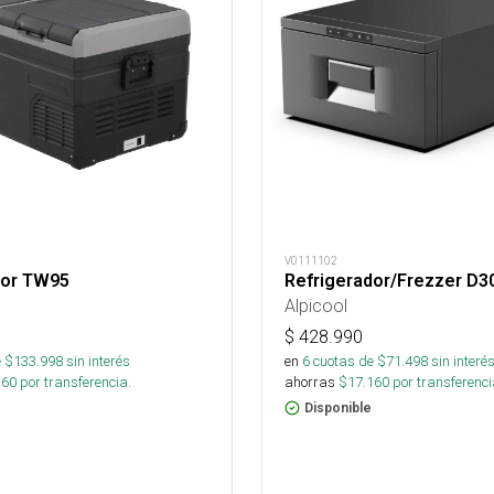
V0111102
dor TW95
Refrigerador/Frezzer D
Alpicool
$
428.990
 $
133.998
sin interés
en
6
cuotas de $
71.498
sin interé
160
por transferencia.
ahorras
$
17.160
por transferenci
Disponible