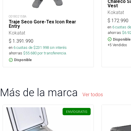
Chaleco Sa
Vest
Kokatat
OD180215BA
$
172.990
Traje Seco Gore-Tex Icon Rear
Entry
en
6
cuotas de
Kokatat
ahorras
$
6.9
Disponible
$
1.391.990
+5 Vendidos
en
6
cuotas de $
231.998
sin interés
ahorras
$
55.680
por transferencia.
Disponible
Más de la marca
Ver todos
ENVÍO
GRATIS