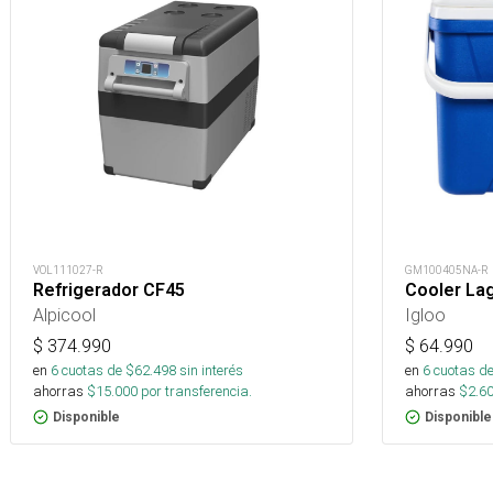
VOL111027-R
GM100405NA-R
Refrigerador CF45
Cooler Lag
Alpicool
Igloo
$
374.990
$
64.990
en
6
cuotas de $
62.498
sin interés
en
6
cuotas de
ahorras
$
15.000
por transferencia.
ahorras
$
2.6
Disponible
Disponible