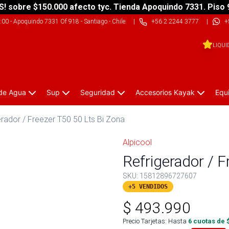
S! sobre $150.000 afecto tyc. Tienda Apoquindo 7331. Piso 
9:00
-
Apoquindo 7331 Of 918 - Santiago - Chile
|
+56 2 2244 3777
|
+
LIQUI
 de Agua
Sup
Seguridad
Accesorios Kayak
Equ
erador / Freezer T50 50 Lts Bi Zona
Alpicool
Refrigerador / F
SKU:
15812896727607
+5 VENDIDOS
$
493.990
Precio Tarjetas: Hasta
6
cuotas de 