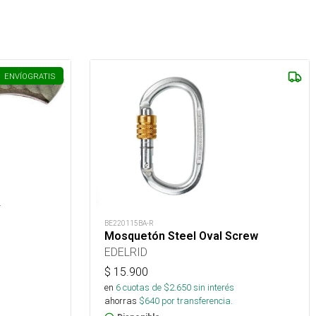
ENVÍO
GRATIS
s
.
BE220115BA-R
Mosquetón Steel Oval Screw
EDELRID
$
15.900
en
6
cuotas de $
2.650
sin interés
ahorras
$
640
por transferencia.