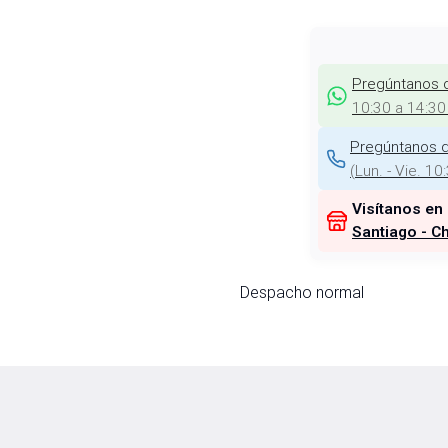
Pregúntanos 
10:30 a 14:30
Pregúntanos d
(
Lun. - Vie. 10
Visítanos en
Santiago - Ch
Despacho normal