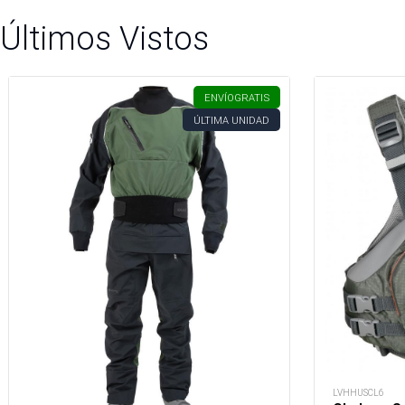
Últimos Vistos
ENVÍO
GRATIS
ÚLTIMA UNIDAD
LVHHUSCL6