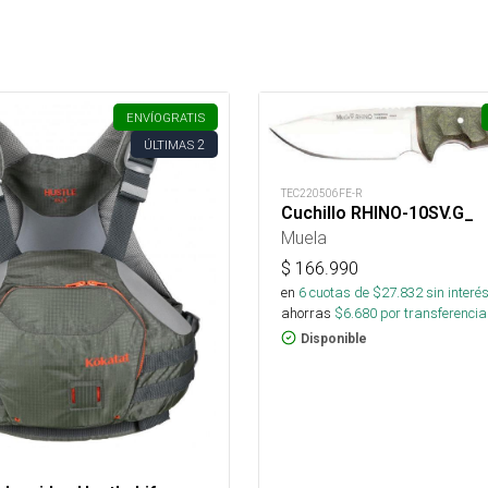
ENVÍO
GRATIS
2
ÚLTIMAS
TEC220506FE-R
Cuchillo RHINO-10SV.G_
Muela
$
166.990
en
6
cuotas de $
27.832
sin interé
ahorras
$
6.680
por transferencia
Disponible