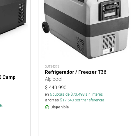
OUT34373
Refrigerador / Freezer T36
30 Camp
Alpicool
$
440.990
en
6
cuotas de $
73.498
sin interés
s
ahorras
$
17.640
por transferencia.
a.
Disponible