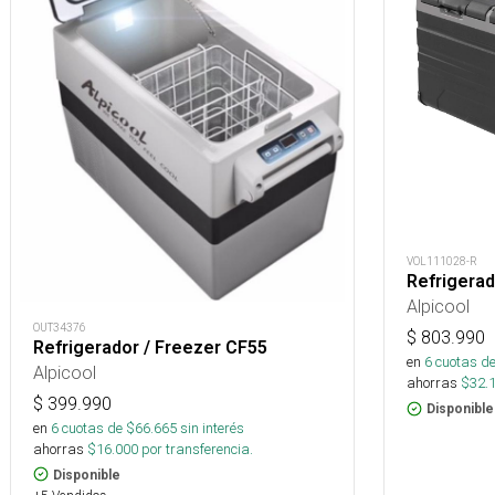
VOL111028-R
Refrigera
Alpicool
OUT34376
$
803.990
Refrigerador / Freezer CF55
en
6
cuotas de
Alpicool
ahorras
$
32.
$
399.990
Disponible
en
6
cuotas de $
66.665
sin interés
ahorras
$
16.000
por transferencia.
Disponible