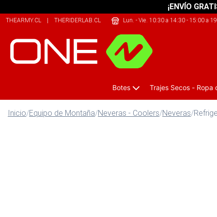
¡ENVÍO GRATI
THEARMY.CL
|
THERIDERLAB.CL
|
SHERPALIFE.CL
Lun. - Vie. 10:30 a 14:30 - 15:00 a 1
Botes
Trajes Secos - Ropa
Inicio
/
Equipo de Montaña
/
Neveras - Coolers
/
Neveras
/
Refrig