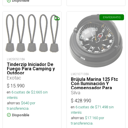
Disponible
ENVÍO
GRATIS
LM290501BA
Tinderzip Iniciador De
Fuego Para Camping y
Outdoor
LM210713BA
Exotac
Brújula Marina 125 Ftc
Con Iluminación Y
$
15.990
Compensador Para
Embarcaciones
en
6
cuotas de $
2.665
sin
Silva
interés
$
428.990
ahorras
$
640
por
en
6
cuotas de $
71.498
sin
transferencia.
interés
Disponible
ahorras
$
17.160
por
transferencia.