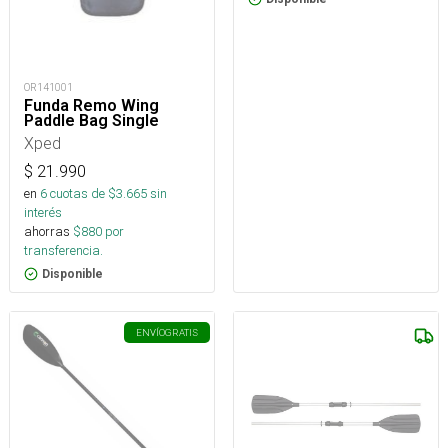
OR141001
Funda Remo Wing
Paddle Bag Single
Xped
$
21.990
en
6
cuotas de $
3.665
sin
interés
ahorras
$
880
por
transferencia.
Disponible
ENVÍO
GRATIS