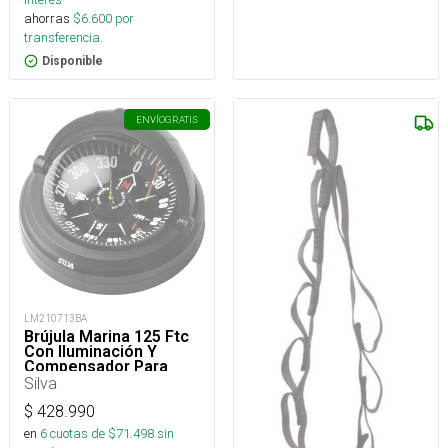
ahorras
$
6.600
por
transferencia.
Disponible
ENVÍO
GRATIS
LM210713BA
Brújula Marina 125 Ftc
Con Iluminación Y
Compensador Para
Embarcaciones
Silva
$
428.990
en
6
cuotas de $
71.498
sin