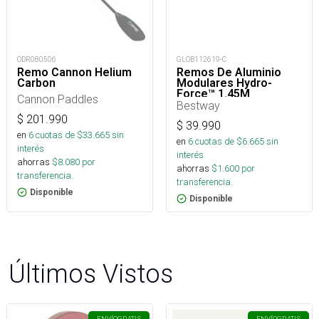
ODR080506
GLOB112619-C
Remo Cannon Helium
Remos De Aluminio
Carbon
Modulares Hydro-
Force™ 1.45M
Cannon Paddles
Bestway
$
201.990
$
39.990
en
6
cuotas de $
33.665
sin
en
6
cuotas de $
6.665
sin
interés
interés
ahorras
$
8.080
por
ahorras
$
1.600
por
transferencia.
transferencia.
Disponible
Disponible
Últimos Vistos
ENVÍO
GRATIS
ENVÍO
GRATIS