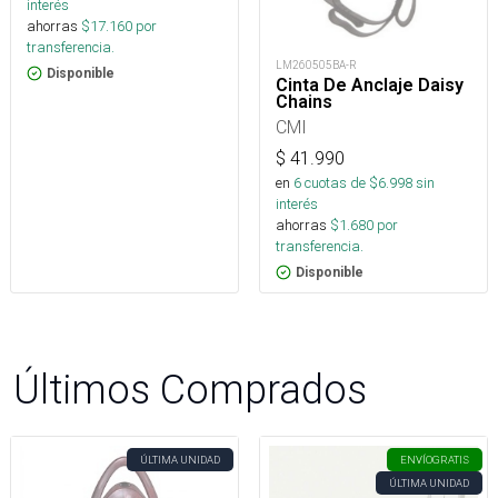
interés
ahorras
$
17.160
por
transferencia.
LM260505BA-R
Disponible
Cinta De Anclaje Daisy
Chains
CMI
$
41.990
en
6
cuotas de $
6.998
sin
interés
ahorras
$
1.680
por
transferencia.
Disponible
Últimos Comprados
ÚLTIMA UNIDAD
ENVÍO
GRATIS
ÚLTIMA UNIDAD