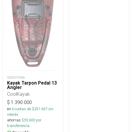
OD300709BA
Kayak Tarpon Pedal 13
Angler
CoolKayak
$
1.390.000
en
6
cuotas de $
231.667
sin
interés
ahorras
$
55.600
por
transferencia.