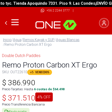
tyc. Tienda Apoquindo 7331. Piso 9. Las Condes
¡ENVÍO GRAT
+56 2 2244 3777
|
Inicio
/
Agua
/
Remos Kayak y SUP
/
Aguas Blancas
/
Remo Proton Carbon XT Ergo
Double Dutch Paddles
Remo Proton Carbon XT Ergo
SKU:
OUT22610
+5 VENDIDOS
$
386.990
Precio Tarjetas: Hasta
6
cuotas de $
64.498
$
371.510
4
% OFF
Precio Transferencia Bancaria
Envío gratis