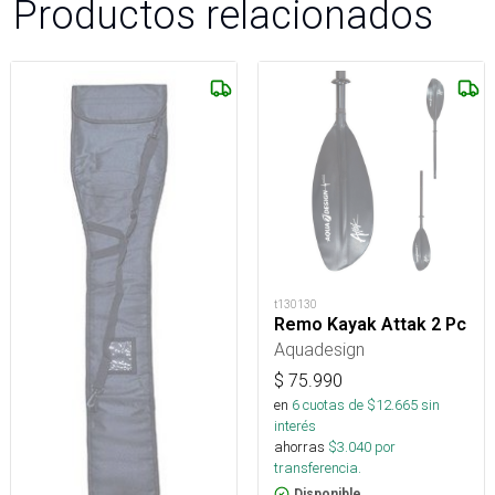
Productos relacionados
t130130
Remo Kayak Attak 2 Pc
Aquadesign
$
75.990
en
6
cuotas de $
12.665
sin
interés
ahorras
$
3.040
por
transferencia.
Disponible