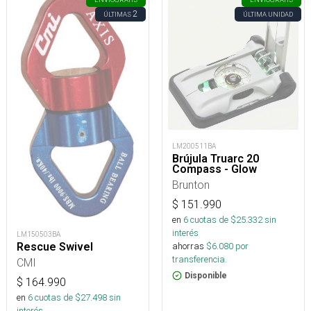
2
ÚLTIMAS
ÚLTIMA UNIDAD
LM200511BA
Brújula Truarc 20
Compass - Glow
Brunton
$
151.990
en
6
cuotas de $
25.332
sin
interés
LM150503BA
Rescue Swivel
ahorras
$
6.080
por
transferencia.
CMI
Disponible
$
164.990
en
6
cuotas de $
27.498
sin
interés