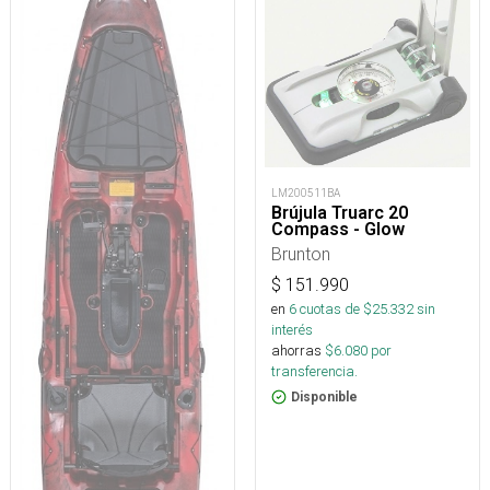
LM200511BA
Brújula Truarc 20
Compass - Glow
Brunton
$
151.990
en
6
cuotas de $
25.332
sin
interés
ahorras
$
6.080
por
transferencia.
Disponible