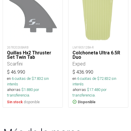
26782026BARB
LM190512BA-R
Quillas Hx2 Thruster
Colchoneta Ultra 6.5R
Set Twin Tab
Duo
Scarfini
Exped
$
46.990
$
436.990
en
6
cuotas de $
7.832
sin
en
6
cuotas de $
72.832
sin
interés
interés
ahorras
$
1.880
por
ahorras
$
17.480
por
transferencia.
transferencia.
disponible
Sin stock
Disponible