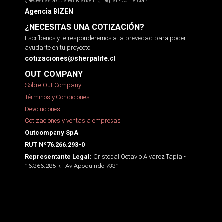
¿Necesitas ayuda en Marketing Digital - Comercial?
Agencia BIZEN
¿NECESITAS UNA COTIZACIÓN?
Escríbenos y te responderemos a la brevedad para poder
ayudarte en tu proyecto.
cotizaciones@sherpalife.cl
OUT COMPANY
Sobre Out Company
Términos y Condiciones
Devoluciones
Cotizaciones y ventas a empresas
Outcompany SpA
RUT Nº76.266.293-0
Cristobal Octavio Alvarez Tapia -
Representante Legal:
16.366.285-k - Av Apoquindo 7331