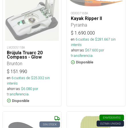
OD300716BA
Kayak Ripper II
Pyranha
$
1.690.000
en
6
cuotas de $
281.667
sin
interés
LM200511BA
ahorras
$
67.600
por
Brújula Truarc 20
transferencia.
Compass - Glow
Disponible
Brunton
$
151.990
en
6
cuotas de $
25.332
sin
interés
ahorras
$
6.080
por
transferencia.
Disponible
ENVÍO
GRATIS
ÚLTIMA UNIDAD
SIN STOCK