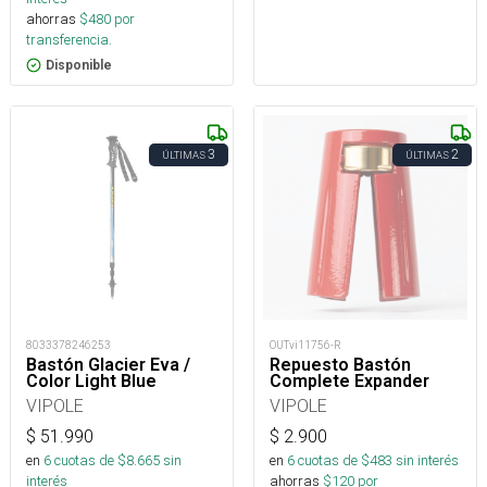
ahorras
$
480
por
transferencia.
Disponible
3
2
ÚLTIMAS
ÚLTIMAS
8033378246253
OUTvi11756-R
Bastón Glacier Eva /
Repuesto Bastón
Color Light Blue
Complete Expander
VIPOLE
VIPOLE
$
51.990
$
2.900
en
6
cuotas de $
8.665
sin
en
6
cuotas de $
483
sin interés
interés
ahorras
$
120
por