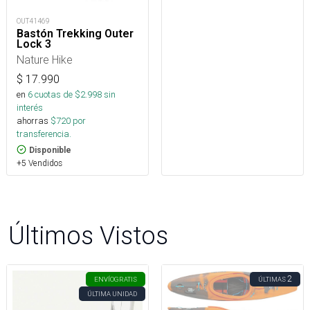
OUT41469
Bastón Trekking Outer
Lock 3
Nature Hike
$
17.990
en
6
cuotas de $
2.998
sin
interés
ahorras
$
720
por
transferencia.
Disponible
+5 Vendidos
Últimos Vistos
2
ENVÍO
GRATIS
ÚLTIMAS
ÚLTIMA UNIDAD