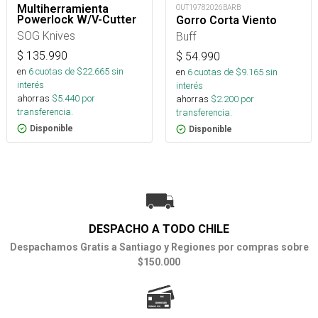
Multiherramienta
OUT19782026BARB
Powerlock W/V-Cutter
Gorro Corta Viento
SOG Knives
Buff
$
135.990
$
54.990
en
6
cuotas de $
22.665
sin
en
6
cuotas de $
9.165
sin
interés
interés
ahorras
$
5.440
por
ahorras
$
2.200
por
transferencia.
transferencia.
Disponible
Disponible
DESPACHO A TODO CHILE
Despachamos Gratis a Santiago y Regiones por compras sobre
$150.000