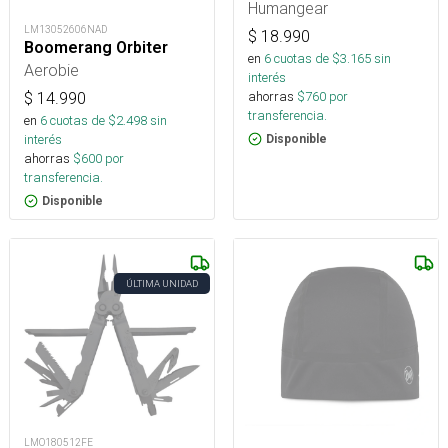
Humangear
LM13052606NAD
$
18.990
Boomerang Orbiter
en
6
cuotas de $
3.165
sin
Aerobie
interés
ahorras
$
760
por
$
14.990
transferencia.
en
6
cuotas de $
2.498
sin
interés
Disponible
ahorras
$
600
por
transferencia.
Disponible
ÚLTIMA UNIDAD
LMO180512FE