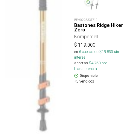
BEH022533FE-R
Bastones Ridge Hiker
Zero
Komperdell
$
119.000
en
6
cuotas de $
19.833
sin
interés
ahorras
$
4.760
por
transferencia.
Disponible
+5 Vendidos