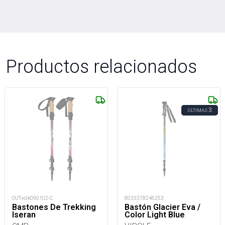
Productos relacionados
3
ÚLTIMAS
OUTvolk090102-C
8033378246253
Bastones De Trekking
Bastón Glacier Eva /
Iseran
Color Light Blue