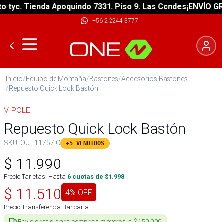
yc. Tienda Apoquindo 7331. Piso 9. Las Condes
¡ENVÍO GRATI
+56 2 2244 3777
|
Inicio
/
Equipo de Montaña
/
Bastones
/
Accesorios Bastones
/
Repuesto Quick Lock Bastón
VIPOLE
Repuesto Quick Lock Bastón
SKU:
OUT11757-C
+5 VENDIDOS
$
11.990
Precio Tarjetas: Hasta
6
cuotas de $
1.998
$
11.510
4
% OFF
Precio Transferencia Bancaria
Envío gratis para compras mayores a $150.000