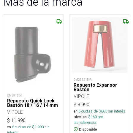
Más de la marca
CM231215-R
Repuesto Expansor
Bastón
VIPOLE
CM291206
Repuesto Quick Lock
$
3.990
Bastón 18 / 16 / 14 mm
en
6
cuotas de $
665
sin interés
VIPOLE
ahorras
$
160
por
$
11.990
transferencia.
en
6
cuotas de $
1.998
sin
Disponible
interés