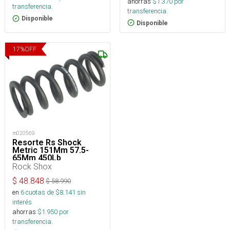
ahorras
$
1.370
por
transferencia.
transferencia.
Disponible
Disponible
17
%
OFF
m020569
Resorte Rs Shock
Metric 151Mm 57.5-
65Mm 450Lb
Rock Shox
$
48.848
$
58.990
en
6
cuotas de $
8.141
sin
interés
ahorras
$
1.950
por
transferencia.