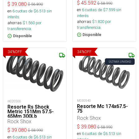
$
45.592
$
58.990
$
39.080
$
56.890
en
6
cuotas de $
7.599
sin
en
6
cuotas de $
6.513
sin
interés
interés
ahorras
$
1.820
por
ahorras
$
1.560
por
transferencia.
transferencia.
Disponible
Disponible
34
%
OFF
34
%
OFF
ÚLTIMA UNIDAD
M030540
m020566
Resorte Mc 174x67.5-
Resorte Rs Shock
75
Metric 151Mm 57.5-
65Mm 300Lb
Rock Shox
Rock Shox
$
39.080
$
58.990
$
39.080
$
58.990
en
6
cuotas de $
6.513
sin
en
6
cuotas de $
6.513
sin