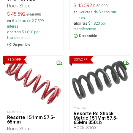
Rock Shox
$
45.592
$
58.990
en
6
cuotas de $
7.599
sin
$
45.592
$
58.990
interés
en
6
cuotas de $
7.599
sin
ahorras
$
1.820
por
interés
transferencia.
ahorras
$
1.820
por
Disponible
transferencia.
Disponible
31
%
OFF
23
%
OFF
m020567
MKR230112FE
Resorte Rs Shock
Resorte 151mm 57.5-
Metric 151Mm 57.5-
65mm
65Mm 350Lb
Rock Shox
Rock Shox