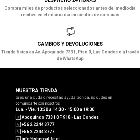
DESPACHO 24 HORAS
Compra miles de productos seleccionados antes del mediodía
recibes en el mismo día en cientos de comunas
CAMBIOS Y DEVOLUCIONES
Tienda física en Av. Apoquindo 7331, Piso 9, Las Condes o a través
de WhatsApp
NUESTRA TIENDA
Si es una duda o necesitas ayuda tecnica, no dudes en
comunicarte con nosotros
Lun. - Vie. 10:30 a 14:30 - 15:00 a 19:00
Apoquindo 7331 OF 918 - Las Condes
+56 2 2244 3777
+56 2 2244 3777
info@sherpalife.cl