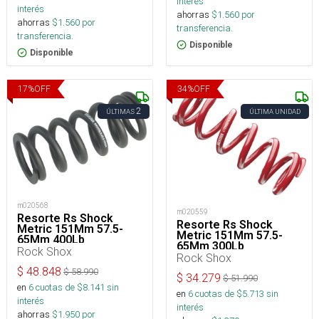
interés
interés
ahorras
$
1.560
por
ahorras
$
1.560
por
transferencia.
transferencia.
Disponible
Disponible
17
%
OFF
34
%
OFF
2
ÚLTIMAS
ÚLTIMA UNIDAD
m020568
m020559
Resorte Rs Shock
Resorte Rs Shock
Metric 151Mm 57.5-
Metric 151Mm 57.5-
65Mm 400Lb
65Mm 300Lb
Rock Shox
Rock Shox
$
48.848
$
58.990
$
34.279
$
51.990
en
6
cuotas de $
8.141
sin
en
6
cuotas de $
5.713
sin
interés
interés
ahorras
$
1.950
por