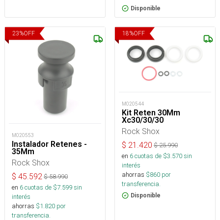
Disponible
23
%
OFF
18
%
OFF
M020544
Kit Reten 30Mm
Xc30/30/30
Rock Shox
M020553
Instalador Retenes -
$
21.420
$
25.990
35Mm
en
6
cuotas de $
3.570
sin
Rock Shox
interés
ahorras
$
860
por
$
45.592
$
58.990
transferencia.
en
6
cuotas de $
7.599
sin
Disponible
interés
ahorras
$
1.820
por
transferencia.