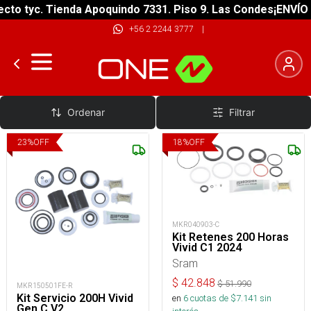
to tyc. Tienda Apoquindo 7331. Piso 9. Las Condes
¡ENVÍO G
+56 2 2244 3777
|
Retenes Horquillas
Ordenar
Filtrar
23
%
OFF
18
%
OFF
MKR040903-C
Kit Retenes 200 Horas
Vivid C1 2024
Sram
$
42.848
$
51.990
MKR150501FE-R
Kit Servicio 200H Vivid
en
6
cuotas de $
7.141
sin
Gen C V2