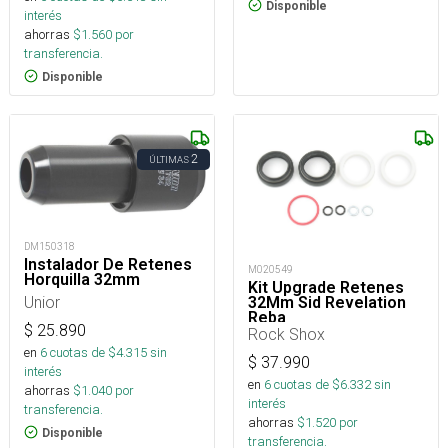
Disponible
interés
ahorras
$
1.560
por
transferencia.
Disponible
2
ÚLTIMAS
DM150318
Instalador De Retenes
M020549
Horquilla 32mm
Kit Upgrade Retenes
Unior
32Mm Sid Revelation
Reba
$
25.890
Rock Shox
en
6
cuotas de $
4.315
sin
$
37.990
interés
en
6
cuotas de $
6.332
sin
ahorras
$
1.040
por
interés
transferencia.
ahorras
$
1.520
por
Disponible
transferencia.