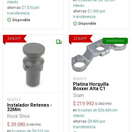
interés
interés
ahorras
$
1.510
por
ahorras
$
1.000
por
transferencia.
transferencia.
Disponible
Disponible
34
%
OFF
22
%
OFF
ENVÍO
GRATIS
M250519
Platina Horquilla
Boxxer Alta C1
Sram
M020552
$
219.992
$
282.990
Instalador Retenes -
32Mm
en
6
cuotas de $
36.665
sin
interés
Rock Shox
ahorras
$
8.800
por
$
39.080
$
58.990
transferencia.
en
6
cuotas de $
6.513
sin