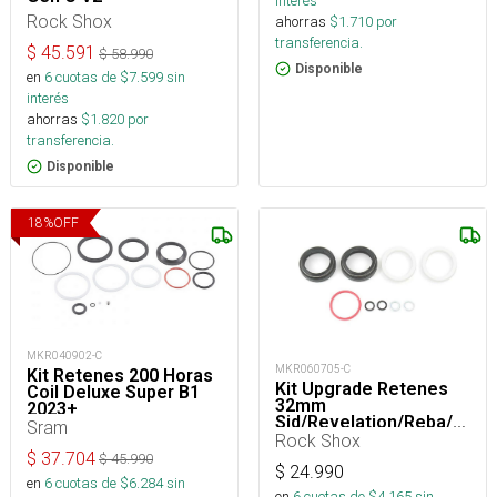
interés
Rock Shox
ahorras
$
1.710
por
transferencia.
$
45.591
$
58.990
Disponible
en
6
cuotas de $
7.599
sin
interés
ahorras
$
1.820
por
transferencia.
Disponible
18
%
OFF
MKR040902-C
MKR060705-C
Kit Retenes 200 Horas
Kit Upgrade Retenes
Coil Deluxe Super B1
32mm
2023+
Sid/Revelation/Reba/Ar
Sram
Rock Shox
$
37.704
$
45.990
$
24.990
en
6
cuotas de $
6.284
sin
en
6
cuotas de $
4.165
sin