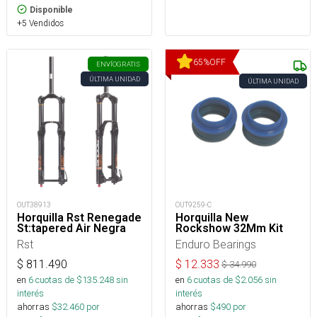
Disponible
+5 Vendidos
65
%
OFF
ENVÍO
GRATIS
ÚLTIMA UNIDAD
ÚLTIMA UNIDAD
OUT38913
OUT9259-C
Horquilla Rst Renegade
Horquilla New
St:tapered Air Negra
Rockshow 32Mm Kit
Rst
Enduro Bearings
$
811.490
$
12.333
$
34.990
en
6
cuotas de $
135.248
sin
en
6
cuotas de $
2.056
sin
interés
interés
ahorras
$
32.460
por
ahorras
$
490
por