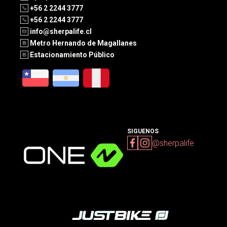
+56 2 2244 3777
+56 2 2244 3777
info@sherpalife.cl
Metro Hernando de Magallanes
Estacionamiento Público
SIGUENOS
@sherpalife