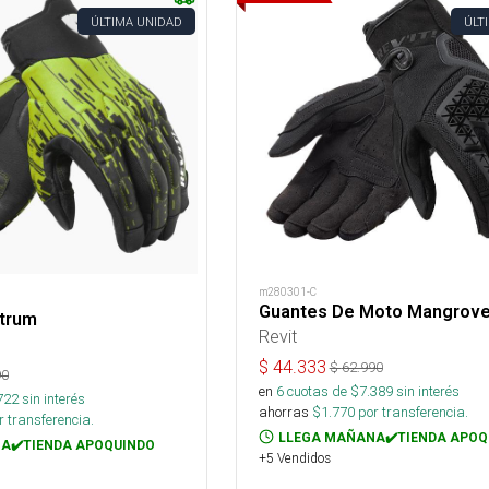
ÚLTIMA UNIDAD
ÚLT
m280301-C
Guantes De Moto Mangrov
trum
Revit
$
44.333
$
62.990
90
en
6
cuotas de $
7.389
sin interés
722
sin interés
ahorras
$
1.770
por transferencia.
 transferencia.
LLEGA MAÑANA✔️TIENDA APOQ
A✔️TIENDA APOQUINDO
+5 Vendidos