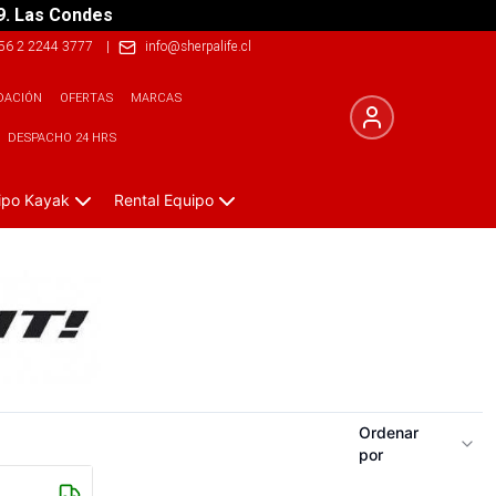
9. Las Condes
56 2 2244 3777
|
info@sherpalife.cl
DACIÓN
OFERTAS
MARCAS
DESPACHO 24 HRS
ipo Kayak
Rental Equipo
Ordenar
por