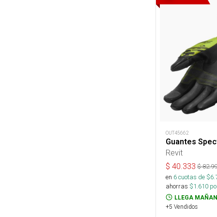
OUT45662
Guantes Spec
Revit
$
40.333
$
82.9
en
6
cuotas de $
6.
ahorras
$
1.610
por
LLEGA MAÑAN
+5 Vendidos