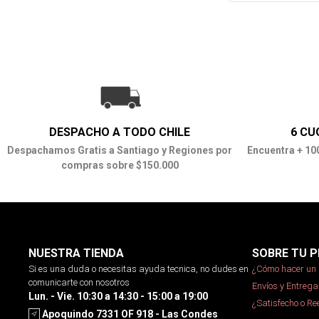
DESPACHO A TODO CHILE
6 CU
Despachamos Gratis a Santiago y Regiones por
Encuentra + 10
compras sobre $150.000
NUESTRA TIENDA
SOBRE TU P
Si es una duda o necesitas ayuda tecnica, no dudes en
¿Cómo hacer un 
comunicarte con nosotros
Envíos y Entrega
Lun. - Vie. 10:30 a 14:30 - 15:00 a 19:00
¿Satisfecho o R
Apoquindo 7331 OF 918 - Las Condes