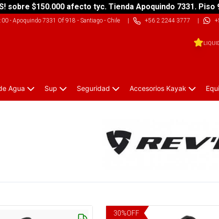
S! sobre $150.000 afecto tyc. Tienda Apoquindo 7331. Piso 
9:00
-
Apoquindo 7331 Of 918 - Santiago - Chile
|
+56 2 2244 3777
|
+
LIQUI
 de Agua
Sup
Seguridad
Accesorios Kayak
Equ
30
%
OFF