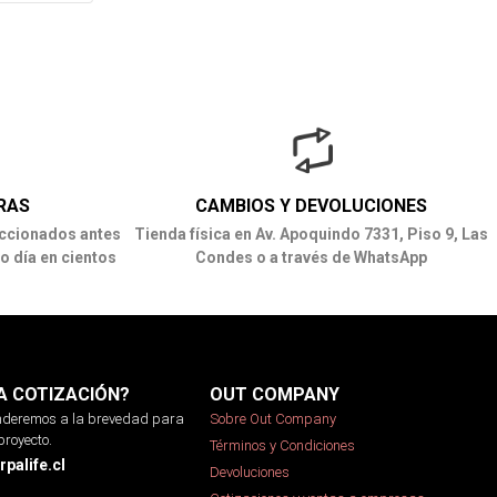
RAS
CAMBIOS Y DEVOLUCIONES
ccionados antes
Tienda física en Av. Apoquindo 7331, Piso 9, Las
o día en cientos
Condes o a través de WhatsApp
A COTIZACIÓN?
OUT COMPANY
onderemos a la brevedad para
Sobre Out Company
proyecto.
Términos y Condiciones
palife.cl
Devoluciones