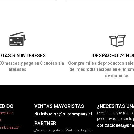
OTAS SIN INTERESES
DESPACHO 24 HO
00 marcas y paga en 6 cuotas sin
Compra miles de productos sele
intereses
del mediodía recibes en el mism
de comunas
EDIDO
VENTAS MAYORISTAS
¿NECESITAS UN
pedido?
Escríbenos y te resp
distribucion@outcompany.cl
poder ayudarte en tu 
s
PARTNER
cotizaciones@sher
eembolsado?
¿Necesitas ayuda en Marketing Digital -