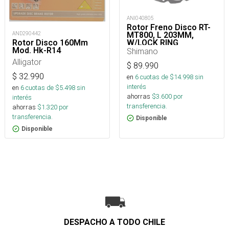
ANI040805
Rotor Freno Disco RT-
MT800, L 203MM,
AND290442
W/LOCK RING
Rotor Disco 160Mm
Mod. Hk-R14
Shimano
Alligator
$
89.990
$
32.990
en
6
cuotas de $
14.998
sin
interés
en
6
cuotas de $
5.498
sin
ahorras
$
3.600
por
interés
transferencia.
ahorras
$
1.320
por
transferencia.
Disponible
Disponible
DESPACHO A TODO CHILE