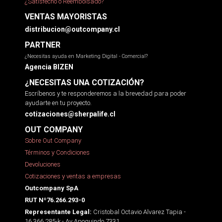
¿Satisfecho o Reembolsado?
VENTAS MAYORISTAS
distribucion@outcompany.cl
PARTNER
¿Necesitas ayuda en Marketing Digital - Comercial?
Agencia BIZEN
¿NECESITAS UNA COTIZACIÓN?
Escríbenos y te responderemos a la brevedad para poder
ayudarte en tu proyecto.
cotizaciones@sherpalife.cl
OUT COMPANY
Sobre Out Company
Términos y Condiciones
Devoluciones
Cotizaciones y ventas a empresas
Outcompany SpA
RUT Nº76.266.293-0
Cristobal Octavio Alvarez Tapia -
Representante Legal:
16.366.285-k - Av Apoquindo 7331