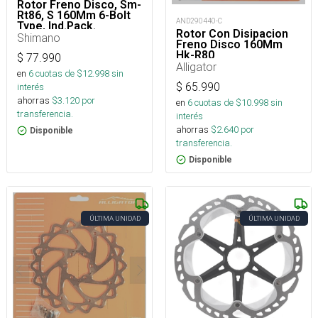
Rotor Freno Disco, Sm-
Rt86, S 160Mm 6-Bolt
AND290440-C
Type, Ind.Pack.
Rotor Con Disipacion
Esmrt86S2
Shimano
Freno Disco 160Mm
Hk-R80
$
77.990
Alligator
en
6
cuotas de $
12.998
sin
$
65.990
interés
ahorras
$
3.120
por
en
6
cuotas de $
10.998
sin
transferencia.
interés
ahorras
$
2.640
por
Disponible
transferencia.
Disponible
ÚLTIMA UNIDAD
ÚLTIMA UNIDAD