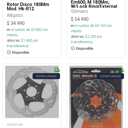
Em600, M 180Mm,
Rotor Disco 180Mm
W/Lock Ring(External
Mod. Hk-R12
Serration), (Steps)
Shimano
Alligator
Ind.Pack Ertem
$
54.990
$
34.990
en
6
cuotas de $
9.165
sin
en
6
cuotas de $
5.832
sin
interés
interés
ahorras
$
2.200
por
ahorras
$
1.400
por
transferencia.
transferencia.
Disponible
Disponible
ÚLTIMA UNIDAD
ÚLTIMA UNIDAD
AND290448