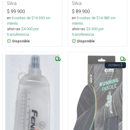
Silva
Silva
$
99.900
$
89.900
en
6
cuotas de $
16.650
sin
en
6
cuotas de $
14.983
sin
interés
interés
ahorras
$
4.000
por
ahorras
$
3.600
por
transferencia.
transferencia.
Disponible
Disponible
2
ÚLTIMAS