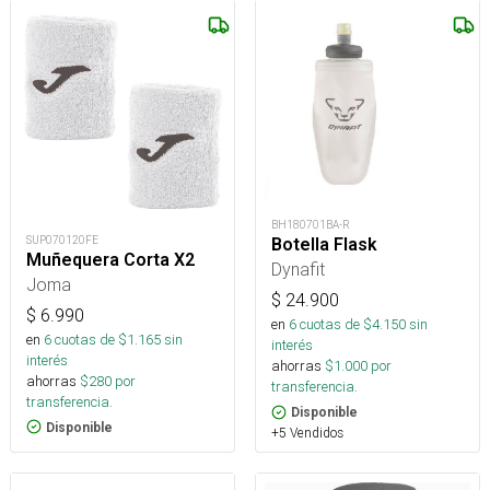
BH180701BA-R
SUP070120FE
Botella Flask
Muñequera Corta X2
Dynafit
Joma
$
24.900
$
6.990
en
6
cuotas de $
4.150
sin
en
6
cuotas de $
1.165
sin
interés
interés
ahorras
$
1.000
por
ahorras
$
280
por
transferencia.
transferencia.
Disponible
Disponible
+5 Vendidos