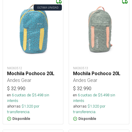
ÚLTIMA UNIDAD
NK060512
NK060513
Mochila Pochoco 20L
Mochila Pochoco 20L
Andes Gear
Andes Gear
$
32.990
$
32.990
en
6
cuotas de $
5.498
sin
en
6
cuotas de $
5.498
sin
interés
interés
ahorras
$
1.320
por
ahorras
$
1.320
por
transferencia.
transferencia.
Disponible
Disponible