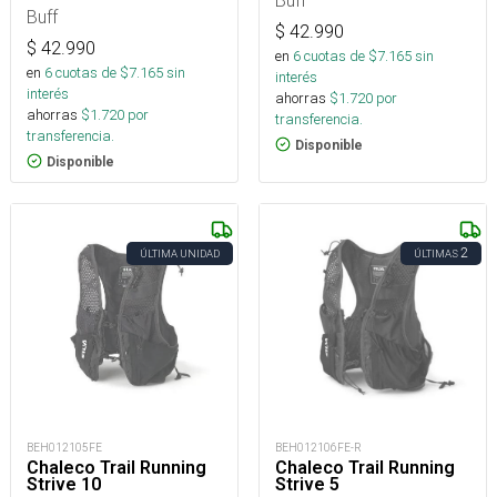
Buff
$
42.990
$
42.990
en
6
cuotas de $
7.165
sin
en
6
cuotas de $
7.165
sin
interés
interés
ahorras
$
1.720
por
ahorras
$
1.720
por
transferencia.
transferencia.
Disponible
Disponible
2
ÚLTIMA UNIDAD
ÚLTIMAS
BEH012105FE
BEH012106FE-R
Chaleco Trail Running
Chaleco Trail Running
Strive 10
Strive 5