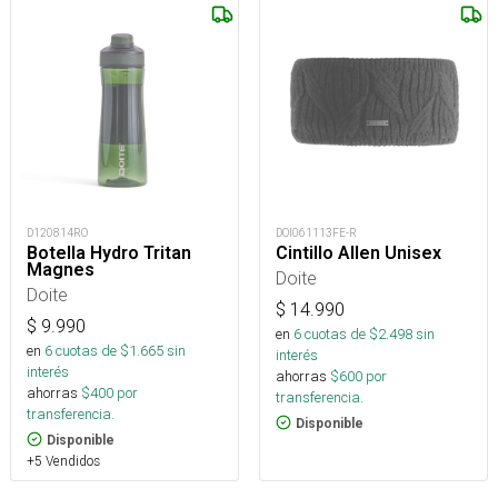
D120814RO
DOI061113FE-R
Botella Hydro Tritan
Cintillo Allen Unisex
Magnes
Doite
Doite
$
14.990
$
9.990
en
6
cuotas de $
2.498
sin
en
6
cuotas de $
1.665
sin
interés
interés
ahorras
$
600
por
ahorras
$
400
por
transferencia.
transferencia.
Disponible
Disponible
+5 Vendidos