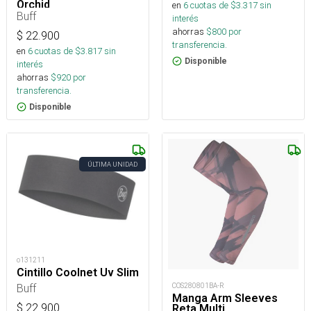
Orchid
en
6
cuotas de $
3.317
sin
Buff
interés
ahorras
$
800
por
$
22.900
transferencia.
en
6
cuotas de $
3.817
sin
Disponible
interés
ahorras
$
920
por
transferencia.
Disponible
ÚLTIMA UNIDAD
o131211
Cintillo Coolnet Uv Slim
COS280801BA-R
Buff
Manga Arm Sleeves
$
22.900
Reta Multi