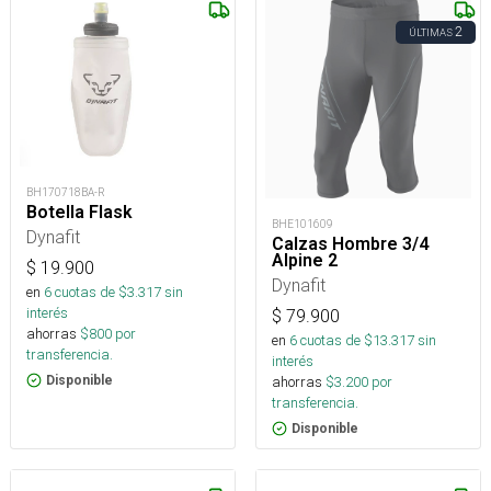
2
ÚLTIMAS
BH170718BA-R
Botella Flask
BHE101609
Dynafit
Calzas Hombre 3/4
Alpine 2
$
19.900
Dynafit
en
6
cuotas de $
3.317
sin
interés
$
79.900
ahorras
$
800
por
en
6
cuotas de $
13.317
sin
transferencia.
interés
ahorras
$
3.200
por
Disponible
transferencia.
Disponible