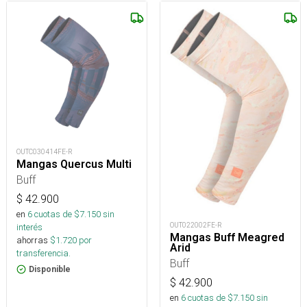
OUTC030414FE-R
Mangas Quercus Multi
Buff
$
42.900
en
6
cuotas de $
7.150
sin
OUT022002FE-R
interés
Mangas Buff Meagred
ahorras
$
1.720
por
Arid
transferencia.
Buff
Disponible
$
42.900
en
6
cuotas de $
7.150
sin