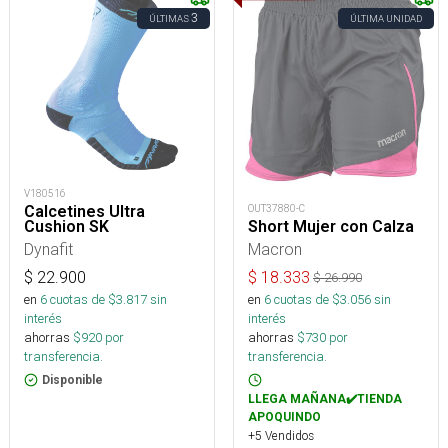
3
ÚLTIMAS
ÚLTIMA UNIDAD
V180516
OUT37880-C
Calcetines Ultra
Short Mujer con Calza
Cushion SK
Macron
Dynafit
$
18.333
$
22.900
$
26.990
en
6
cuotas de $
3.056
sin
en
6
cuotas de $
3.817
sin
interés
interés
ahorras
$
730
por
ahorras
$
920
por
transferencia.
transferencia.
Disponible
LLEGA MAÑANA✔️TIENDA
APOQUINDO
+5 Vendidos