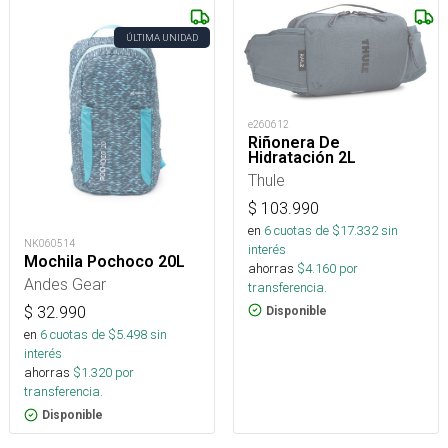
ÚLTIMA UNIDAD
e260612
Riñonera De
Hidratación 2L
Thule
$
103.990
en
6
cuotas de $
17.332
sin
NK060514
interés
Mochila Pochoco 20L
ahorras
$
4.160
por
Andes Gear
transferencia.
$
32.990
Disponible
en
6
cuotas de $
5.498
sin
interés
ahorras
$
1.320
por
transferencia.
Disponible