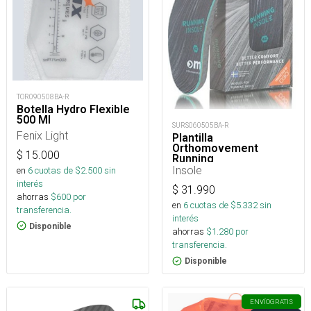
TOR090508BA-R
Botella Hydro Flexible
500 Ml
SURS060505BA-R
Fenix Light
Plantilla
Orthomovement
$
15.000
Running
Insole
en
6
cuotas de $
2.500
sin
interés
$
31.990
ahorras
$
600
por
en
6
cuotas de $
5.332
sin
transferencia.
interés
Disponible
ahorras
$
1.280
por
transferencia.
Disponible
ENVÍO
GRATIS