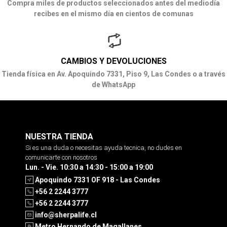
Compra miles de productos seleccionados antes del mediodía
recibes en el mismo día en cientos de comunas
CAMBIOS Y DEVOLUCIONES
Tienda física en Av. Apoquindo 7331, Piso 9, Las Condes o a través
de WhatsApp
NUESTRA TIENDA
Si es una duda o necesitas ayuda tecnica, no dudes en
comunicarte con nosotros
Lun. - Vie. 10:30 a 14:30 - 15:00 a 19:00
Apoquindo 7331 OF 918 - Las Condes
+56 2 2244 3777
+56 2 2244 3777
info@sherpalife.cl
Metro Hernando de Magallanes