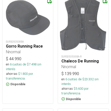
SURS050508BA
Gorro Running Race
Nnormal
SURS050506BA-R
$
44.990
Chaleco De Running
en
6
cuotas de $
7.498
sin
Nnormal
interés
$
139.990
ahorras
$
1.800
por
transferencia.
en
6
cuotas de $
23.332
sin
interés
Disponible
ahorras
$
5.600
por
transferencia.
Disponible