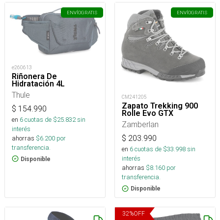
ENVÍO
GRATIS
ENVÍO
GRATIS
e260613
Riñonera De
Hidratación 4L
Thule
CM241205
Zapato Trekking 900
$
154.990
Rolle Evo GTX
en
6
cuotas de $
25.832
sin
Zamberlan
interés
$
203.990
ahorras
$
6.200
por
transferencia.
en
6
cuotas de $
33.998
sin
interés
Disponible
ahorras
$
8.160
por
transferencia.
Disponible
32
%
OFF