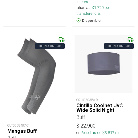
interés
ahorras
$
1.720
por
transferencia.
Disponible
ÚLTIMA UNIDAD
ÚLTIMA UNIDAD
OC140603BA-R
Cintillo Coolnet Uv®
Wide Solid Night
Buff
$
22.900
OUT0308487-C
Mangas Buff
en
6
cuotas de $
3.817
sin