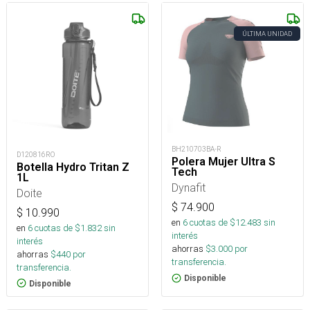
ÚLTIMA UNIDAD
BH210703BA-R
D120816RO
Polera Mujer Ultra S
Botella Hydro Tritan Z
Tech
1L
Dynafit
Doite
$
74.900
$
10.990
en
6
cuotas de $
12.483
sin
en
6
cuotas de $
1.832
sin
interés
interés
ahorras
$
3.000
por
ahorras
$
440
por
transferencia.
transferencia.
Disponible
Disponible