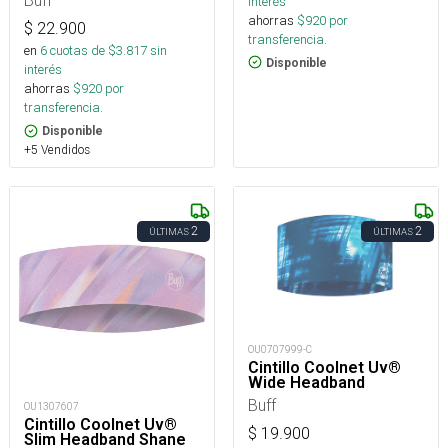
Buff
interés
ahorras
$
920
por
$
22.900
transferencia.
en
6
cuotas de $
3.817
sin
Disponible
interés
ahorras
$
920
por
transferencia.
Disponible
+5 Vendidos
2
2
ÚLTIMAS
ÚLTIMAS
OU0707999-C
Cintillo Coolnet Uv®
Wide Headband
Buff
OU1307607
Cintillo Coolnet Uv®
$
19.900
Slim Headband Shane