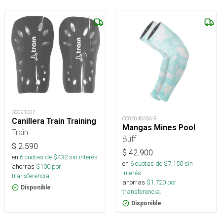
GS091007
OC020403BA-R
Canillera Train Training
Mangas Mines Pool
Train
Buff
$
2.590
$
42.900
en
6
cuotas de $
432
sin interés
en
6
cuotas de $
7.150
sin
ahorras
$
100
por
interés
transferencia.
ahorras
$
1.720
por
Disponible
transferencia.
Disponible