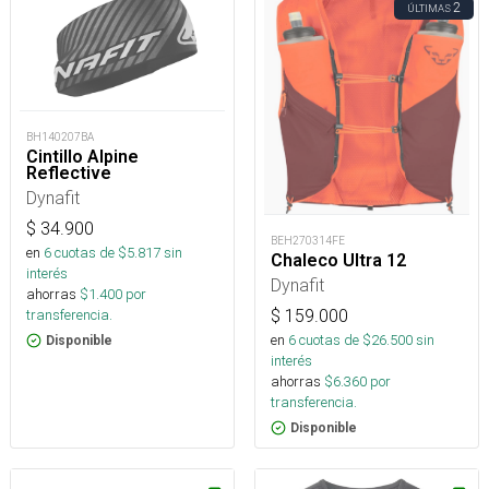
2
ÚLTIMAS
BH140207BA
Cintillo Alpine
Reflective
Dynafit
$
34.900
BEH270314FE
en
6
cuotas de $
5.817
sin
Chaleco Ultra 12
interés
Dynafit
ahorras
$
1.400
por
$
159.000
transferencia.
en
6
cuotas de $
26.500
sin
Disponible
interés
ahorras
$
6.360
por
transferencia.
Disponible