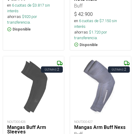
Buff
en
6
cuotas de $
3.817
sin
interés
$
42.900
ahorras
$
920
por
en
6
cuotas de $
7.150
sin
transferencia.
interés
Disponible
ahorras
$
1.720
por
transferencia.
Disponible
2
2
ÚLTIMAS
ÚLTIMAS
NOUT300426
NOUT300427
Mangas Buff Arm
Mangas Arm Buff Nexs
Sleeves
Buff