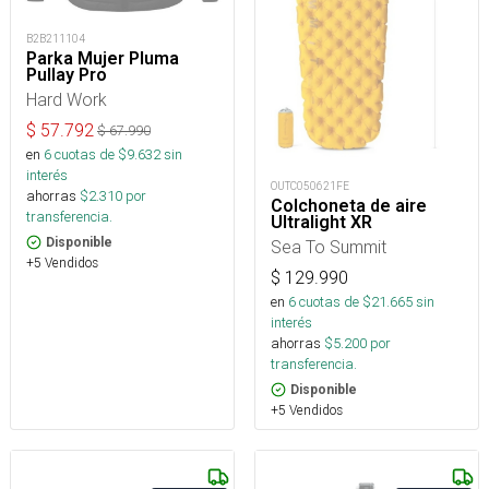
B2B211104
Parka Mujer Pluma
Pullay Pro
Hard Work
$
57.792
$
67.990
en
6
cuotas de $
9.632
sin
interés
OUTC050621FE
ahorras
$
2.310
por
Colchoneta de aire
transferencia.
Ultralight XR
Disponible
Sea To Summit
+5 Vendidos
$
129.990
en
6
cuotas de $
21.665
sin
interés
ahorras
$
5.200
por
transferencia.
Disponible
+5 Vendidos