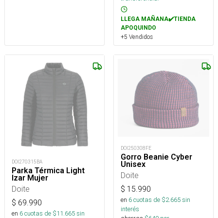
LLEGA MAÑANA✔️TIENDA
APOQUINDO
+5 Vendidos
DOI250308FE
Gorro Beanie Cyber
DOI270315BA
Unisex
Parka Térmica Light
Doite
Izar Mujer
Doite
$
15.990
en
6
cuotas de $
2.665
sin
$
69.990
interés
en
6
cuotas de $
11.665
sin