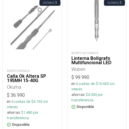
3
3
ÚLTIMAS
ÚLTIMAS
WUB7012610NAD-R
Linterna Bolígrafo
Multifuncional LED
Wuben
RAP031205NA-R
Caña Ok Altera SP
$
99.990
195MH 15-40G
en
6
cuotas de $
16.665
sin
Okuma
interés
ahorras
$
4.000
por
$
36.990
transferencia.
en
6
cuotas de $
6.165
sin
interés
Disponible
ahorras
$
1.480
por
transferencia.
Disponible