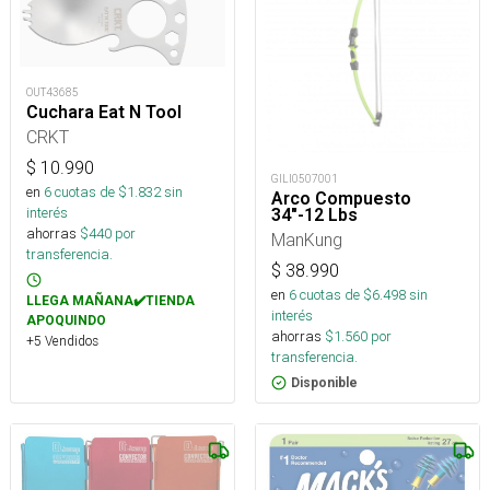
OUT43685
Cuchara Eat N Tool
CRKT
$
10.990
GILI0507001
en
6
cuotas de $
1.832
sin
Arco Compuesto
interés
34"-12 Lbs
ahorras
$
440
por
ManKung
transferencia.
$
38.990
en
6
cuotas de $
6.498
sin
LLEGA MAÑANA✔️TIENDA
interés
APOQUINDO
ahorras
$
1.560
por
+5 Vendidos
transferencia.
Disponible