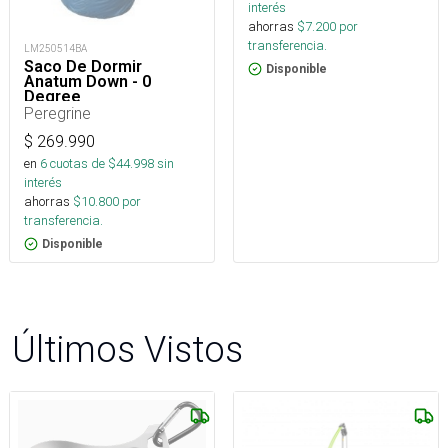
interés
ahorras
$
7.200
por
transferencia.
LM250514BA
Saco De Dormir
Disponible
Anatum Down - 0
Degree
Peregrine
$
269.990
en
6
cuotas de $
44.998
sin
interés
ahorras
$
10.800
por
transferencia.
Disponible
Últimos Vistos