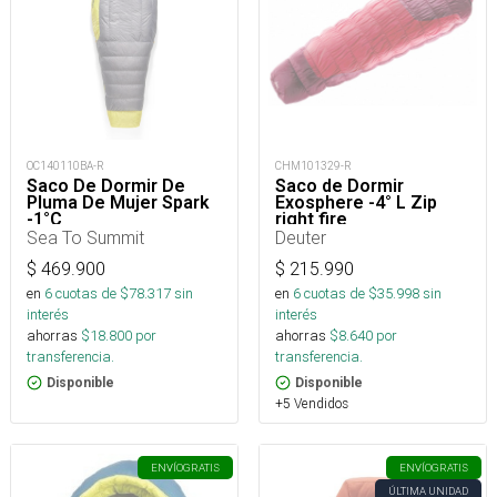
OC140110BA-R
CHM101329-R
Saco De Dormir De
Saco de Dormir
Pluma De Mujer Spark
Exosphere -4° L Zip
-1°C
right fire
Sea To Summit
Deuter
$
469.900
$
215.990
en
6
cuotas de $
78.317
sin
en
6
cuotas de $
35.998
sin
interés
interés
ahorras
$
18.800
por
ahorras
$
8.640
por
transferencia.
transferencia.
Disponible
Disponible
+5 Vendidos
ENVÍO
GRATIS
ENVÍO
GRATIS
ÚLTIMA UNIDAD