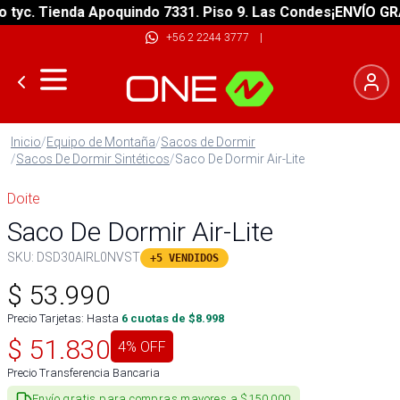
c. Tienda Apoquindo 7331. Piso 9. Las Condes
¡ENVÍO GRATIS
+56 2 2244 3777
|
Inicio
/
Equipo de Montaña
/
Sacos de Dormir
/
Sacos De Dormir Sintéticos
/
Saco De Dormir Air-Lite
Doite
Saco De Dormir Air-Lite
SKU:
DSD30AIRL0NVST
+5 VENDIDOS
$
53.990
Precio Tarjetas: Hasta
6
cuotas de $
8.998
$
51.830
4
% OFF
Precio Transferencia Bancaria
Envío gratis para compras mayores a $150.000