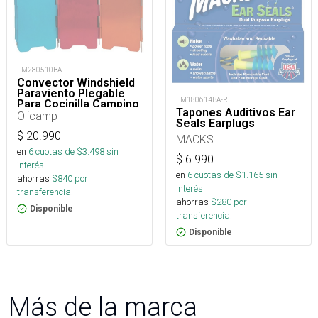
LM280510BA
Convector Windshield
Paraviento Plegable
LM180614BA-R
Para Cocinilla Camping
Tapones Auditivos Ear
Olicamp
Seals Earplugs
$
20.990
MACKS
en
6
cuotas de $
3.498
sin
$
6.990
interés
en
6
cuotas de $
1.165
sin
ahorras
$
840
por
interés
transferencia.
ahorras
$
280
por
Disponible
transferencia.
Disponible
Más de la marca