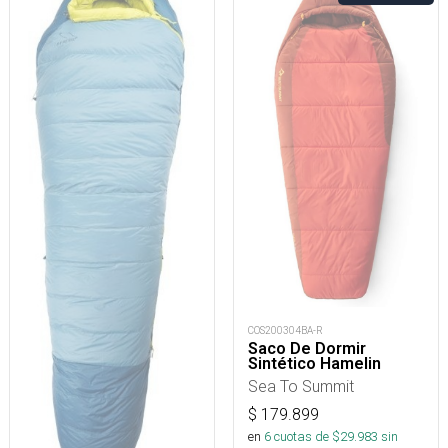
COS200304BA-R
Saco De Dormir
Sintético Hamelin
Sea To Summit
$
179.899
en
6
cuotas de $
29.983
sin