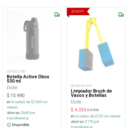
28
%
OFF
DOI190221BA
Botella Active Dbox
530 ml
DOI180300JA-R
Doite
Limpiador Brush de
Vasos y Botellas
$
15.990
Doite
en
6
cuotas de $
2.665
sin
interés
$
4.333
$
5.990
ahorras
$
640
por
en
6
cuotas de $
722
sin interés
transferencia.
ahorras
$
170
por
Disponible
transferencia.