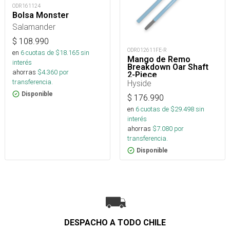
ODR161124
Bolsa Monster
Salamander
$
108.990
ODR012611FE-R
en
6
cuotas de $
18.165
sin
Mango de Remo
interés
Breakdown Oar Shaft
ahorras
$
4.360
por
2-Piece
transferencia.
Hyside
Disponible
$
176.990
en
6
cuotas de $
29.498
sin
interés
ahorras
$
7.080
por
transferencia.
Disponible
DESPACHO A TODO CHILE