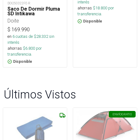
interés
DOI250322FE-R
ahorras
$
18.800
por
Saco De Dormir Pluma
SD Intikawa
transferencia.
Doite
Disponible
$
169.990
en
6
cuotas de $
28.332
sin
interés
ahorras
$
6.800
por
transferencia.
Disponible
Últimos Vistos
ENVÍO
GRATIS