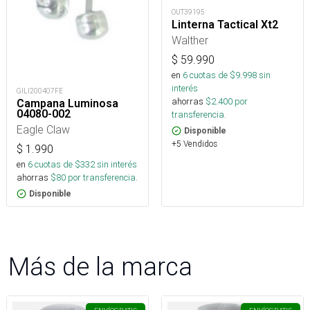
OUT39195
Linterna Tactical Xt2
Walther
$
59.990
en
6
cuotas de $
9.998
sin
interés
GILI200407FE
ahorras
$
2.400
por
Campana Luminosa
04080-002
transferencia.
Eagle Claw
Disponible
+5 Vendidos
$
1.990
en
6
cuotas de $
332
sin interés
ahorras
$
80
por transferencia.
Disponible
Más de la marca