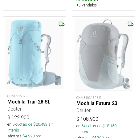
+5 Vendidos
CHM021609FE
CHM310315FE-R
Mochila Trail 28 SL
Mochila Futura 23
Deuter
Deuter
$
122.900
$
108.900
en
6
cuotas de $
20.483
sin
en
6
cuotas de $
18.150
sin
interés
interés
ahorras
$
4.920
por
ahorras
$
4.360
por