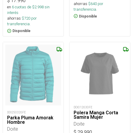
$
17.990
ahorras
$
640
por
en
6
cuotas de $
2.998
sin
transferencia.
interés
Disponible
ahorras
$
720
por
transferencia.
Disponible
DOI012630FE
Polera Manga Corta
DOI250326FE
Samira Mujer
Parka Pluma Amorak
Hombre
Doite
Doite
$
29.990