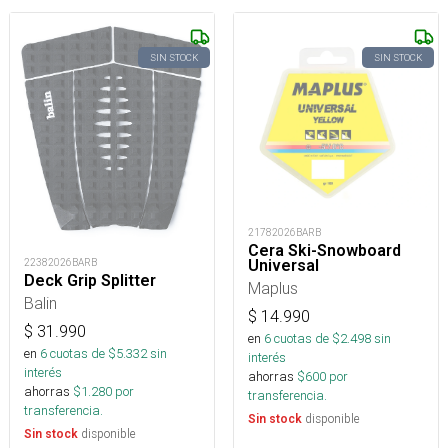
SIN STOCK
SIN STOCK
21782026BARB
Cera Ski-Snowboard
22382026BARB
Universal
Deck Grip Splitter
Maplus
Balin
$
14.990
$
31.990
en
6
cuotas de $
2.498
sin
en
6
cuotas de $
5.332
sin
interés
interés
ahorras
$
600
por
ahorras
$
1.280
por
transferencia.
transferencia.
disponible
Sin stock
disponible
Sin stock