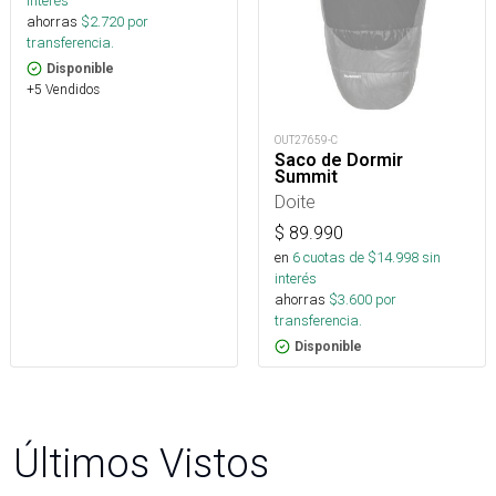
interés
ahorras
$
2.720
por
transferencia.
Disponible
+5 Vendidos
OUT27659-C
Saco de Dormir
Summit
Doite
$
89.990
en
6
cuotas de $
14.998
sin
interés
ahorras
$
3.600
por
transferencia.
Disponible
Últimos Vistos