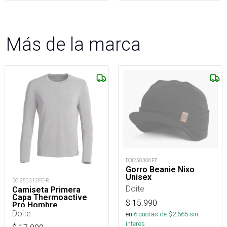
Más de la marca
DOI250306FE
Gorro Beanie Nixo
Unisex
DOI250312FE-R
Doite
Camiseta Primera
Capa Thermoactive
$
15.990
Pro Hombre
Doite
en
6
cuotas de $
2.665
sin
interés