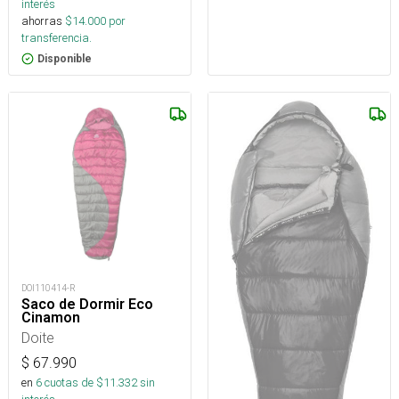
interés
ahorras
$
14.000
por
transferencia.
Disponible
DOI110414-R
Saco de Dormir Eco
Cinamon
Doite
$
67.990
en
6
cuotas de $
11.332
sin