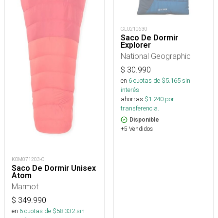
GLO210630
Saco De Dormir
Explorer
National Geographic
$
30.990
en
6
cuotas de $
5.165
sin
interés
ahorras
$
1.240
por
transferencia.
Disponible
+5 Vendidos
KOM071203-C
Saco De Dormir Unisex
Atom
Marmot
$
349.990
en
6
cuotas de $
58.332
sin