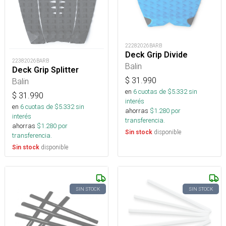
22282026BARB
Deck Grip Divide
22382026BARB
Balin
Deck Grip Splitter
$
31.990
Balin
en
6
cuotas de $
5.332
sin
$
31.990
interés
en
6
cuotas de $
5.332
sin
ahorras
$
1.280
por
interés
transferencia.
ahorras
$
1.280
por
disponible
Sin stock
transferencia.
disponible
Sin stock
SIN STOCK
SIN STOCK