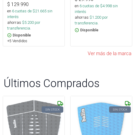
$
129.990
en
6
cuotas de $
4.998
sin
en
6
cuotas de $
21.665
sin
interés
interés
ahorras
$
1.200
por
ahorras
$
5.200
por
transferencia.
transferencia.
Disponible
Disponible
+5 Vendidos
Ver más de la marca
Últimos Comprados
SIN STOCK
SIN STOCK