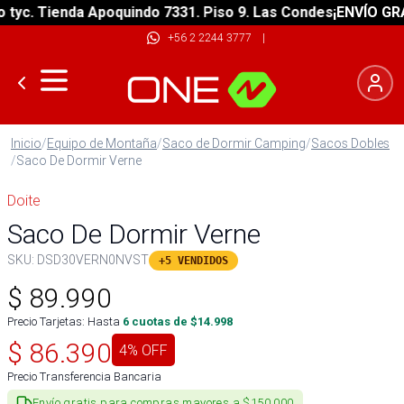
. Tienda Apoquindo 7331. Piso 9. Las Condes
¡ENVÍO GRATIS!
+56 2 2244 3777
|
Inicio
/
Equipo de Montaña
/
Saco de Dormir Camping
/
Sacos Dobles
/
Saco De Dormir Verne
Doite
Saco De Dormir Verne
SKU:
DSD30VERN0NVST
+5 VENDIDOS
$
89.990
Precio Tarjetas: Hasta
6
cuotas de $
14.998
$
86.390
4
% OFF
Precio Transferencia Bancaria
Envío gratis para compras mayores a $150.000