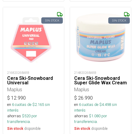
SIN STOCK
SIN STOCK
21682026BARB
21482026BARB
Cera Ski-Snowboard
Cera Ski-Snowboard
Universal
Super Glide Wax Cream
Maplus
Maplus
$
12.990
$
26.990
en
6
cuotas de $
2.165
sin
en
6
cuotas de $
4.498
sin
interés
interés
ahorras
$
520
por
ahorras
$
1.080
por
transferencia.
transferencia.
disponible
disponible
Sin stock
Sin stock