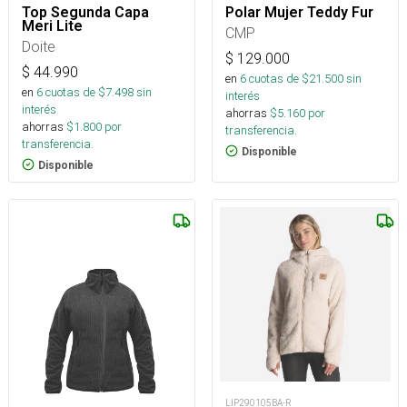
Top Segunda Capa
Polar Mujer Teddy Fur
Meri Lite
CMP
Doite
$
129.000
$
44.990
en
6
cuotas de $
21.500
sin
en
6
cuotas de $
7.498
sin
interés
interés
ahorras
$
5.160
por
ahorras
$
1.800
por
transferencia.
transferencia.
Disponible
Disponible
LIP290105BA-R