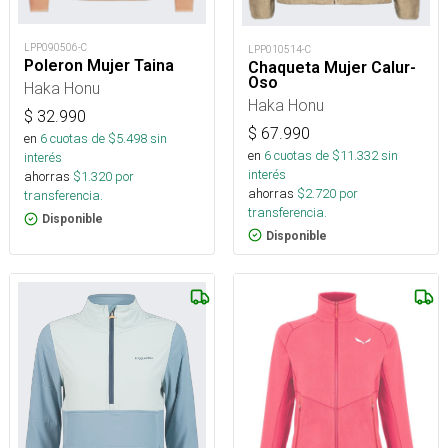
LPP090506-C
LPP010514-C
Poleron Mujer Taina
Chaqueta Mujer Calur-
Oso
Haka Honu
Haka Honu
$
32.990
$
67.990
en
6
cuotas de $
5.498
sin
en
6
cuotas de $
11.332
sin
interés
interés
ahorras
$
1.320
por
ahorras
$
2.720
por
transferencia.
transferencia.
Disponible
Disponible