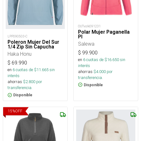
OUTvolk091231
Polar Mujer Paganella
Pl
LPP090503-C
Poleron Mujer Del Sur
Salewa
1/4 Zip Sin Capucha
$
99.900
Haka Honu
en
6
cuotas de $
16.650
sin
$
69.990
interés
en
6
cuotas de $
11.665
sin
ahorras
$
4.000
por
interés
transferencia.
ahorras
$
2.800
por
Disponible
transferencia.
Disponible
15
%
OFF