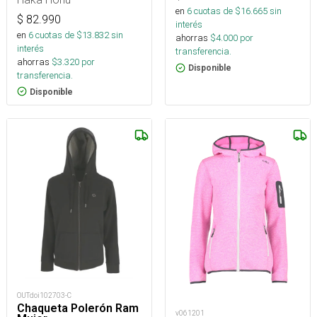
en
6
cuotas de $
16.665
sin
$
82.990
interés
en
6
cuotas de $
13.832
sin
ahorras
$
4.000
por
interés
transferencia.
ahorras
$
3.320
por
Disponible
transferencia.
Disponible
OUTdoi102703-C
Chaqueta Polerón Ram
v061201