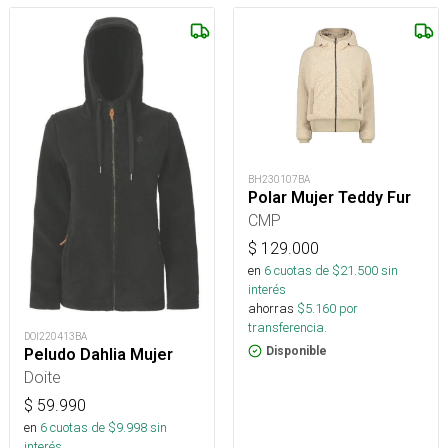
BH230107BA
Polar Mujer Teddy Fur
CMP
$
129.000
en
6
cuotas de $
21.500
sin
interés
ahorras
$
5.160
por
transferencia.
DOI220413BA
Disponible
Peludo Dahlia Mujer
Doite
$
59.990
en
6
cuotas de $
9.998
sin
interés