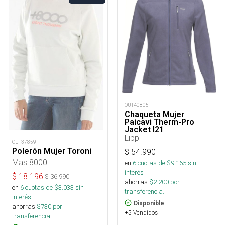
OUT40805
Chaqueta Mujer
Paicavi Therm-Pro
Jacket I21
Lippi
OUT37859
Polerón Mujer Toroni
$
54.990
Mas 8000
en
6
cuotas de $
9.165
sin
interés
$
18.196
$
36.990
ahorras
$
2.200
por
en
6
cuotas de $
3.033
sin
transferencia.
interés
Disponible
ahorras
$
730
por
+5 Vendidos
transferencia.