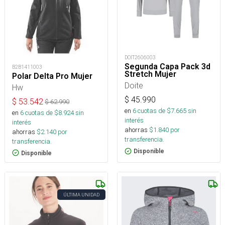
DOIT2606003
Segunda Capa Pack 3d
B2B1411003
Stretch Mujer
Polar Delta Pro Mujer
Doite
Hw
$
45.990
$
53.542
$
62.990
en
6
cuotas de $
7.665
sin
en
6
cuotas de $
8.924
sin
interés
interés
ahorras
$
1.840
por
ahorras
$
2.140
por
transferencia.
transferencia.
Disponible
Disponible
ÚLTIMA UNIDAD