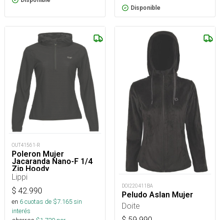
Disponible
OUT41561-R
Poleron Mujer
Jacaranda Nano-F 1/4
Zip Hoody
Lippi
DOI220411BA
$
42.990
Peludo Aslan Mujer
en
6
cuotas de $
7.165
sin
Doite
interés
$
59.990