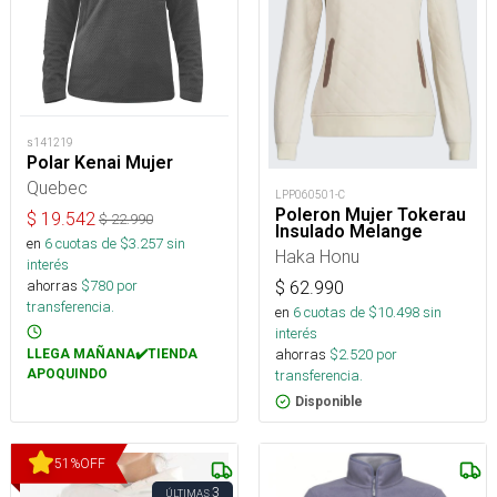
s141219
Polar Kenai Mujer
Quebec
LPP060501-C
Poleron Mujer Tokerau
$
19.542
$
22.990
Insulado Melange
en
6
cuotas de $
3.257
sin
Haka Honu
interés
ahorras
$
780
por
$
62.990
transferencia.
en
6
cuotas de $
10.498
sin
interés
ahorras
$
2.520
por
LLEGA MAÑANA✔️TIENDA
APOQUINDO
transferencia.
Disponible
51
%
OFF
3
ÚLTIMAS