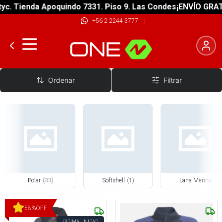
enda Apoquindo 7331. Piso 9. Las Condes
¡ENVÍO GRATIS! sob
+56 2 2244 3777
|
Segunda Capa Mujer
Ordenar
Filtrar
Polar
(
33
)
Softshell
(
1
)
Lana Merino
58
%
OFF
ÚLTIMA UNIDAD