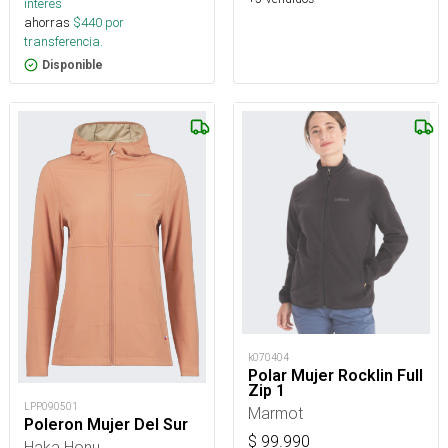
interés
ahorras
$
440
por
transferencia.
Disponible
k070404
Polar Mujer Rocklin Full
Zip 1
LPP090501
Marmot
Poleron Mujer Del Sur
$
99.990
Haka Honu