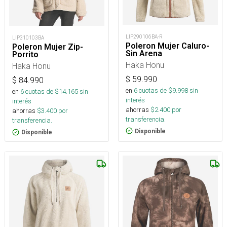
LIP290106BA-R
LIP310103BA
Poleron Mujer Caluro-
Poleron Mujer Zip-
Sin Arena
Porrito
Haka Honu
Haka Honu
$
59.990
$
84.990
en
6
cuotas de $
9.998
sin
en
6
cuotas de $
14.165
sin
interés
interés
ahorras
$
2.400
por
ahorras
$
3.400
por
transferencia.
transferencia.
Disponible
Disponible