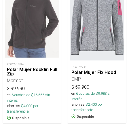
KOM270304
B140722-C
Polar Mujer Rocklin Full
Polar Mujer Fix Hood
Zip
CMP
Marmot
$
59.900
$
99.990
en
6
cuotas de $
9.983
sin
en
6
cuotas de $
16.665
sin
interés
interés
ahorras
$
2.400
por
ahorras
$
4.000
por
transferencia.
transferencia.
Disponible
Disponible