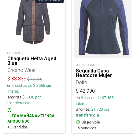
OUT7486-C
Chaqueta Helta Aged
Blue
DOIT220416FE
Gnomo Wear
Segunda Capa
Heatcore Mujer
$
33.333
$
79.990
Doite
en
6
cuotas de $
5.556
sin
$
42.990
interés
ahorras
$
1.330
por
en
6
cuotas de $
7.165
sin
transferencia.
interés
ahorras
$
1.720
por
transferencia.
LLEGA MAÑANA✔️TIENDA
APOQUINDO
Disponible
+5 Vendidos
+5 Vendidos