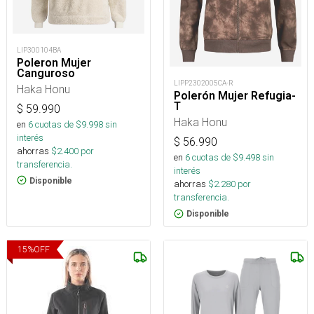
LIP300104BA
Poleron Mujer
Canguroso
LIPP2302005CA-R
Haka Honu
Polerón Mujer Refugia-
T
$
59.990
Haka Honu
en
6
cuotas de $
9.998
sin
interés
$
56.990
ahorras
$
2.400
por
en
6
cuotas de $
9.498
sin
transferencia.
interés
Disponible
ahorras
$
2.280
por
transferencia.
Disponible
15
%
OFF