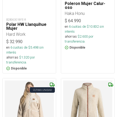
Poleron Mujer Calur-
oso
Haka Honu
B2B063018FE-R
$
64.990
Polar HW Llanquihue
en
6
cuotas de $
10.832
sin
Mujer
interés
Hard Work
ahorras
$
2.600
por
transferencia.
$
32.990
en
6
cuotas de $
5.498
sin
Disponible
interés
ahorras
$
1.320
por
transferencia.
Disponible
ÚLTIMA UNIDAD