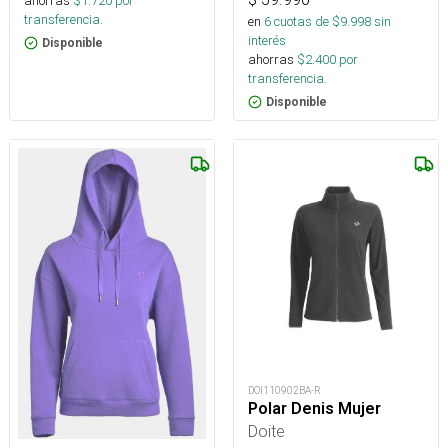
ahorras
$
1.720
por
transferencia.
en
6
cuotas de $
9.998
sin
interés
Disponible
ahorras
$
2.400
por
transferencia.
Disponible
DOI110902BA-R
Polar Denis Mujer
Doite