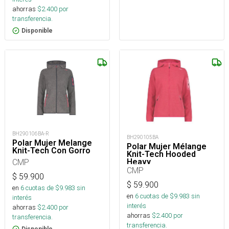
ahorras
$
2.400
por
transferencia.
Disponible
BH290106BA-R
BH290105BA
Polar Mujer Melange
Polar Mujer Mélange
Knit-Tech Con Gorro
Knit-Tech Hooded
CMP
Heavy
CMP
$
59.900
$
59.900
en
6
cuotas de $
9.983
sin
en
6
cuotas de $
9.983
sin
interés
interés
ahorras
$
2.400
por
ahorras
$
2.400
por
transferencia.
transferencia.
Disponible