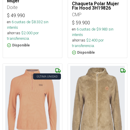
Mujer
Chaqueta Polar Mujer
Doite
Fix Hood 3H19826
CMP
$
49.990
en
6
cuotas de $
8.332
sin
$
59.900
interés
en
6
cuotas de $
9.983
sin
ahorras
$
2.000
por
interés
transferencia.
ahorras
$
2.400
por
transferencia.
Disponible
Disponible
ÚLTIMA UNIDAD