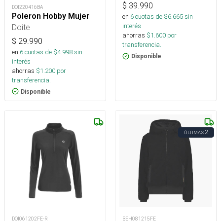
$
39.990
DOI220416BA
Poleron Hobby Mujer
en
6
cuotas de $
6.665
sin
interés
Doite
ahorras
$
1.600
por
$
29.990
transferencia.
en
6
cuotas de $
4.998
sin
Disponible
interés
ahorras
$
1.200
por
transferencia.
Disponible
2
ÚLTIMAS
DOI061202FE-R
BEH081215FE