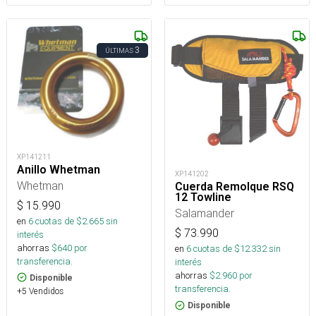
3
ÚLTIMAS
XP141211
Anillo Whetman
XP141202
Whetman
Cuerda Remolque RSQ
12 Towline
$
15.990
Salamander
en
6
cuotas de $
2.665
sin
$
73.990
interés
ahorras
$
640
por
en
6
cuotas de $
12.332
sin
transferencia.
interés
ahorras
$
2.960
por
Disponible
transferencia.
+5 Vendidos
Disponible