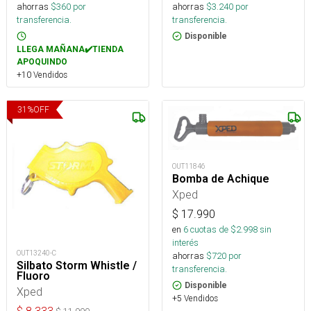
ahorras
$
360
por
ahorras
$
3.240
por
transferencia.
transferencia.
Disponible
LLEGA MAÑANA✔️TIENDA
APOQUINDO
+10 Vendidos
31
%
OFF
OUT11846
Bomba de Achique
Xped
$
17.990
en
6
cuotas de $
2.998
sin
interés
OUT13240-C
ahorras
$
720
por
Silbato Storm Whistle /
transferencia.
Fluoro
Disponible
Xped
+5 Vendidos