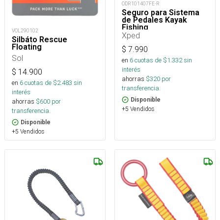
ODR101407FE-R
Seguro para Sistema
de Pedales Kayak
Fishing
VOL290102
Xped
Silbáto Rescue
Floating
$
7.990
Sol
en
6
cuotas de $
1.332
sin
interés
$
14.900
ahorras
$
320
por
en
6
cuotas de $
2.483
sin
transferencia.
interés
Disponible
ahorras
$
600
por
+5 Vendidos
transferencia.
Disponible
+5 Vendidos