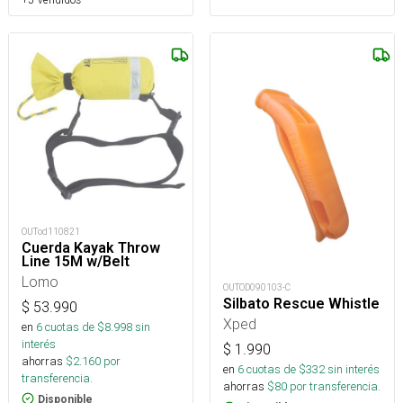
OUTod110821
Cuerda Kayak Throw
Line 15M w/Belt
Lomo
OUTOD090103-C
Silbato Rescue Whistle
$
53.990
Xped
en
6
cuotas de $
8.998
sin
interés
$
1.990
ahorras
$
2.160
por
en
6
cuotas de $
332
sin interés
transferencia.
ahorras
$
80
por transferencia.
Disponible