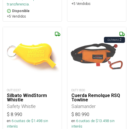
+5 Vendidos
transferencia.
Disponible
+5 Vendidos
2
ÚLTIMAS
OUT13237
OUT11830
Silbato WindStorm
Cuerda Remolque RSQ
Whistle
Towline
Safety Whistle
Salamander
$
8.990
$
80.990
en
6
cuotas de $
1.498
sin
en
6
cuotas de $
13.498
sin
interés
interés