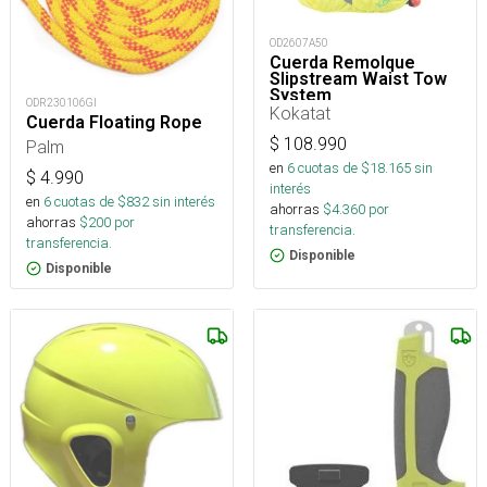
OD2607A50
Cuerda Remolque
Slipstream Waist Tow
System
ODR230106GI
Kokatat
Cuerda Floating Rope
$
108.990
Palm
en
6
cuotas de $
18.165
sin
$
4.990
interés
en
6
cuotas de $
832
sin interés
ahorras
$
4.360
por
ahorras
$
200
por
transferencia.
transferencia.
Disponible
Disponible