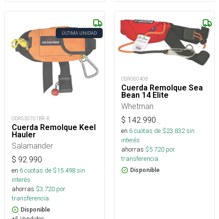
ÚLTIMA UNIDAD
ODR060408
Cuerda Remolque Sea
Bean 14 Elite
Whetman
$
142.990
ODR030701BR-R
Cuerda Remolque Keel
en
6
cuotas de $
23.832
sin
Hauler
interés
Salamander
ahorras
$
5.720
por
transferencia.
$
92.990
en
6
cuotas de $
15.498
sin
Disponible
interés
ahorras
$
3.720
por
transferencia.
Disponible
+5 Vendidos