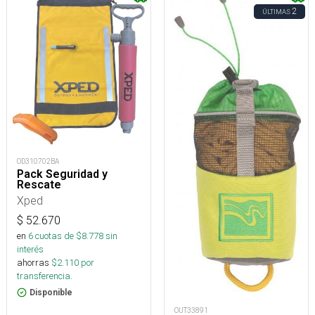
2
ÚLTIMAS
OD310702BA
Pack Seguridad y
Rescate
Xped
$
52.670
en
6
cuotas de $
8.778
sin
interés
ahorras
$
2.110
por
transferencia.
Disponible
OUT33891