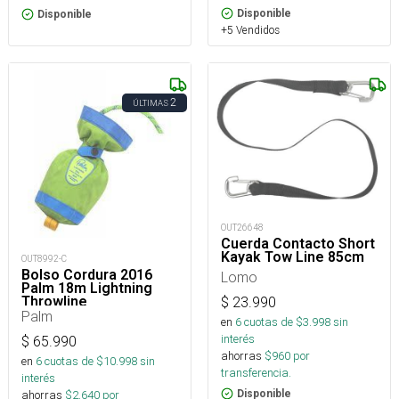
Disponible
Disponible
+5 Vendidos
2
ÚLTIMAS
OUT26648
Cuerda Contacto Short
Kayak Tow Line 85cm
OUT8992-C
Bolso Cordura 2016
Lomo
Palm 18m Lightning
Throwline
$
23.990
Palm
en
6
cuotas de $
3.998
sin
interés
$
65.990
ahorras
$
960
por
en
6
cuotas de $
10.998
sin
transferencia.
interés
Disponible
ahorras
$
2.640
por