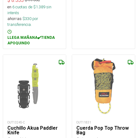
$
8.333
$
11.990
en
6
cuotas de $
1.389
sin
interés
ahorras
$
330
por
transferencia.
LLEGA MAÑANA✔️TIENDA
APOQUINDO
OUT13245-C
OUT11831
Cuchillo Akua Paddler
Cuerda Pop Top Throw
Knife
Bag