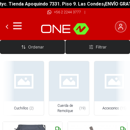
ienda Apoquindo 7331. Piso 9. Las Condes
¡ENVÍO GRATIS! so
+56 2 2244 3777
|
Seguridad y Rescate
Ordenar
Filtrar
Cuerda de
Cuchillos
(
2
)
(
19
)
Accesorios
(
15
)
Remolque