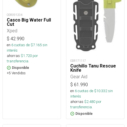
ODR091204
Casco Big Water Full
Cut
Xped
$
42.990
en
6
cuotas de $
7.165
sin
interés
ahorras
$
1.720
por
transferencia.
ODR171117
Cuchillo Tanu Rescue
Disponible
Knife
+5 Vendidos
Gear Aid
$
61.990
en
6
cuotas de $
10.332
sin
interés
ahorras
$
2.480
por
transferencia.
Disponible