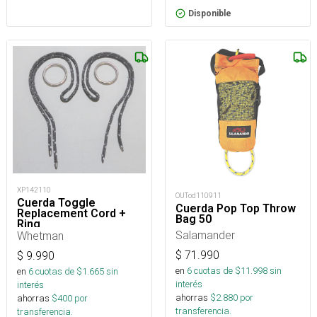
Disponible
XP142110
OUTod110911
Cuerda Toggle
Cuerda Pop Top Throw
Replacement Cord +
Bag 50
Ring
Salamander
Whetman
$
71.990
$
9.990
en
6
cuotas de $
11.998
sin
en
6
cuotas de $
1.665
sin
interés
interés
ahorras
$
2.880
por
ahorras
$
400
por
transferencia.
transferencia.