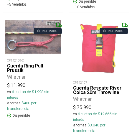
Disponible
+5 Vendidos
+10 Vendidos
ÚLTIMA UNIDAD
ÚLTIMA UNIDAD
XP142109-C
Cuerda Ring Pull
Prussik
Whetman
XP142107
$
11.990
Cuerda Rescate River
en
6
cuotas de $
1.998
sin
Colca 20m Throwline
interés
Whetman
ahorras
$
480
por
$
75.990
transferencia.
en
6
cuotas de $
12.665
sin
Disponible
interés
ahorras
$
3.040
por
transferencia.