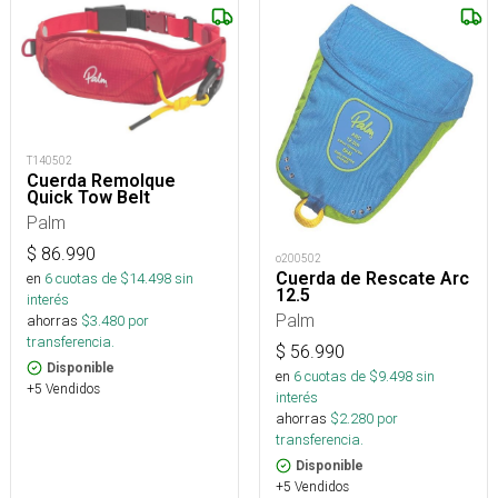
T140502
Cuerda Remolque
Quick Tow Belt
Palm
$
86.990
o200502
Cuerda de Rescate Arc
en
6
cuotas de $
14.498
sin
12.5
interés
Palm
ahorras
$
3.480
por
transferencia.
$
56.990
Disponible
en
6
cuotas de $
9.498
sin
+5 Vendidos
interés
ahorras
$
2.280
por
transferencia.
Disponible
+5 Vendidos