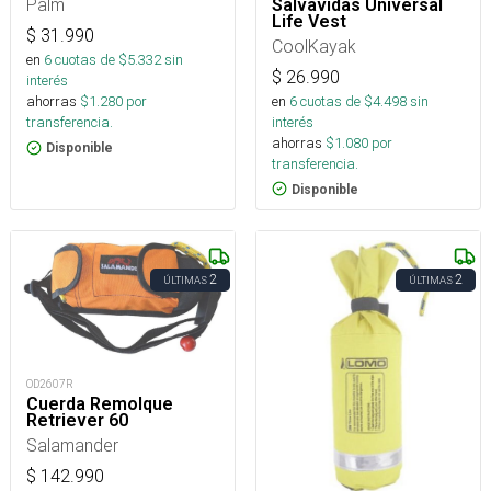
Palm
Salvavidas Universal
Life Vest
$
31.990
CoolKayak
en
6
cuotas de $
5.332
sin
$
26.990
interés
en
6
cuotas de $
4.498
sin
ahorras
$
1.280
por
interés
transferencia.
ahorras
$
1.080
por
Disponible
transferencia.
Disponible
2
2
ÚLTIMAS
ÚLTIMAS
OD2607R
Cuerda Remolque
Retriever 60
Salamander
$
142.990