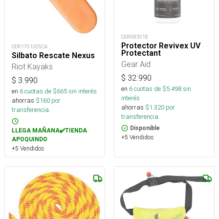
ODR083018
Protector Revivex UV
ODR1701005CA
Protectant
Silbato Rescate Nexus
Gear Aid
Riot Kayaks
$
32.990
$
3.990
en
6
cuotas de $
5.498
sin
en
6
cuotas de $
665
sin interés
interés
ahorras
$
160
por
ahorras
$
1.320
por
transferencia.
transferencia.
Disponible
LLEGA MAÑANA✔️TIENDA
+5 Vendidos
APOQUINDO
+5 Vendidos