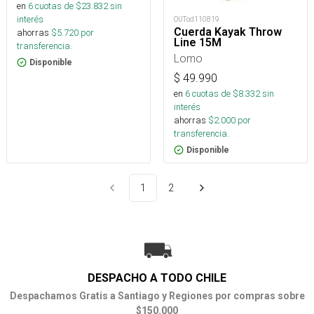
en
6
cuotas de $
23.832
sin
interés
OUTod110819
Cuerda Kayak Throw
ahorras
$
5.720
por
Line 15M
transferencia.
Lomo
Disponible
$
49.990
en
6
cuotas de $
8.332
sin
interés
ahorras
$
2.000
por
transferencia.
Disponible
1
2
DESPACHO A TODO CHILE
Despachamos Gratis a Santiago y Regiones por compras sobre
$150.000