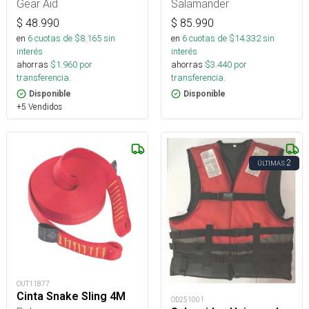
Gear Aid
Salamander
$
48.990
$
85.990
en
6
cuotas de $
8.165
sin
en
6
cuotas de $
14.332
sin
interés
interés
ahorras
$
1.960
por
ahorras
$
3.440
por
transferencia.
transferencia.
Disponible
Disponible
+5 Vendidos
2
ÚLTIMAS
OUT11877
Cinta Snake Sling 4M
OD251001