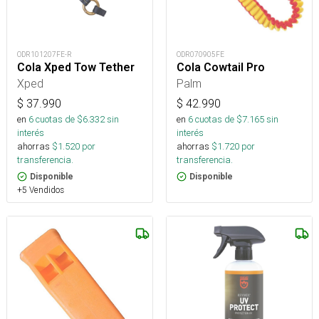
ODR101207FE-R
ODR070905FE
Cola Xped Tow Tether
Cola Cowtail Pro
Xped
Palm
$
37.990
$
42.990
en
6
cuotas de $
6.332
sin
en
6
cuotas de $
7.165
sin
interés
interés
ahorras
$
1.520
por
ahorras
$
1.720
por
transferencia.
transferencia.
Disponible
Disponible
+5 Vendidos