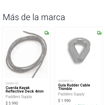
Más de la marca
OUTOD090702
ODR080105
Guía Rudder Cable
Cuerda Kayak
Thimble
Reflective Deck 4mm
Paddlers Supply
Paddlers Supply
$
1.990
$
5.990