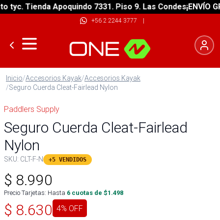
tyc. Tienda Apoquindo 7331. Piso 9. Las Condes
¡ENVÍO GRAT
+56 2 2244 3777
|
Inicio
/
Accesorios Kayak
/
Accesorios Kayak
/
Seguro Cuerda Cleat-Fairlead Nylon
Paddlers Supply
Seguro Cuerda Cleat-Fairlead
Nylon
SKU:
CLT-F-N
+5 VENDIDOS
$
8.990
Precio Tarjetas: Hasta
6
cuotas de $
1.498
$
8.630
4
% OFF