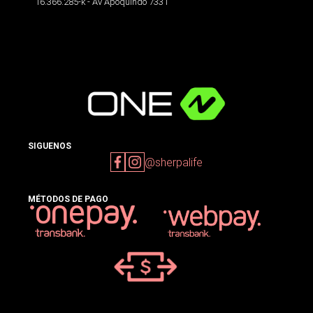
16.366.285-k - Av Apoquindo 7331
SIGUENOS
@sherpalife
MÉTODOS DE PAGO