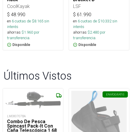
CoolKayak
LSF
$
48.990
$
61.990
en
6
cuotas de $
8.165
sin
en
6
cuotas de $
10.332
sin
interés
interés
ahorras
$
1.960
por
ahorras
$
2.480
por
transferencia.
transferencia.
Disponible
Disponible
Últimos Vistos
ENVÍO
GRATIS
LM080707BA
Combo De Pesca
Spincast Pack-It Con
Caña Telescópica 1.68