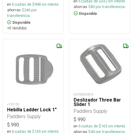
en
6
cuotas de $
332
sin interés
en
6
cuotas de $
998
sin interés
ahorras
$
80
por transferencia.
ahorras
$
240
por
Disponible
transferencia.
Disponible
+5 Vendidos
OUTOD090804
Deslizador Three Bar
Slider 1
v130136
Hebilla Ladder Lock 1"
Paddlers Supply
Paddlers Supply
$
990
$
990
en
6
cuotas de $
165
sin interés
en
6
cuotas de $
165
sin interés
ahorras
$
40
por transferencia.