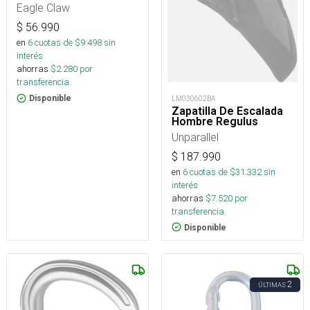
Mt Y Reel
Eagle Claw
$
56.990
en
6
cuotas de $
9.498
sin
interés
ahorras
$
2.280
por
transferencia.
Disponible
LM030602BA
Zapatilla De Escalada
Hombre Regulus
Unparallel
$
187.990
en
6
cuotas de $
31.332
sin
interés
ahorras
$
7.520
por
transferencia.
Disponible
2
ÚLTIMAS