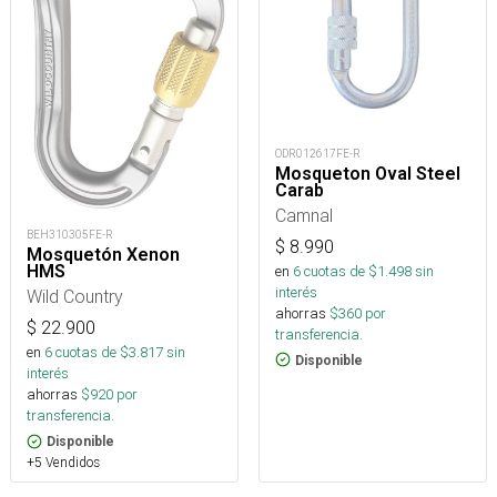
ODR012617FE-R
Mosqueton Oval Steel
Carab
Camnal
BEH310305FE-R
$
8.990
Mosquetón Xenon
HMS
en
6
cuotas de $
1.498
sin
interés
Wild Country
ahorras
$
360
por
$
22.900
transferencia.
en
6
cuotas de $
3.817
sin
Disponible
interés
ahorras
$
920
por
transferencia.
Disponible
+5 Vendidos