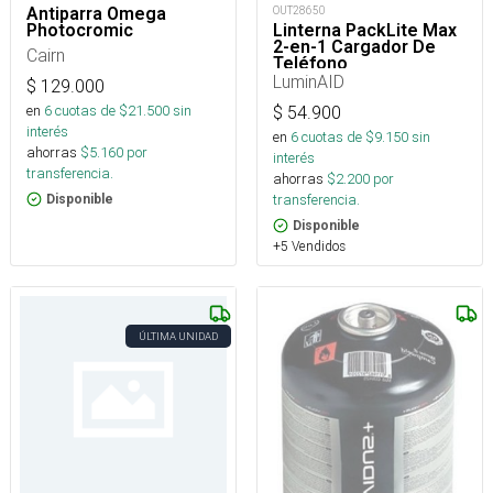
Antiparra Omega
OUT28650
Photocromic
Linterna PackLite Max
2-en-1 Cargador De
Cairn
Teléfono
LuminAID
$
129.000
en
6
cuotas de $
21.500
sin
$
54.900
interés
en
6
cuotas de $
9.150
sin
ahorras
$
5.160
por
interés
transferencia.
ahorras
$
2.200
por
transferencia.
Disponible
Disponible
+5 Vendidos
ÚLTIMA UNIDAD