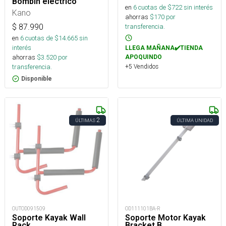
Bombín electrico
en
6
cuotas de $
722
sin interés
Kano
ahorras
$
170
por
transferencia.
$
87.990
en
6
cuotas de $
14.665
sin
interés
LLEGA MAÑANA✔️TIENDA
ahorras
$
3.520
por
APOQUINDO
+5 Vendidos
transferencia.
Disponible
2
ÚLTIMAS
ÚLTIMA UNIDAD
OUTOD091509
OD111101BA-R
Soporte Kayak Wall
Soporte Motor Kayak
Rack
Bracket B