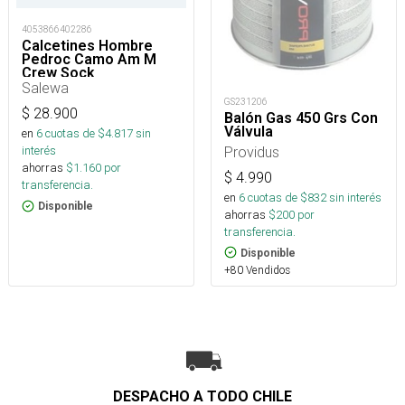
4053866402286
Calcetines Hombre
Pedroc Camo Am M
Crew Sock
Salewa
GS231206
$
28.900
Balón Gas 450 Grs Con
Válvula
en
6
cuotas de $
4.817
sin
Providus
interés
ahorras
$
1.160
por
$
4.990
transferencia.
en
6
cuotas de $
832
sin interés
Disponible
ahorras
$
200
por
transferencia.
Disponible
+80 Vendidos
DESPACHO A TODO CHILE