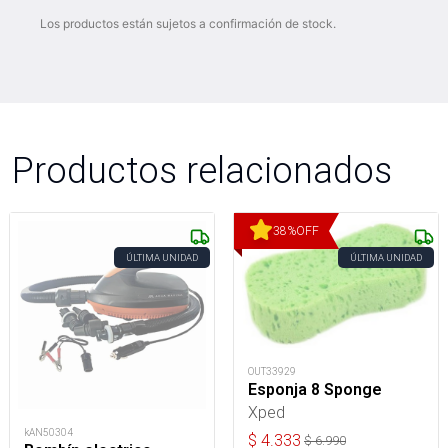
Los productos están sujetos a confirmación de stock.
Productos relacionados
38
%
OFF
ÚLTIMA UNIDAD
ÚLTIMA UNIDAD
OUT33929
Esponja 8 Sponge
Xped
kAN50304
$
4.333
$
6.990