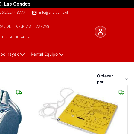
9. Las Condes
56 2 2244 3777
|
info@sherpalife.cl
DACIÓN
OFERTAS
MARCAS
DESPACHO 24 HRS
ipo Kayak
Rental Equipo
Ordenar
por