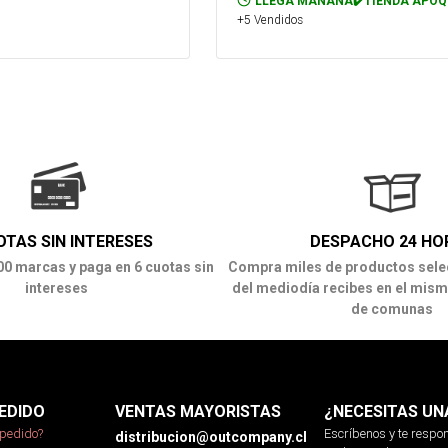
LLEGA MAÑANA✔️TIENDA APOQ
+5 Vendidos
OTAS SIN INTERESES
DESPACHO 24 HO
00 marcas y paga en 6 cuotas sin
Compra miles de productos sele
intereses
del mediodía recibes en el mism
de comunas
EDIDO
VENTAS MAYORISTAS
¿NECESITAS UN
pedido?
Escríbenos y te resp
distribucion@outcompany.cl