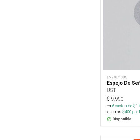
LM240710BA
Espejo De Señ
UST
$
9.990
en
6
cuotas de $
1.
ahorras
$
400
por 
Disponible