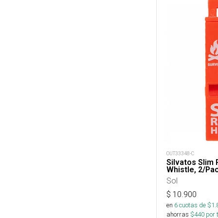
OUT33348-C
Silvatos Slim
Whistle, 2/Pa
Sol
$
10.900
en
6
cuotas de $
1.
ahorras
$
440
por 