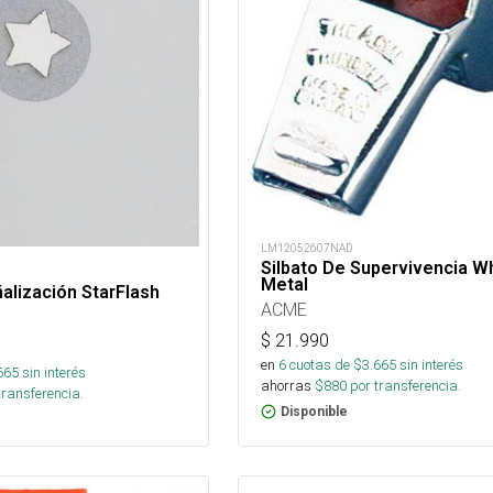
LM12052607NAD
Silbato De Supervivencia Wh
Metal
alización StarFlash
ACME
$
21.990
en
6
cuotas de $
3.665
sin interés
665
sin interés
ahorras
$
880
por transferencia.
transferencia.
Disponible