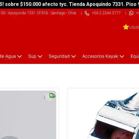
S! sobre $150.000 afecto tyc. Tienda Apoquindo 7331. Piso 
9:00
-
Apoquindo 7331 Of 918 - Santiago - Chile
|
+56 2 2244 3777
|
+
LIQUI
 de Agua
Sup
Seguridad
Accesorios Kayak
Equ