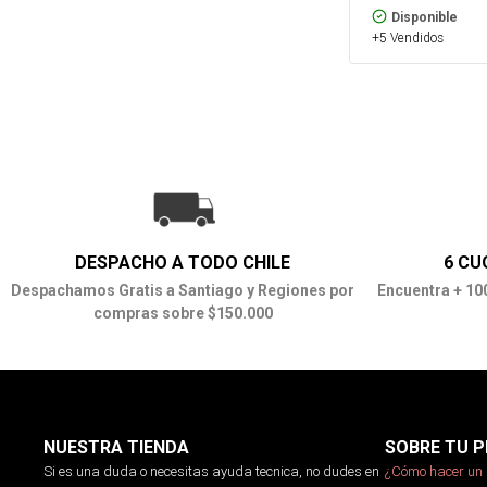
Disponible
+5 Vendidos
DESPACHO A TODO CHILE
6 CU
Despachamos Gratis a Santiago y Regiones por
Encuentra + 10
compras sobre $150.000
NUESTRA TIENDA
SOBRE TU P
Si es una duda o necesitas ayuda tecnica, no dudes en
¿Cómo hacer un 