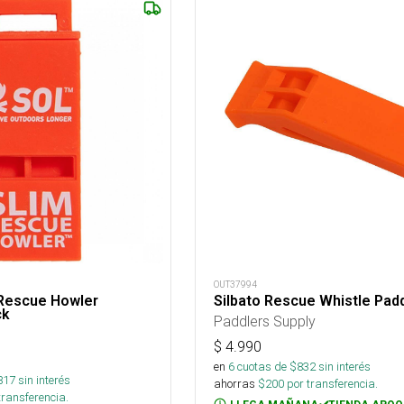
OUT37994
 Rescue Howler
Silbato Rescue Whistle Pad
ck
Paddlers Supply
$
4.990
en
6
cuotas de $
832
sin interés
817
sin interés
ahorras
$
200
por transferencia.
transferencia.