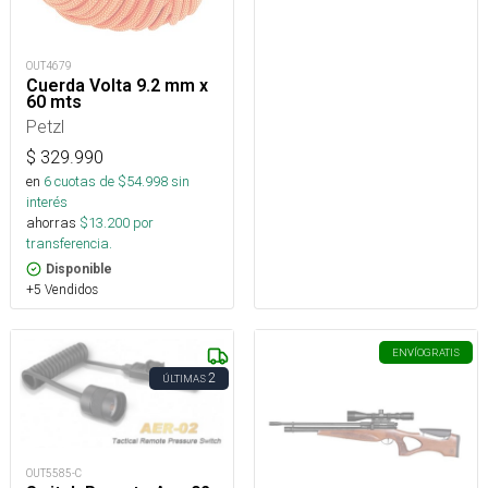
OUT4679
Cuerda Volta 9.2 mm x
60 mts
Petzl
$
329.990
en
6
cuotas de $
54.998
sin
interés
ahorras
$
13.200
por
transferencia.
Disponible
+5 Vendidos
ENVÍO
GRATIS
2
ÚLTIMAS
OUT5585-C