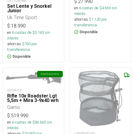
$
27.990
GIL210404BA
Set Lente y Snorkel
en
6
cuotas de $
4.665
sin
Junior
interés
Uk Time Sport
ahorras
$
1.120
por
transferencia.
$
18.990
en
6
cuotas de $
3.165
sin
Disponible
interés
ahorras
$
760
por
transferencia.
Disponible
ENVÍO
GRATIS
OUT39107
Rifle 10x Roadster Lgt
5,5m + Mira 3-9x40 wrh
Gamo
$
519.990
en
6
cuotas de $
86.665
sin
interés
ahorras
$
20.800
por
LMO280501FE