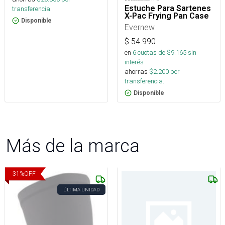
Estuche Para Sartenes
transferencia.
X-Pac Frying Pan Case
Disponible
Evernew
$
54.990
en
6
cuotas de $
9.165
sin
interés
ahorras
$
2.200
por
transferencia.
Disponible
Más de la marca
31
%
OFF
ÚLTIMA UNIDAD