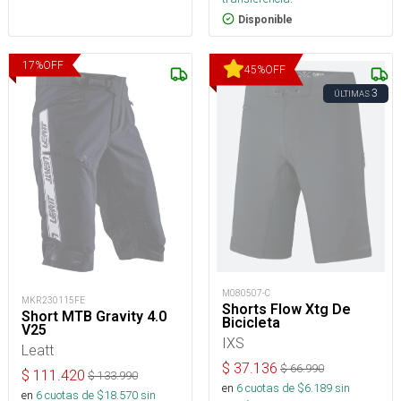
Disponible
17
%
OFF
45
%
OFF
3
ÚLTIMAS
M080507-C
MKR230115FE
Shorts Flow Xtg De
Short MTB Gravity 4.0
Bicicleta
V25
IXS
Leatt
$
37.136
$
66.990
$
111.420
$
133.990
en
6
cuotas de $
6.189
sin
en
6
cuotas de $
18.570
sin