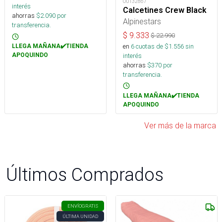
OUT32867
interés
Calcetines Crew Black
ahorras
$
2.090
por
Alpinestars
transferencia.
$
9.333
$
22.990
en
6
cuotas de $
1.556
sin
LLEGA MAÑANA✔️TIENDA
interés
APOQUINDO
ahorras
$
370
por
transferencia.
LLEGA MAÑANA✔️TIENDA
APOQUINDO
Ver más de la marca
Últimos Comprados
ENVÍO
GRATIS
ÚLTIMA UNIDAD