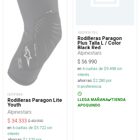
1652419-13-L
Rodilleras Paragon
Plus Talla L / Color
Black Red
Alpinestars
$
56.990
en
6
cuotas de $
9.498
sin
interés
ahorras
$
2.280
por
transferencia.
OUT41694
Rodilleras Paragon Lite
LLEGA MAÑANA✔️TIENDA
Youth
APOQUINDO
Alpinestars
$
34.333
$
49.990
en
6
cuotas de $
5.722
sin
interés
ahorras
$
1.370
por