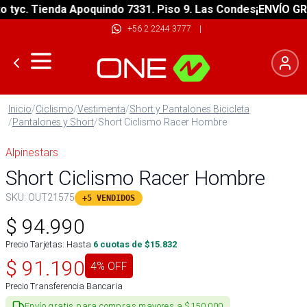
yc. Tienda Apoquindo 7331. Piso 9. Las Condes
¡ENVÍO GRATI
+56 2 2244 3777
|
Inicio
/
Ciclismo
/
Vestimenta
/
Short y Pantalones Bicicleta
/
Pantalones y Short
/
Short Ciclismo Racer Hombre
Alpinestars
Short Ciclismo Racer Hombre
SKU:
OUT21575
+5 VENDIDOS
$
94.990
Precio Tarjetas: Hasta
6
cuotas de $
15.832
$
91.190
4
% OFF
Precio Transferencia Bancaria
Envío gratis para compras mayores a $150.000