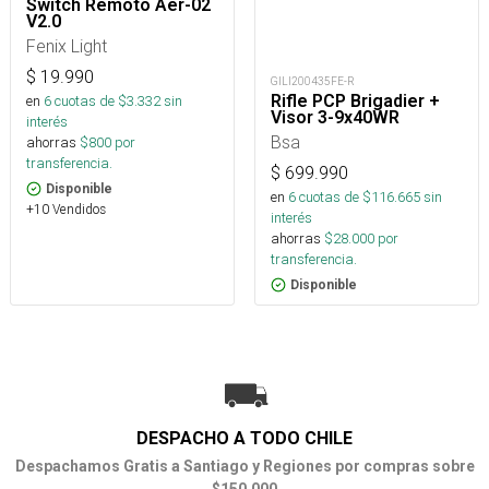
Switch Remoto Aer-02
V2.0
Fenix Light
$
19.990
GILI200435FE-R
Rifle PCP Brigadier +
en
6
cuotas de $
3.332
sin
Visor 3-9x40WR
interés
Bsa
ahorras
$
800
por
transferencia.
$
699.990
Disponible
en
6
cuotas de $
116.665
sin
+10 Vendidos
interés
ahorras
$
28.000
por
transferencia.
Disponible
DESPACHO A TODO CHILE
Despachamos Gratis a Santiago y Regiones por compras sobre
$150.000