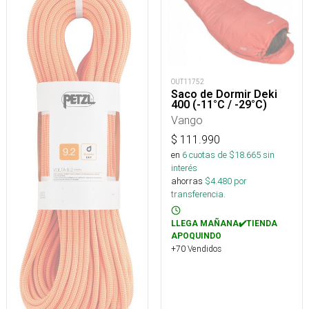
OUT11752
Saco de Dormir Deki
400 (-11°C / -29°C)
Vango
$
111.990
en
6
cuotas de $
18.665
sin
interés
ahorras
$
4.480
por
transferencia.
LLEGA MAÑANA✔️TIENDA
APOQUINDO
+70 Vendidos