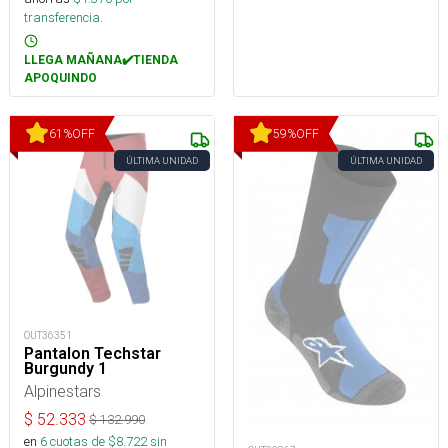
transferencia.
LLEGA MAÑANA✔️TIENDA
APOQUINDO
61
%
OFF
59
%
OFF
ÚLTIMA UNIDAD
ÚLTIMA UNIDAD
OUT36351
Pantalon Techstar
Burgundy 1
Alpinestars
$
52.333
$
132.990
en
6
cuotas de $
8.722
sin