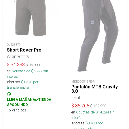
OUT25379
Short Rover Pro
Alpinestars
$
34.333
$
96.990
en
6
cuotas de $
5.722
sin
interés
ahorras
$
1.370
por
MKR020515FE-R
Pantalón MTB Gravity
transferencia.
3.0
Leatt
LLEGA MAÑANA✔️TIENDA
APOQUINDO
$
85.706
$
102.990
+5 Vendidos
en
6
cuotas de $
14.284
sin
interés
ahorras
$
3.430
por
transferencia.