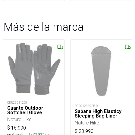
Más de la marca
ODR230112GI
ODR012619FE-R
Guante Outdoor
Sabana High Elasticy
Softshell Glove
Sleeping Bag Liner
Nature Hike
Nature Hike
$
16.990
$
23.990
en
6
cuotas de $
2.832
sin