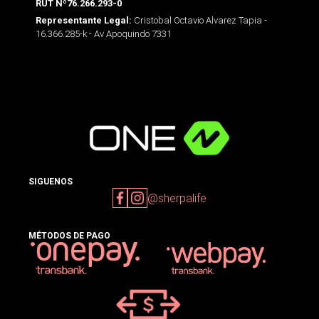
RUT Nº76.266.293-0
Cristobal Octavio Alvarez Tapia -
Representante Legal:
16.366.285-k - Av Apoquindo 7331
SIGUENOS
@sherpalife
MÉTODOS DE PAGO