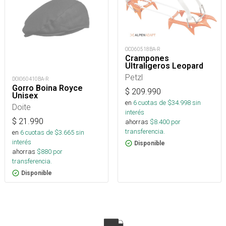
OC060518BA-R
Crampones
Ultraligeros Leopard
Petzl
DOI060410BA-R
Gorro Boina Royce
$
209.990
Unisex
en
6
cuotas de $
34.998
sin
Doite
interés
$
21.990
ahorras
$
8.400
por
transferencia.
en
6
cuotas de $
3.665
sin
interés
Disponible
ahorras
$
880
por
transferencia.
Disponible