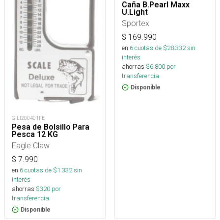
Caña B.Pearl Maxx
U.Light
Sportex
$
169.990
en
6
cuotas de $
28.332
sin
interés
ahorras
$
6.800
por
transferencia.
Disponible
GILI200401FE
Pesa de Bolsillo Para
Pesca 12 KG
Eagle Claw
$
7.990
en
6
cuotas de $
1.332
sin
interés
ahorras
$
320
por
transferencia.
Disponible