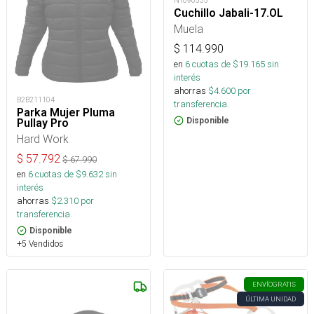
NT090535
Cuchillo Jabali-17.OL
Muela
$
114.990
en
6
cuotas de $
19.165
sin
interés
ahorras
$
4.600
por
B2B211104
transferencia.
Parka Mujer Pluma
Disponible
Pullay Pro
Hard Work
$
57.792
$
67.990
en
6
cuotas de $
9.632
sin
interés
ahorras
$
2.310
por
transferencia.
Disponible
+5 Vendidos
ENVÍO
GRATIS
ÚLTIMA UNIDAD