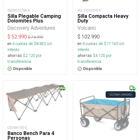
DIS200107BA-R
VOL170410FE-R
Silla Plegable Camping
Silla Compacta Heavy
Dolomites Plus
Duty
Discovery Adventures
Volcano
$
52.990
$
102.990
$
74.990
en
6
cuotas de $
8.832
sin
en
6
cuotas de $
17.165
sin
interés
interés
ahorras
$
2.120
por
ahorras
$
4.120
por
transferencia.
transferencia.
Disponible
Disponible
ÚLTIMA UNIDAD
CD2406100-C
Banco Bench Para 4
Personas