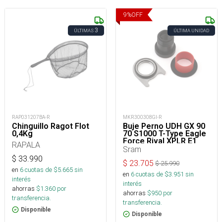
9
%
OFF
3
ÚLTIMAS
ÚLTIMA UNIDAD
RAP031207BA-R
MKR300308GI-R
Chinguillo Ragot Flot
Buje Perno UDH GX 90
0,4Kg
70 S1000 T-Type Eagle
Force Rival XPLR E1
RAPALA
Sram
$
33.990
$
23.705
$
25.990
en
6
cuotas de $
5.665
sin
en
6
cuotas de $
3.951
sin
interés
interés
ahorras
$
1.360
por
ahorras
$
950
por
transferencia.
transferencia.
Disponible
Disponible