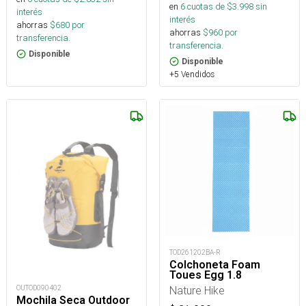
en
6
cuotas de $
3.998
sin
interés
interés
ahorras
$
680
por
ahorras
$
960
por
transferencia.
transferencia.
Disponible
Disponible
+5 Vendidos
TOD261202BA-R
Colchoneta Foam
Toues Egg 1.8
OUTOD090402
Nature Hike
Mochila Seca Outdoor