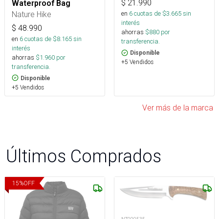
$
21.990
Waterproof Bag
Nature Hike
en
6
cuotas de $
3.665
sin
interés
$
48.990
ahorras
$
880
por
en
6
cuotas de $
8.165
sin
transferencia.
interés
Disponible
ahorras
$
1.960
por
+5 Vendidos
transferencia.
Disponible
+5 Vendidos
Ver más de la marca
Últimos Comprados
15
%
OFF