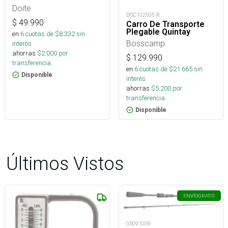
Doite
DISC102505-R
$
49.990
Carro De Transporte
Plegable Quintay
en
6
cuotas de $
8.332
sin
Bosscamp
interés
ahorras
$
2.000
por
$
129.990
transferencia.
en
6
cuotas de $
21.665
sin
Disponible
interés
ahorras
$
5.200
por
transferencia.
Disponible
Últimos Vistos
ENVÍO
GRATIS
GS091009