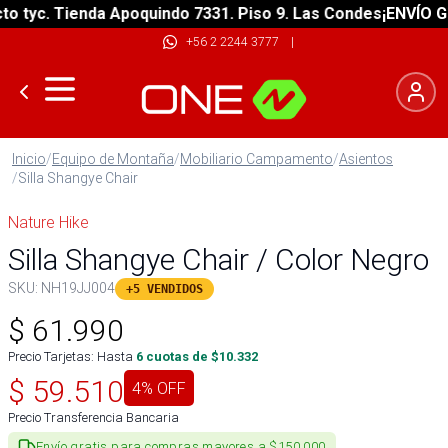
tyc. Tienda Apoquindo 7331. Piso 9. Las Condes
¡ENVÍO GRAT
+56 2 2244 3777
|
Inicio
/
Equipo de Montaña
/
Mobiliario Campamento
/
Asientos
/
Silla Shangye Chair
Nature Hike
Silla Shangye Chair / Color Negro
SKU:
NH19JJ004
+5 VENDIDOS
$
61.990
Precio Tarjetas: Hasta
6
cuotas de $
10.332
$
59.510
4
% OFF
Precio Transferencia Bancaria
Envío gratis para compras mayores a $150.000