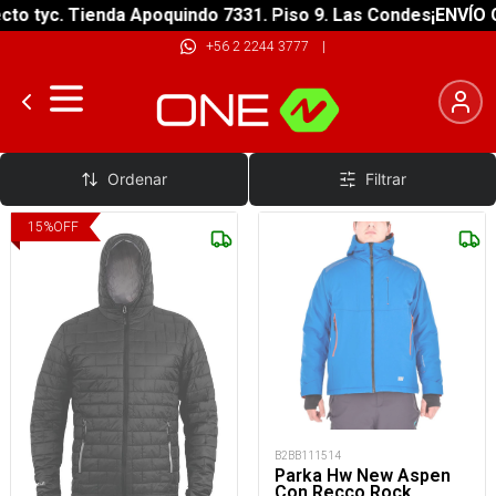
o tyc. Tienda Apoquindo 7331. Piso 9. Las Condes
¡ENVÍO GR
+56 2 2244 3777
|
Sintéticos
Ordenar
Filtrar
15
%
OFF
B2BB111514
Parka Hw New Aspen
Con Recco Rock