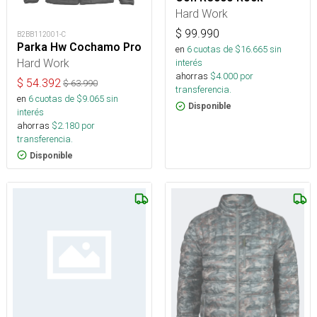
Hard Work
$
99.990
B2BB112001-C
Parka Hw Cochamo Pro
en
6
cuotas de $
16.665
sin
Hard Work
interés
ahorras
$
4.000
por
$
54.392
$
63.990
transferencia.
en
6
cuotas de $
9.065
sin
Disponible
interés
ahorras
$
2.180
por
transferencia.
Disponible