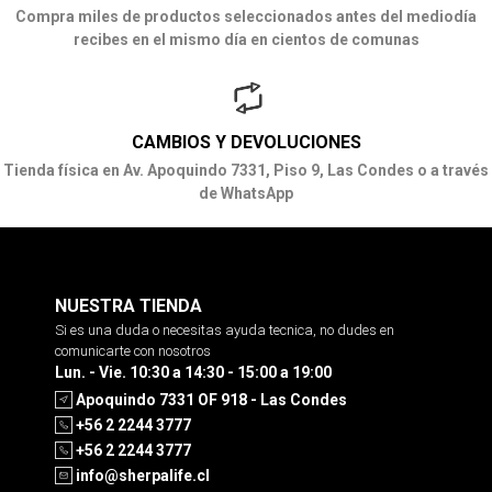
Compra miles de productos seleccionados antes del mediodía
recibes en el mismo día en cientos de comunas
CAMBIOS Y DEVOLUCIONES
Tienda física en Av. Apoquindo 7331, Piso 9, Las Condes o a través
de WhatsApp
NUESTRA TIENDA
Si es una duda o necesitas ayuda tecnica, no dudes en
comunicarte con nosotros
Lun. - Vie. 10:30 a 14:30 - 15:00 a 19:00
Apoquindo 7331 OF 918 - Las Condes
+56 2 2244 3777
+56 2 2244 3777
info@sherpalife.cl