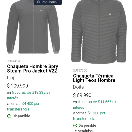
ÚLTIMA UNIDAD
OUT44570
Chaqueta Hombre Spry
Steam-Pro Jacket V22
OUT37900
Chaqueta Térmica
Lippi
Light Teos Hombre
$
109.990
Doite
en
6
cuotas de $
18.332
sin
$
69.990
interés
en
6
cuotas de $
11.665
sin
ahorras
$
4.400
por
interés
transferencia.
ahorras
$
2.800
por
Disponible
transferencia.
Disponible
+5 Vendidos