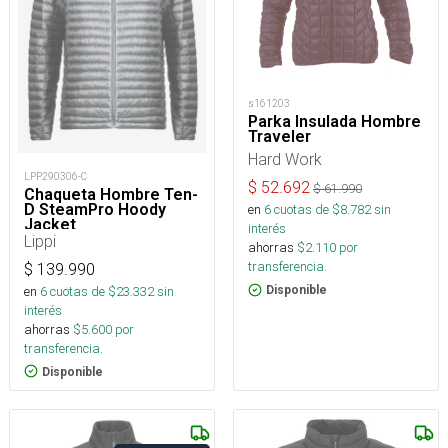
s161203
Parka Insulada Hombre
Traveler
Hard Work
LPP290306-C
$
52.692
$
61.990
Chaqueta Hombre Ten-
D SteamPro Hoody
en
6
cuotas de $
8.782
sin
Jacket
interés
Lippi
ahorras
$
2.110
por
transferencia.
$
139.990
en
6
cuotas de $
23.332
sin
Disponible
interés
ahorras
$
5.600
por
transferencia.
Disponible