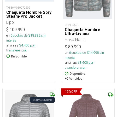
TX886M050272202
Chaqueta Hombre Spry
Steam-Pro Jacket
Lippi
LPP110501
$
109.990
Chaqueta Hombre
Ultra-Liviana
en
6
cuotas de $
18.332
sin
Haka Honu
interés
ahorras
$
4.400
por
$
89.990
transferencia.
en
6
cuotas de $
14.998
sin
Disponible
interés
ahorras
$
3.600
por
transferencia.
Disponible
+5 Vendidos
15
%
OFF
ÚLTIMA UNIDAD