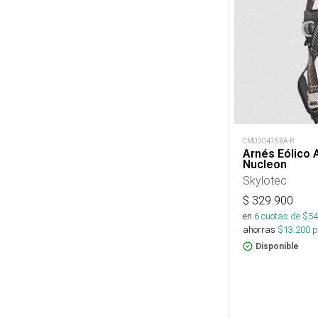
CM030415BA-R
Arnés Eólico A
Nucleon
Skylotec
$
329.900
en
6
cuotas de $
54
ahorras
$
13.200
p
Disponible