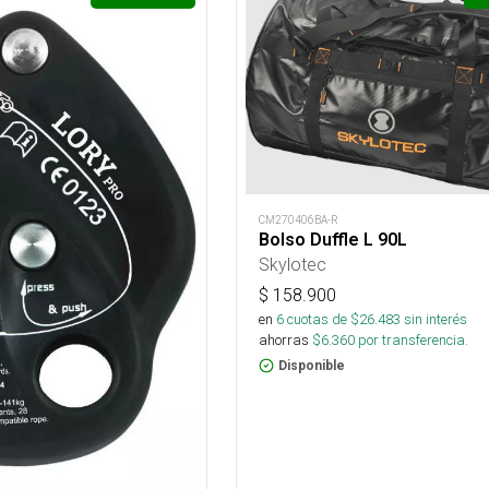
CM270406BA-R
Bolso Duffle L 90L
Skylotec
$
158.900
en
6
cuotas de $
26.483
sin interés
ahorras
$
6.360
por transferencia.
Disponible