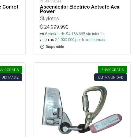
CHM070305FE
e Conret
Ascendedor Eléctrico Actsafe Acx
Power
Skylotec
$
24.999.990
en
6
cuotas de $
4.166.665
sin interés
ahorras
$
1.000.000
por transferencia.
Disponible
NVÍO
GRATIS
ENVÍO
GRATIS
2
ÚLTIMAS
ÚLTIMA UNIDAD