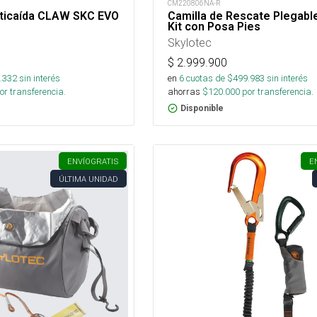
CM220806NA-R
nticaída CLAW SKC EVO
Camilla de Rescate Plegabl
Kit con Posa Pies
Skylotec
$
2.999.900
.332
sin interés
en
6
cuotas de $
499.983
sin interés
or transferencia.
ahorras
$
120.000
por transferencia.
Disponible
ENVÍO
GRATIS
E
ÚLTIMA UNIDAD