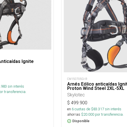
nticaídas Ignite
CM150705GI-R
Arnés Eólico anticaídas Igni
.983
sin interés
Proton Wind Steel 2XL-5XL
or transferencia.
Skylotec
$
499.900
en
6
cuotas de $
83.317
sin interés
ahorras
$
20.000
por transferencia.
Disponible