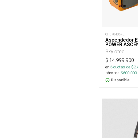
CH070405FE
Ascendedor El
POWER ASCE
Skylotec
$
14.999.900
en
6
cuotas de $
2.
ahorras
$
600.000
Disponible