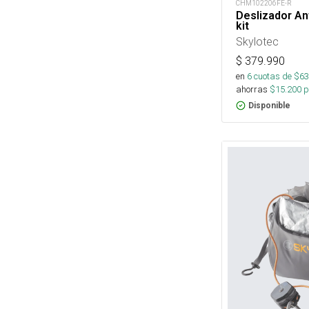
CHM102206FE-R
Deslizador A
kit
Skylotec
$
379.990
en
6
cuotas de $
63
ahorras
$
15.200
p
Disponible