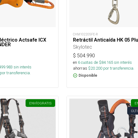
CHM102205FE-R
éctrico Actsafe ICX
Retráctil Anticaída HK 05 Pl
NDER
Skylotec
$
504.990
en
6
cuotas de $
84.165
sin interés
499.983
sin interés
ahorras
$
20.200
por transferencia.
por transferencia.
Disponible
ENVÍO
GRATIS
E
ÚLT