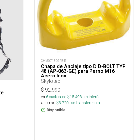
CHM071506FE-R
Chapa de Anclaje tipo D D-BOLT TYP
48 (AP-063-GE) para Perno M16
Acero Inox
Skylotec
$
92.990
te
en
6
cuotas de $
15.498
sin interés
ahorras
$
3.720
por transferencia.
Disponible