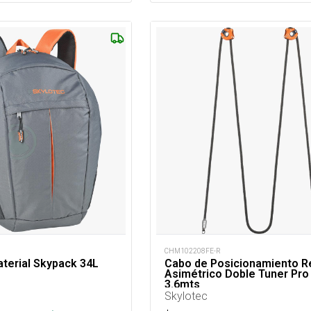
CHM102208FE-R
terial Skypack 34L
Cabo de Posicionamiento R
Asimétrico Doble Tuner Pro
3.6mts
Skylotec