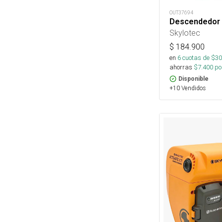
OUT37694
Descendedor 
Skylotec
$
184.900
en
6
cuotas de $
30
ahorras
$
7.400
por
Disponible
+10 Vendidos