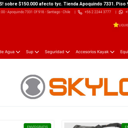
S! sobre $150.000 afecto tyc. Tienda Apoquindo 7331. Piso 
9:00
-
Apoquindo 7331 Of 918 - Santiago - Chile
|
+56 2 2244 3777
|
+
LIQUI
 de Agua
Sup
Seguridad
Accesorios Kayak
Equ
ENVÍO
GRATIS
E