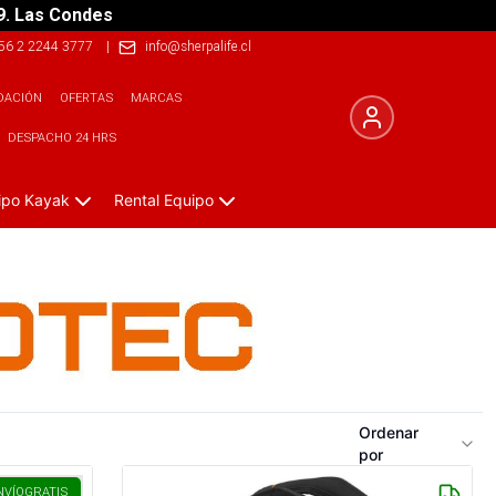
9. Las Condes
56 2 2244 3777
|
info@sherpalife.cl
DACIÓN
OFERTAS
MARCAS
DESPACHO 24 HRS
ipo Kayak
Rental Equipo
Ordenar
por
NVÍO
GRATIS