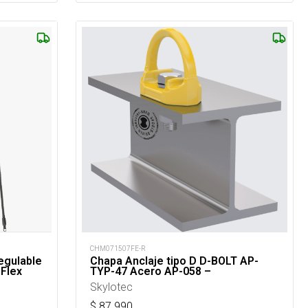
CHM071507FE-R
egulable
Chapa Anclaje tipo D D-BOLT AP-
 Flex
TYP-47 Acero AP-058 –
Skylotec
$
87.990