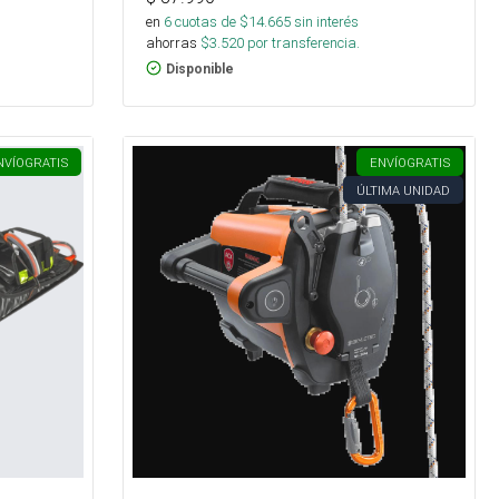
en
6
cuotas de $
14.665
sin interés
ahorras
$
3.520
por transferencia.
Disponible
NVÍO
GRATIS
ENVÍO
GRATIS
ÚLTIMA UNIDAD