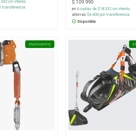
.332
sin interés
$
109.990
 transferencia.
en
6
cuotas de $
18.332
sin interés
ahorras
$
4.400
por transferencia.
Disponible
ENVÍO
GRATIS
E