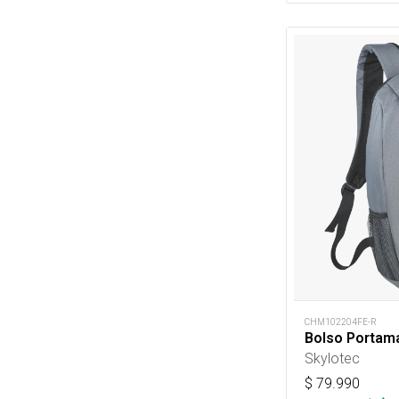
CHM102204FE-R
Bolso Portama
Skylotec
$
79.990