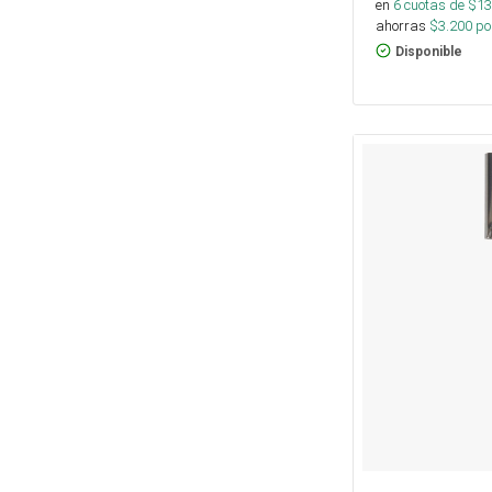
en
6
cuotas de $
13
ahorras
$
3.200
por
Disponible