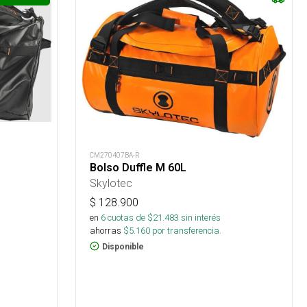
CM270407BA-R
Bolso Duffle M 60L
Skylotec
$
128.900
en
6
cuotas de $
21.483
sin interés
ahorras
$
5.160
por transferencia.
Disponible