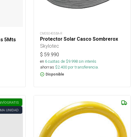
CM050405BA-R
Protector Solar Casco Sombrerox
us 5Mts
Skylotec
$
59.990
en
6
cuotas de $
9.998
sin interés
ahorras
$
2.400
por transferencia.
Disponible
NVÍO
GRATIS
IMA UNIDAD