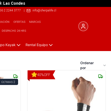
9. Las Condes
56 2 2244 3777
|
info@sherpalife.cl
DACIÓN
OFERTAS
MARCAS
DESPACHO 24 HRS
ipo Kayak
Rental Equipo
Ordenar
por
40
%
OFF
2
ÚLTIMAS