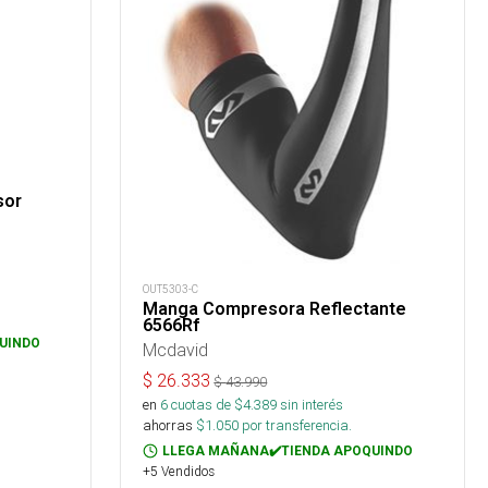
sor
OUT5303-C
Manga Compresora Reflectante
6566Rf
UINDO
Mcdavid
$
26.333
$
43.990
en
6
cuotas de $
4.389
sin interés
ahorras
$
1.050
por transferencia.
LLEGA MAÑANA✔️TIENDA APOQUINDO
+5 Vendidos