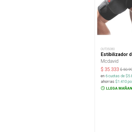
OUT35080
Estibilizador
Mcdavid
$
35.333
$
50.9
en
6
cuotas de $
5.
ahorras
$
1.410
por
LLEGA MAÑAN