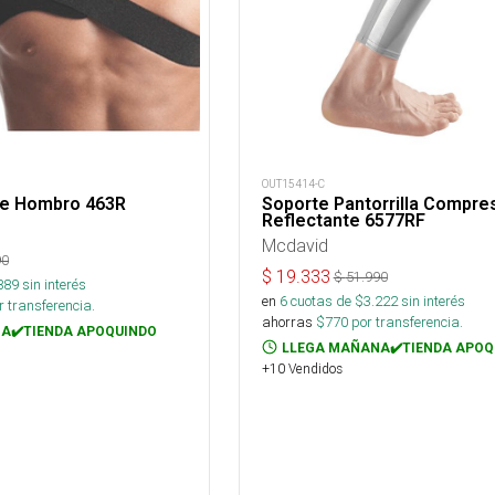
OUT15414-C
 de Hombro 463R
Soporte Pantorrilla Compre
Reflectante 6577RF
Mcdavid
90
$
19.333
$
51.990
889
sin interés
en
6
cuotas de $
3.222
sin interés
 transferencia.
ahorras
$
770
por transferencia.
A✔️TIENDA APOQUINDO
LLEGA MAÑANA✔️TIENDA APOQ
+10 Vendidos