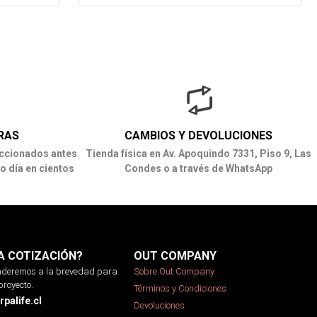
RAS
CAMBIOS Y DEVOLUCIONES
ccionados antes
Tienda física en Av. Apoquindo 7331, Piso 9, Las
o día en cientos
Condes o a través de WhatsApp
A COTIZACIÓN?
OUT COMPANY
onderemos a la brevedad para
Sobre Out Company
proyecto.
Términos y Condiciones
palife.cl
Devoluciones