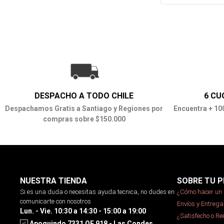
DESPACHO A TODO CHILE
6 CU
Despachamos Gratis a Santiago y Regiones por
Encuentra + 10
compras sobre $150.000
NUESTRA TIENDA
SOBRE TU P
Si es una duda o necesitas ayuda tecnica, no dudes en
¿Cómo hacer un 
comunicarte con nosotros
Envíos y Entrega
Lun. - Vie. 10:30 a 14:30 - 15:00 a 19:00
¿Satisfecho o R
Apoquindo 7331 OF 918 - Las Condes