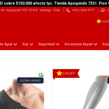
S! sobre $150.000 afecto tyc. Tienda Apoquindo 7331. Piso 
9:00
-
Apoquindo 7331 Of 918 - Santiago - Chile
|
+56 2 2244 3777
|
+
LIQUI
 de Agua
Sup
Seguridad
Accesorios Kayak
Equ
63
%
OFF
ÚLTIMA UNIDAD