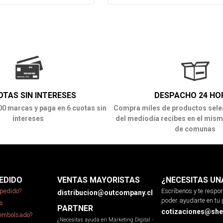
OTAS SIN INTERESES
DESPACHO 24 HO
00 marcas y paga en 6 cuotas sin
Compra miles de productos sele
intereses
del mediodía recibes en el mism
de comunas
EDIDO
VENTAS MAYORISTAS
¿NECESITAS UN
pedido?
Escríbenos y te resp
distribucion@outcompany.cl
poder ayudarte en tu 
s
PARTNER
cotizaciones@sher
eembolsado?
¿Necesitas ayuda en Marketing Digital -