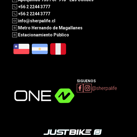
+56 2 2244 3777
+56 2 2244 3777
info@sherpalife.cl
Metro Hernando de Magallanes
Estacionamiento Público
SIGUENOS
@sherpalife