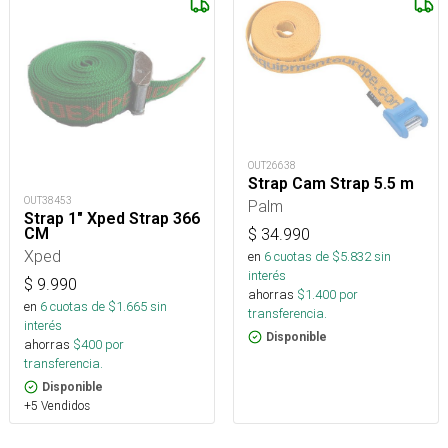
OUT26638
Strap Cam Strap 5.5 m
OUT38453
Palm
Strap 1" Xped Strap 366
CM
$
34.990
Xped
en
6
cuotas de $
5.832
sin
interés
$
9.990
ahorras
$
1.400
por
en
6
cuotas de $
1.665
sin
transferencia.
interés
Disponible
ahorras
$
400
por
transferencia.
Disponible
+5 Vendidos