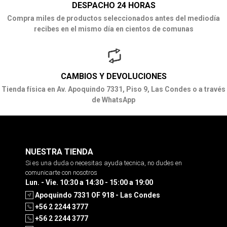
DESPACHO 24 HORAS
Compra miles de productos seleccionados antes del mediodía
recibes en el mismo día en cientos de comunas
CAMBIOS Y DEVOLUCIONES
Tienda física en Av. Apoquindo 7331, Piso 9, Las Condes o a través
de WhatsApp
NUESTRA TIENDA
Si es una duda o necesitas ayuda tecnica, no dudes en
comunicarte con nosotros
Lun. - Vie. 10:30 a 14:30 - 15:00 a 19:00
Apoquindo 7331 OF 918 - Las Condes
+56 2 2244 3777
+56 2 2244 3777