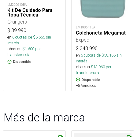
LM220610BA
Kit De Cuidado Para
Ropa Técnica
Grangers
LM190511BA
$
39.990
Colchoneta Megamat
en
6
cuotas de $
6.665
sin
Exped
interés
$
348.990
ahorras
$
1.600
por
transferencia.
en
6
cuotas de $
58.165
sin
interés
Disponible
ahorras
$
13.960
por
transferencia.
Disponible
+5 Vendidos
Más de la marca