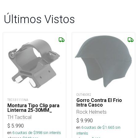
Últimos Vistos
OUT46082
Gorro Contra El Frio
TEC131111NA
Intra Casco
Montura Tipo Clip para
Linterna 25-30MM_
Rock Helmets
TH Tactical
$
9.990
$
5.990
en
6
cuotas de $
1.665
sin
en
6
cuotas de $
998
sin interés
interés