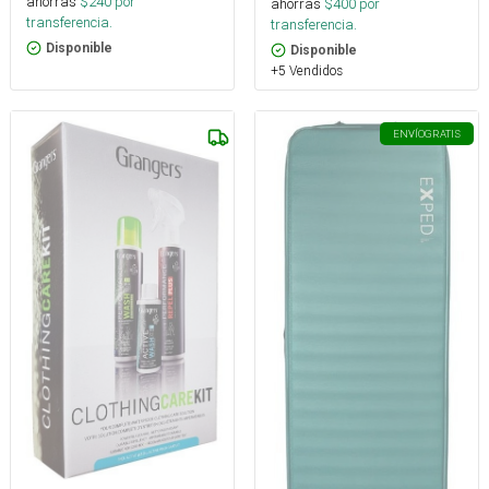
ahorras
$
240
por
ahorras
$
400
por
transferencia.
transferencia.
Disponible
Disponible
+5 Vendidos
ENVÍO
GRATIS