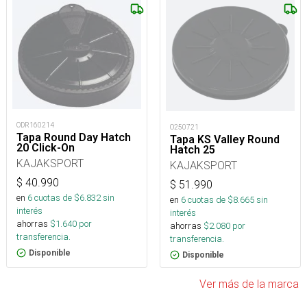
ODR160214
O250721
Tapa Round Day Hatch
Tapa KS Valley Round
20 Click-On
Hatch 25
KAJAKSPORT
KAJAKSPORT
$
40.990
$
51.990
en
6
cuotas de $
6.832
sin
en
6
cuotas de $
8.665
sin
interés
interés
ahorras
$
1.640
por
ahorras
$
2.080
por
transferencia.
transferencia.
Disponible
Disponible
Ver más de la marca