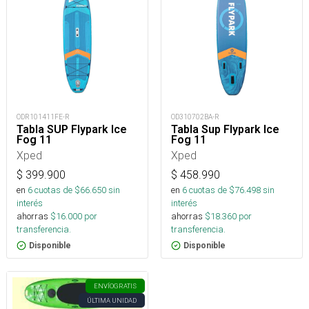
ODR101411FE-R
OD310702BA-R
Tabla SUP Flypark Ice
Tabla Sup Flypark Ice
Fog 11
Fog 11
Xped
Xped
$
399.900
$
458.990
en
6
cuotas de $
66.650
sin
en
6
cuotas de $
76.498
sin
interés
interés
ahorras
$
16.000
por
ahorras
$
18.360
por
transferencia.
transferencia.
Disponible
Disponible
ENVÍO
GRATIS
ÚLTIMA UNIDAD