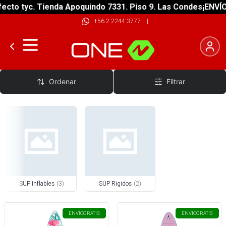
cto tyc. Tienda Apoquindo 7331. Piso 9. Las Condes
¡ENVÍO 
+56 2 2244 3777
|
SUP Boards
Ordenar
Filtrar
SUP Inflables
(
3
)
SUP Rigidos
(
2
)
ENVÍO
GRATIS
ENVÍO
GRATIS