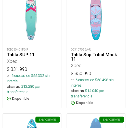
TOD030401FE-R
OD310705BA-R
Tabla SUP 11
Tabla Sup Tribal Mask
11
Xped
Xped
$
331.990
$
350.990
en
6
cuotas de $
55.332
sin
en
6
cuotas de $
58.498
sin
interés
interés
ahorras
$
13.280
por
ahorras
$
14.040
por
transferencia.
transferencia.
Disponible
Disponible
ENVÍO
GRATIS
ENVÍO
GRATIS