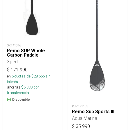
OR141016
Remo SUP Whole
Carbon Paddle
Xped
$
171.990
en
6
cuotas de $
28.665
sin
interés
ahorras
$
6.880
por
transferencia.
Disponible
PUR171103
Remo Sup Sports III
Aqua Marina
$
35.990