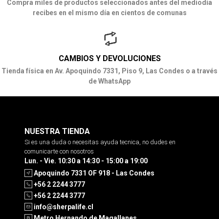
Compra miles de productos seleccionados antes del mediodía
recibes en el mismo día en cientos de comunas
CAMBIOS Y DEVOLUCIONES
Tienda física en Av. Apoquindo 7331, Piso 9, Las Condes o a través
de WhatsApp
NUESTRA TIENDA
Si es una duda o necesitas ayuda tecnica, no dudes en
comunicarte con nosotros
Lun. - Vie. 10:30 a 14:30 - 15:00 a 19:00
Apoquindo 7331 OF 918 - Las Condes
+56 2 2244 3777
+56 2 2244 3777
info@sherpalife.cl
Metro Hernando de Magallanes