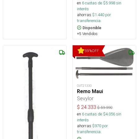
en
6
cuotas de $
5.998
sin
interés
ahorras
$
1.440
por
transferencia.
Disponible
+5 Vendidos
59
%
OFF
OUT21330
Remo Maui
Sevylor
$
24.333
$
59.990
en
6
cuotas de $
4.056
sin
interés
ahorras
$
970
por
transferencia.