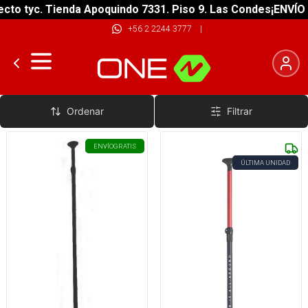
to tyc. Tienda Apoquindo 7331. Piso 9. Las Condes
¡ENVÍO G
+56 2 2244 3777
|
SUP
Ordenar
Filtrar
ENVÍO
GRATIS
ÚLTIMA UNIDAD