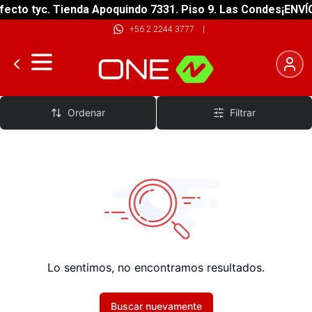
ecto tyc. Tienda Apoquindo 7331. Piso 9. Las Condes
¡ENVÍO
+56 2 2244 3777
|
Tablas Skate
Ordenar
Filtrar
Lo sentimos, no encontramos resultados.
Buscar nuevamente