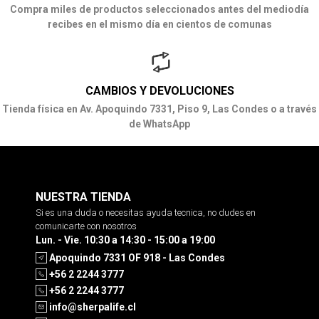
Compra miles de productos seleccionados antes del mediodía
recibes en el mismo día en cientos de comunas
CAMBIOS Y DEVOLUCIONES
Tienda física en Av. Apoquindo 7331, Piso 9, Las Condes o a través
de WhatsApp
NUESTRA TIENDA
Si es una duda o necesitas ayuda tecnica, no dudes en
comunicarte con nosotros
Lun. - Vie. 10:30 a 14:30 - 15:00 a 19:00
Apoquindo 7331 OF 918 - Las Condes
+56 2 2244 3777
+56 2 2244 3777
info@sherpalife.cl