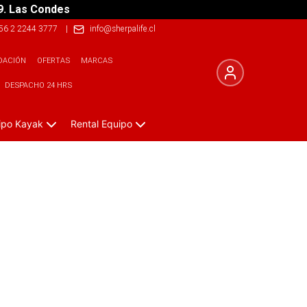
9. Las Condes
56 2 2244 3777
|
info@sherpalife.cl
DACIÓN
OFERTAS
MARCAS
DESPACHO 24 HRS
ipo Kayak
Rental Equipo