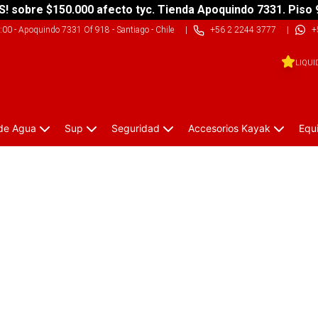
S! sobre $150.000 afecto tyc. Tienda Apoquindo 7331. Piso 
9:00
-
Apoquindo 7331 Of 918 - Santiago - Chile
|
+56 2 2244 3777
|
+
LIQUI
 de Agua
Sup
Seguridad
Accesorios Kayak
Equ