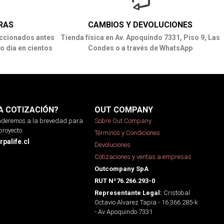
RAS
CAMBIOS Y DEVOLUCIONES
ccionados antes
Tienda física en Av. Apoquindo 7331, Piso 9, Las
o día en cientos
Condes o a través de WhatsApp
A COTIZACIÓN?
OUT COMPANY
onderemos a la brevedad para
Sobre Out Company
proyecto.
Términos y Condiciones
palife.cl
Devoluciones
Cotizaciones y ventas a empresas
Outcompany SpA
RUT Nº76.266.293-0
Cristobal
Representante Legal:
Octavio Alvarez Tapia - 16.366.285-k
- Av Apoquindo 7331