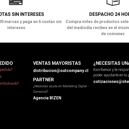
OTAS SIN INTERESES
DESPACHO 24 HO
00 marcas y paga en 6 cuotas sin
Compra miles de productos sele
intereses
del mediodía recibes en el mism
de comunas
EDIDO
VENTAS MAYORISTAS
¿NECESITAS UN
pedido?
Escríbenos y te resp
distribucion@outcompany.cl
poder ayudarte en tu 
s
PARTNER
cotizaciones@sher
eembolsado?
¿Necesitas ayuda en Marketing Digital -
Comercial?
Agencia BIZEN