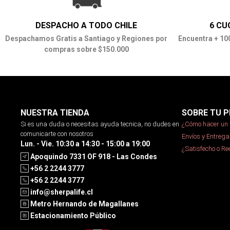
DESPACHO A TODO CHILE
6 CU
Despachamos Gratis a Santiago y Regiones por
Encuentra + 10
compras sobre $150.000
NUESTRA TIENDA
SOBRE TU P
Si es una duda o necesitas ayuda tecnica, no dudes en
¿Cómo hacer un 
comunicarte con nosotros
Envíos y Entrega
Lun. - Vie. 10:30 a 14:30 - 15:00 a 19:00
¿Satisfecho o R
Apoquindo 7331 OF 918 - Las Condes
+56 2 2244 3777
+56 2 2244 3777
info@sherpalife.cl
Metro Hernando de Magallanes
Estacionamiento Público