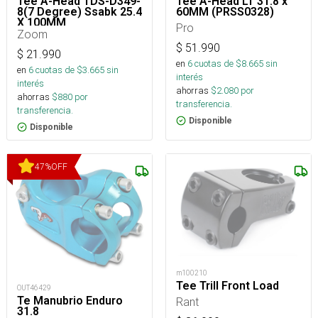
Tee A-Head TDS-D349-
Tee A-Head LT 31.8 x
8(7 Degree) Ssabk 25.4
60MM (PRSS0328)
X 100MM
Pro
Zoom
$
51.990
$
21.990
en
6
cuotas de $
8.665
sin
en
6
cuotas de $
3.665
sin
interés
interés
ahorras
$
2.080
por
ahorras
$
880
por
transferencia.
transferencia.
Disponible
Disponible
47
%
OFF
m100210
Tee Trill Front Load
OUT46429
Te Manubrio Enduro
Rant
31.8