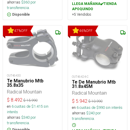
ahorras
$
360
por
LLEGA MAÑANA✔️TIENDA
transferencia.
APOQUINDO
+5 Vendidos
Disponible
47
%
OFF
46
%
OFF
OUT46430
OUT46424-C
Te Manubrio Mtb
Te De Manubrio Mtb
35.8x35
31.8x45M
Radical Mountain
Radical Mountain
$
8.492
$
15.990
$
5.942
$
10.990
en
6
cuotas de $
1.415
sin
en
6
cuotas de $
990
sin interés
interés
ahorras
$
240
por
ahorras
$
340
por
transferencia.
transferencia.
Disponible