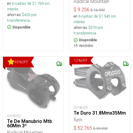
Radical Mountain
en
6
cuotas de $
1.769
sin
interés
$
9.256
$
16.990
ahorras
$
420
por
en
6
cuotas de $
1.543
sin
transferencia.
interés
ahorras
$
370
por
Disponible
transferencia.
Disponible
+5 Vendidos
12
%
OFF
45
%
OFF
OUT46428
Te Duro 31.8Mmx35Mm
OUT46427
funn
Te De Manubrio Mtb
60Mm 3º
$
52.765
$
59.990
Radical Mountain