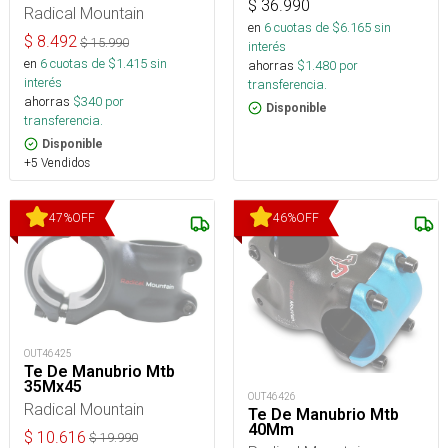
$
36.990
Radical Mountain
en
6
cuotas de $
6.165
sin
$
8.492
$
15.990
interés
en
6
cuotas de $
1.415
sin
ahorras
$
1.480
por
interés
transferencia.
ahorras
$
340
por
Disponible
transferencia.
Disponible
+5 Vendidos
47
%
OFF
46
%
OFF
OUT46425
Te De Manubrio Mtb
35Mx45
OUT46426
Radical Mountain
Te De Manubrio Mtb
40Mm
$
10.616
$
19.990