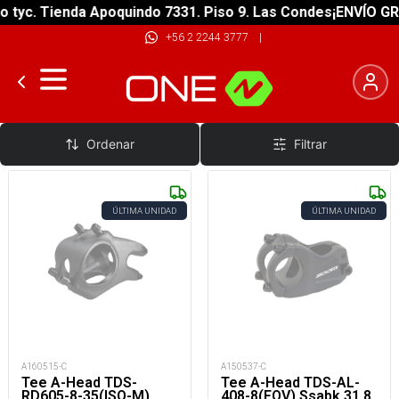
yc. Tienda Apoquindo 7331. Piso 9. Las Condes
¡ENVÍO GRATI
+56 2 2244 3777
|
Tees
Ordenar
Filtrar
ÚLTIMA UNIDAD
ÚLTIMA UNIDAD
A160515-C
A150537-C
Tee A-Head TDS-
Tee A-Head TDS-AL-
RD605-8-35(ISO-M)
408-8(FOV) Ssabk 31.8