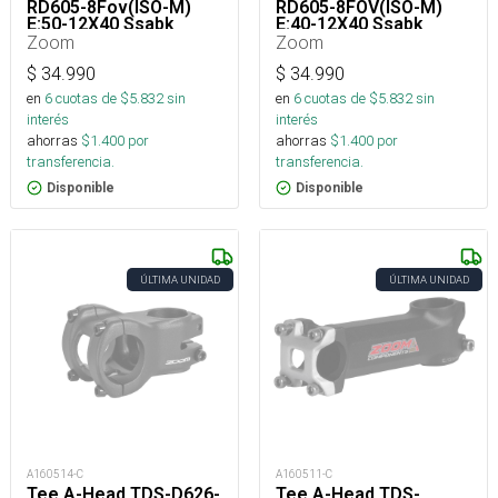
RD605-8Fov(ISO-M)
RD605-8FOV(ISO-M)
E:50-12X40 Ssabk
E:40-12X40 Ssabk
Zoom
Zoom
$
34.990
$
34.990
en
6
cuotas de $
5.832
sin
en
6
cuotas de $
5.832
sin
interés
interés
ahorras
$
1.400
por
ahorras
$
1.400
por
transferencia.
transferencia.
Disponible
Disponible
ÚLTIMA UNIDAD
ÚLTIMA UNIDAD
A160514-C
A160511-C
Tee A-Head TDS-D626-
Tee A-Head TDS-