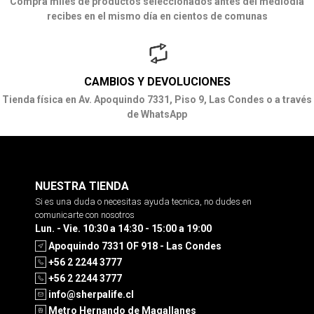
Compra miles de productos seleccionados antes del mediodía
recibes en el mismo día en cientos de comunas
CAMBIOS Y DEVOLUCIONES
Tienda física en Av. Apoquindo 7331, Piso 9, Las Condes o a través
de WhatsApp
NUESTRA TIENDA
Si es una duda o necesitas ayuda tecnica, no dudes en
comunicarte con nosotros
Lun. - Vie. 10:30 a 14:30 - 15:00 a 19:00
Apoquindo 7331 OF 918 - Las Condes
+56 2 2244 3777
+56 2 2244 3777
info@sherpalife.cl
Metro Hernando de Magallanes