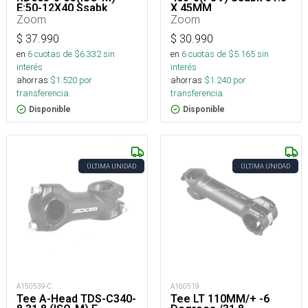
E:50-12X40 Ssabk
X 45MM
Zoom
Zoom
$
37.990
$
30.990
en
6
cuotas de $
6.332
sin
en
6
cuotas de $
5.165
sin
interés
interés
ahorras
$
1.520
por
ahorras
$
1.240
por
transferencia.
transferencia.
Disponible
Disponible
ÚLTIMA UNIDAD
ÚLTIMA UNIDAD
A150539-C
A160519
Tee A-Head TDS-C340-
Tee LT 110MM/+ -6