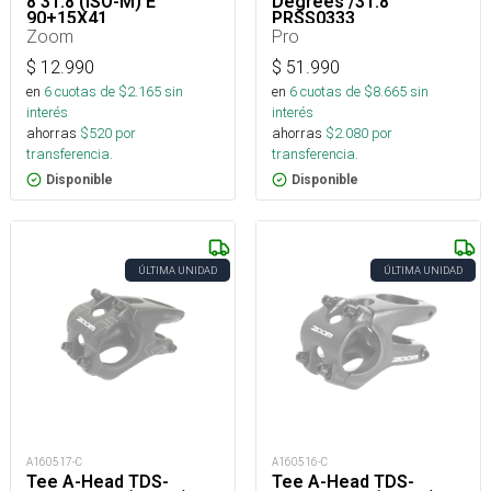
8 31.8 (ISO-M) E
Degrees /31.8
90+15X41
PRSS0333
Zoom
Pro
$
12.990
$
51.990
en
6
cuotas de $
2.165
sin
en
6
cuotas de $
8.665
sin
interés
interés
ahorras
$
520
por
ahorras
$
2.080
por
transferencia.
transferencia.
Disponible
Disponible
ÚLTIMA UNIDAD
ÚLTIMA UNIDAD
A160517-C
A160516-C
Tee A-Head TDS-
Tee A-Head TDS-