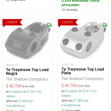
LLEGA MAÑANA✔️TIENDA
APOQUINDO
+5 Vendidos
12
%
OFF
12
%
OFF
OUT23716
OUT23715
Te Treymone Top Load
Te Treymone Top Load
Plata
Negra
The Shadow Conspiracy
The Shadow Conspiracy
$
45.704
$
45.704
$
51.990
$
51.990
en
6
cuotas de $
7.617
sin
en
6
cuotas de $
7.617
sin
interés
interés
ahorras
$
1.830
por
ahorras
$
1.830
por
transferencia.
transferencia.