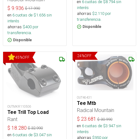
en
6
cuotas de $
8.794
sin
interés
$
9.936
$
17.990
ahorras
$
2.110
por
en
6
cuotas de $
1.656
sin
transferencia.
interés
ahorras
$
400
por
Disponible
transferencia.
Disponible
24
%
OFF
45
%
OFF
OUT46431
Tee Mtb
OUTMKR110506
Radical Mountain
Tee Trill Top Load
Rant
$
23.681
$
30.990
en
6
cuotas de $
3.947
sin
$
18.280
$
32.990
interés
en
6
cuotas de $
3.047
sin
ahorras
$
950
por