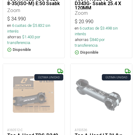
8-35(ISO-M) E:50 Ssabk
D343G- Ssabk 25.4 X
120MM
Zoom
Zoom
$
34.990
$
20.990
en
6
cuotas de $
5.832
sin
en
6
cuotas de $
3.498
sin
interés
interés
ahorras
$
1.400
por
ahorras
$
840
por
transferencia.
transferencia.
Disponible
Disponible
ÚLTIMA UNIDAD
ÚLTIMA UNIDAD
A160512-C
A150536