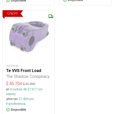
Disponible
Disponible
12
%
OFF
OUT23545
Te VVS Front Load
The Shadow Conspiracy
$
45.704
$
51.990
en
6
cuotas de $
7.617
sin
interés
ahorras
$
1.830
por
transferencia.
Disponible