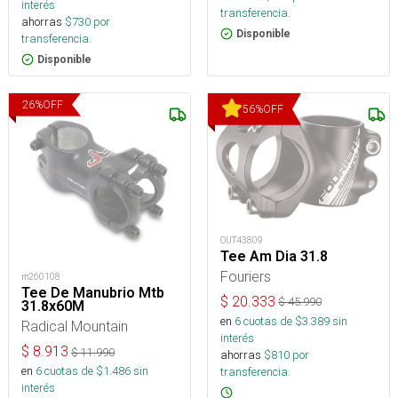
interés
transferencia.
ahorras
$
730
por
Disponible
transferencia.
Disponible
26
%
OFF
56
%
OFF
OUT43809
Tee Am Dia 31.8
Fouriers
m260108
Tee De Manubrio Mtb
$
20.333
$
45.990
31.8x60M
en
6
cuotas de $
3.389
sin
Radical Mountain
interés
$
8.913
$
11.990
ahorras
$
810
por
en
6
cuotas de $
1.486
sin
transferencia.
interés