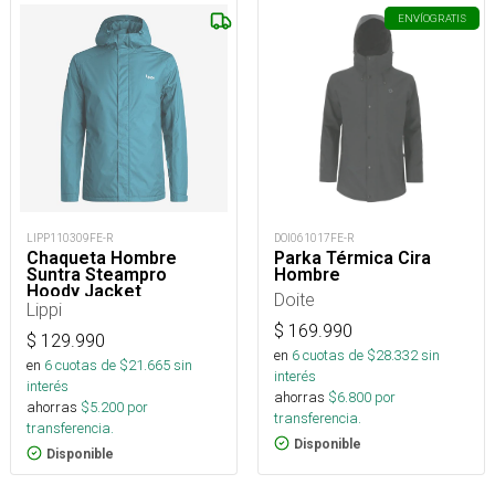
ENVÍO
GRATIS
LIPP110309FE-R
DOI061017FE-R
Chaqueta Hombre
Parka Térmica Cira
Suntra Steampro
Hombre
Hoody Jacket
Doite
Lippi
$
169.990
$
129.990
en
6
cuotas de $
28.332
sin
en
6
cuotas de $
21.665
sin
interés
interés
ahorras
$
6.800
por
ahorras
$
5.200
por
transferencia.
transferencia.
Disponible
Disponible