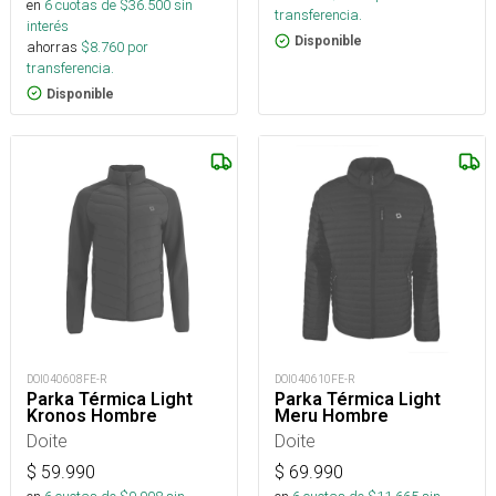
en
6
cuotas de $
36.500
sin
transferencia.
interés
Disponible
ahorras
$
8.760
por
transferencia.
Disponible
DOI040608FE-R
DOI040610FE-R
Parka Térmica Light
Parka Térmica Light
Kronos Hombre
Meru Hombre
Doite
Doite
$
59.990
$
69.990