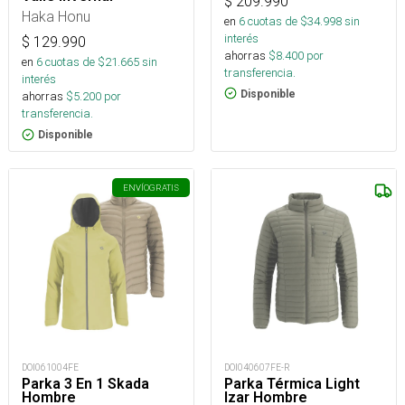
$
209.990
Haka Honu
en
6
cuotas de $
34.998
sin
interés
$
129.990
ahorras
$
8.400
por
en
6
cuotas de $
21.665
sin
transferencia.
interés
Disponible
ahorras
$
5.200
por
transferencia.
Disponible
ENVÍO
GRATIS
DOI061004FE
DOI040607FE-R
Parka 3 En 1 Skada
Parka Térmica Light
Hombre
Izar Hombre