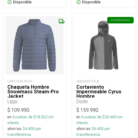
Disponible
Disponible
ENVÍO
GRATIS
LIPP110301FE-R
DOI030601FE-R
Chaqueta Hombre
Cortaviento
Snowmass Steam-Pro
Impermeable Cyrus
Jacket
Hombre
Lippi
Doite
$
109.990
$
159.990
en
6
cuotas de $
18.332
sin
en
6
cuotas de $
26.665
sin
interés
interés
ahorras
$
4.400
por
ahorras
$
6.400
por
transferencia.
transferencia.