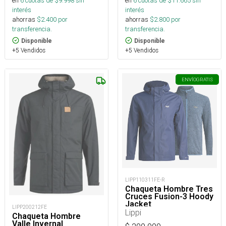
en
6
cuotas de $
9.998
sin
en
6
cuotas de $
11.665
sin
interés
interés
ahorras
$
2.400
por
ahorras
$
2.800
por
transferencia.
transferencia.
Disponible
Disponible
+5 Vendidos
+5 Vendidos
ENVÍO
GRATIS
LIPP110311FE-R
Chaqueta Hombre Tres
Cruces Fusion-3 Hoody
Jacket
LIPP200212FE
Lippi
Chaqueta Hombre
Valle Invernal