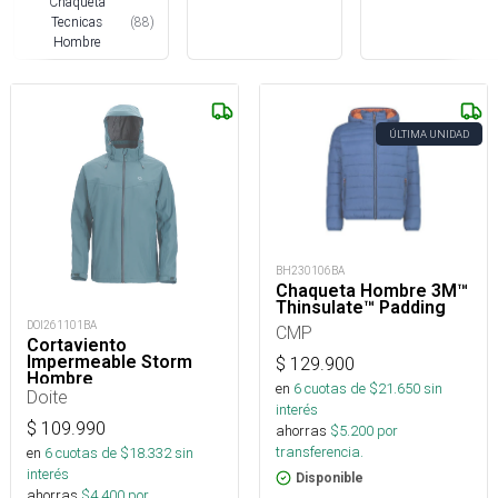
Chaqueta
Tecnicas
(
88
)
Hombre
ÚLTIMA UNIDAD
BH230106BA
Chaqueta Hombre 3M™
Thinsulate™ Padding
DOI261101BA
CMP
Cortaviento
Impermeable Storm
$
129.900
Hombre
en
6
cuotas de $
21.650
sin
Doite
interés
$
109.990
ahorras
$
5.200
por
transferencia.
en
6
cuotas de $
18.332
sin
interés
Disponible
ahorras
$
4.400
por