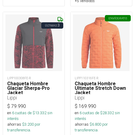
+5 Vendidos
ENVÍO
GRATIS
3
ÚLTIMAS
LIPP100308FE-R
LIPP110316FE-R
Chaqueta Hombre
Chaqueta Hombre
Glaciar Sherpa-Pro
Ultimate Stretch Down
Jacket
Jacket
Lippi
Lippi
$
79.990
$
169.990
en
6
cuotas de $
13.332
sin
en
6
cuotas de $
28.332
sin
interés
interés
ahorras
$
3.200
por
ahorras
$
6.800
por
transferencia.
transferencia.