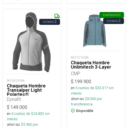
ENVÍO
GRATIS
2
ÚLTIMAS
2
ÚLTIMAS
BH210105BA
Chaqueta Hombre
Unlimitech 3-Layer
CMP
$
199.900
BH180205BA
Chaqueta Hombre
en
6
cuotas de $
33.317
sin
Transalper Light
interés
Polartec®
ahorras
$
8.000
por
Dynafit
transferencia.
$
149.000
Disponible
en
6
cuotas de $
24.833
sin
interés
ahorras
$
5.960
por