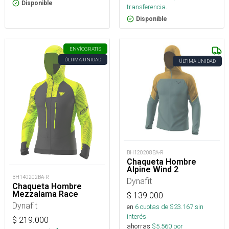
Disponible
transferencia.
Disponible
ENVÍO
GRATIS
ÚLTIMA UNIDAD
ÚLTIMA UNIDAD
BH120208BA-R
Chaqueta Hombre
Alpine Wind 2
BH140202BA-R
Dynafit
Chaqueta Hombre
Mezzalama Race
$
139.000
Dynafit
en
6
cuotas de $
23.167
sin
interés
$
219.000
ahorras
$
5.560
por