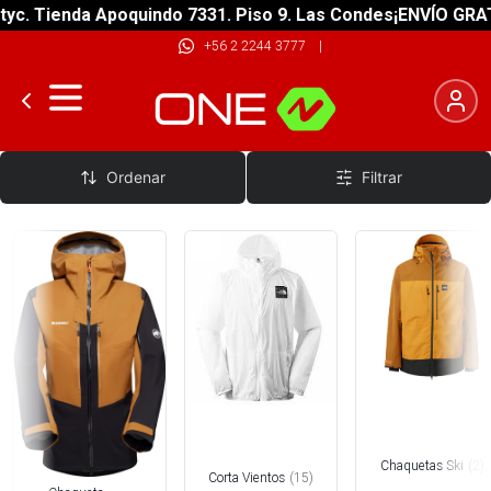
ienda Apoquindo 7331. Piso 9. Las Condes
¡ENVÍO GRATIS! so
+56 2 2244 3777
|
Tercera Capa
Ordenar
Filtrar
Chaquetas Ski
(
2
)
Corta Vientos
(
15
)