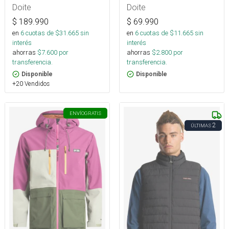
Doite
Doite
$
189.990
$
69.990
en
6
cuotas de $
31.665
sin
en
6
cuotas de $
11.665
sin
interés
interés
ahorras
$
7.600
por
ahorras
$
2.800
por
transferencia.
transferencia.
Disponible
Disponible
+20 Vendidos
ENVÍO
GRATIS
2
ÚLTIMAS