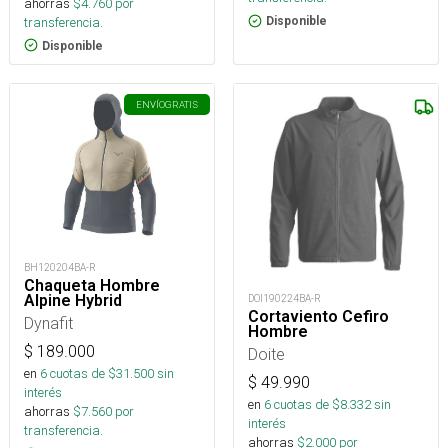
ahorras
$
4.760
por
transferencia.
Disponible
Disponible
ENVÍO
GRATIS
BH120204BA-R
Chaqueta Hombre
Alpine Hybrid
DOI190224BA-R
Cortaviento Cefiro
Dynafit
Hombre
$
189.000
Doite
en
6
cuotas de $
31.500
sin
$
49.990
interés
en
6
cuotas de $
8.332
sin
ahorras
$
7.560
por
interés
transferencia.
ahorras
$
2.000
por