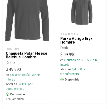
DOI061009FE-R
Parka Abrigo Eryx
Hombre
Doite
DOI021104FE
Chaqueta Polar Fleece
$
99.990
Belenus Hombre
en
6
cuotas de $
16.665
sin
Doite
interés
$
49.990
ahorras
$
4.000
por
transferencia.
en
6
cuotas de $
8.332
sin
interés
Disponible
ahorras
$
2.000
por
transferencia.
Disponible
+60 Vendidos