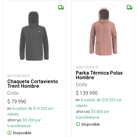
DOI061305FE-R
Parka Térmica Polux
DOI100901BA-R
Hombre
Chaqueta Cortaviento
Doite
Trent Hombre
Doite
$
139.990
en
6
cuotas de $
23.332
sin
$
79.990
interés
en
6
cuotas de $
13.332
sin
ahorras
$
5.600
por
interés
transferencia.
ahorras
$
3.200
por
Disponible
transferencia.
Disponible