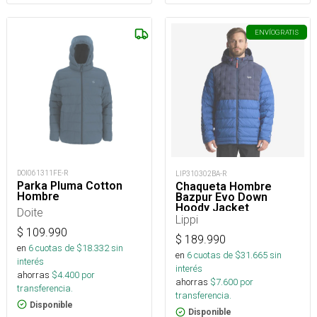
ENVÍO
GRATIS
DOI061311FE-R
LIP310302BA-R
Parka Pluma Cotton
Chaqueta Hombre
Hombre
Bazpur Evo Down
Hoody Jacket
Doite
Lippi
$
109.990
$
189.990
en
6
cuotas de $
18.332
sin
en
6
cuotas de $
31.665
sin
interés
interés
ahorras
$
4.400
por
ahorras
$
7.600
por
transferencia.
transferencia.
Disponible
Disponible