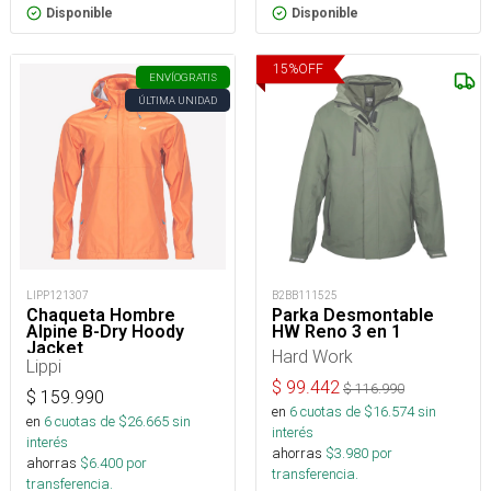
Disponible
Disponible
15
%
OFF
ENVÍO
GRATIS
ÚLTIMA UNIDAD
LIPP121307
B2BB111525
Chaqueta Hombre
Parka Desmontable
Alpine B-Dry Hoody
HW Reno 3 en 1
Jacket
Hard Work
Lippi
$
99.442
$
116.990
$
159.990
en
6
cuotas de $
16.574
sin
en
6
cuotas de $
26.665
sin
interés
interés
ahorras
$
3.980
por
ahorras
$
6.400
por
transferencia.
transferencia.