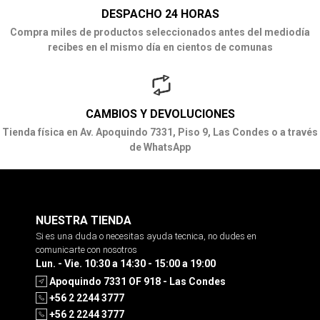
DESPACHO 24 HORAS
Compra miles de productos seleccionados antes del mediodía
recibes en el mismo día en cientos de comunas
CAMBIOS Y DEVOLUCIONES
Tienda física en Av. Apoquindo 7331, Piso 9, Las Condes o a través
de WhatsApp
NUESTRA TIENDA
Si es una duda o necesitas ayuda tecnica, no dudes en
comunicarte con nosotros
Lun. - Vie. 10:30 a 14:30 - 15:00 a 19:00
Apoquindo 7331 OF 918 - Las Condes
+56 2 2244 3777
+56 2 2244 3777