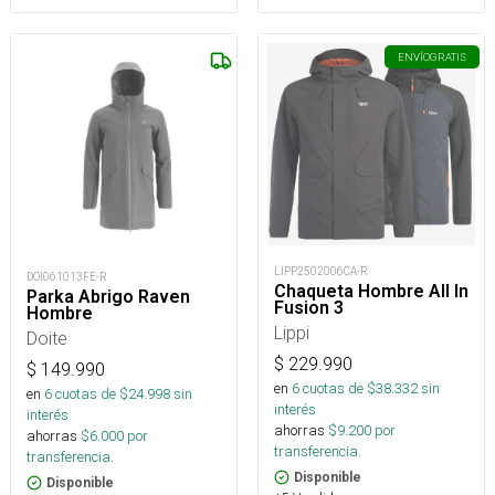
ENVÍO
GRATIS
LIPP2502006CA-R
DOI061013FE-R
Chaqueta Hombre All In
Parka Abrigo Raven
Fusion 3
Hombre
Lippi
Doite
$
229.990
$
149.990
en
6
cuotas de $
38.332
sin
en
6
cuotas de $
24.998
sin
interés
interés
ahorras
$
9.200
por
ahorras
$
6.000
por
transferencia.
transferencia.
Disponible
Disponible