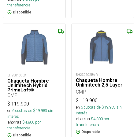
transferencia.
Disponible
BH230102BA-R
BH230103BA
Chaqueta Hombre
Chaqueta Hombre
Unlimitech 2,5 Layer
Unlimitech Hybrid
PrimaLoft®
CMP
CMP
$
119.900
$
119.900
en
6
cuotas de $
19.983
sin
en
6
cuotas de $
19.983
sin
interés
interés
ahorras
$
4.800
por
ahorras
$
4.800
por
transferencia.
transferencia.
Disponible
Disponible