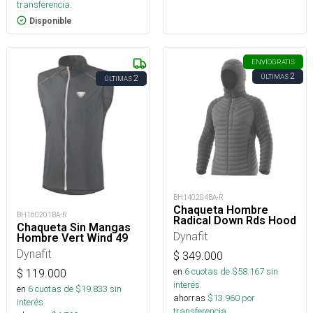
transferencia.
Disponible
ENVÍO
GRATIS
2
ÚLTIMAS
2
ÚLTIMAS
BH140204BA-R
Chaqueta Hombre
BH160201BA-R
Radical Down Rds Hood
Chaqueta Sin Mangas
Dynafit
Hombre Vert Wind 49
Dynafit
$
349.000
en
6
cuotas de $
58.167
sin
$
119.000
interés
en
6
cuotas de $
19.833
sin
ahorras
$
13.960
por
interés
transferencia.