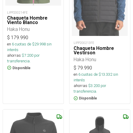
LIPP200214FE
Chaqueta Hombre
Viento Blanco
Haka Honu
$
179.990
LIPP200213FE
en
6
cuotas de $
29.998
sin
Chaqueta Hombre
interés
Vestirson
ahorras
$
7.200
por
Haka Honu
transferencia.
$
79.990
Disponible
en
6
cuotas de $
13.332
sin
interés
ahorras
$
3.200
por
transferencia.
Disponible