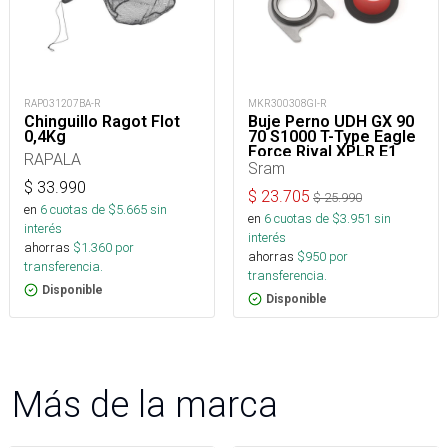
RAP031207BA-R
MKR300308GI-R
Chinguillo Ragot Flot
Buje Perno UDH GX 90
0,4Kg
70 S1000 T-Type Eagle
Force Rival XPLR E1
RAPALA
Sram
$
33.990
$
23.705
$
25.990
en
6
cuotas de $
5.665
sin
en
6
cuotas de $
3.951
sin
interés
interés
ahorras
$
1.360
por
ahorras
$
950
por
transferencia.
transferencia.
Disponible
Disponible
Más de la marca