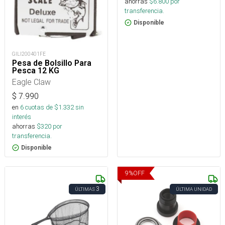
ahorras
$
6.800
por
transferencia.
Disponible
GILI200401FE
Pesa de Bolsillo Para
Pesca 12 KG
Eagle Claw
$
7.990
en
6
cuotas de $
1.332
sin
interés
ahorras
$
320
por
transferencia.
Disponible
9
%
OFF
3
ÚLTIMAS
ÚLTIMA UNIDAD