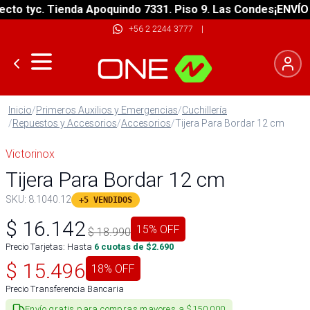
 tyc. Tienda Apoquindo 7331. Piso 9. Las Condes
¡ENVÍO GRA
+56 2 2244 3777
|
Inicio
/
Primeros Auxilios y Emergencias
/
Cuchillería
/
Repuestos y Accesorios
/
Accesorios
/
Tijera Para Bordar 12 cm
Victorinox
Tijera Para Bordar 12 cm
SKU:
8.1040.12
+5 VENDIDOS
$
16.142
15
% OFF
$
18.990
Precio Tarjetas: Hasta
6
cuotas de $
2.690
$
15.496
18
% OFF
Precio Transferencia Bancaria
Envío gratis para compras mayores a $150.000