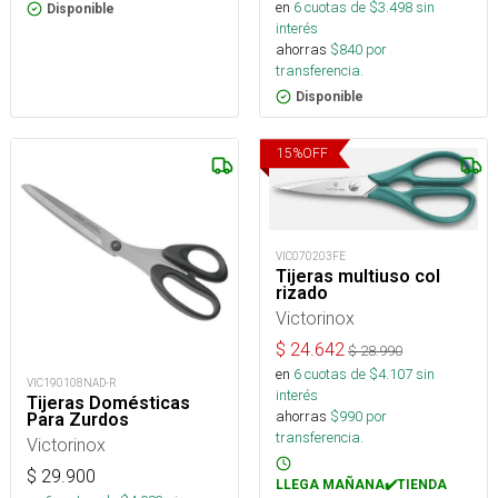
en
6
cuotas de $
3.498
sin
Disponible
interés
ahorras
$
840
por
transferencia.
Disponible
15
%
OFF
VIC070203FE
Tijeras multiuso col
rizado
Victorinox
$
24.642
$
28.990
en
6
cuotas de $
4.107
sin
VIC190108NAD-R
interés
Tijeras Domésticas
ahorras
$
990
por
Para Zurdos
transferencia.
Victorinox
$
29.900
LLEGA MAÑANA✔️TIENDA