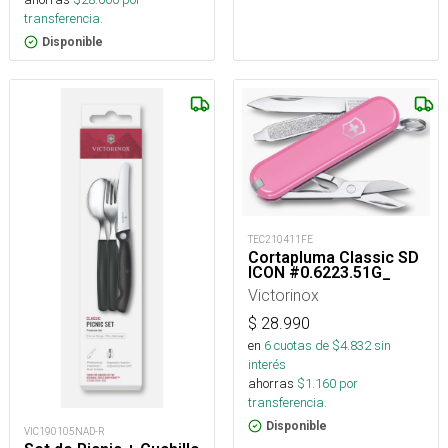
transferencia.
Disponible
TEC210411FE
Cortapluma Classic SD
ICON #0.6223.51G_
Victorinox
$
28.990
en
6
cuotas de $
4.832
sin
interés
ahorras
$
1.160
por
transferencia.
Disponible
VIC190105NAD-R