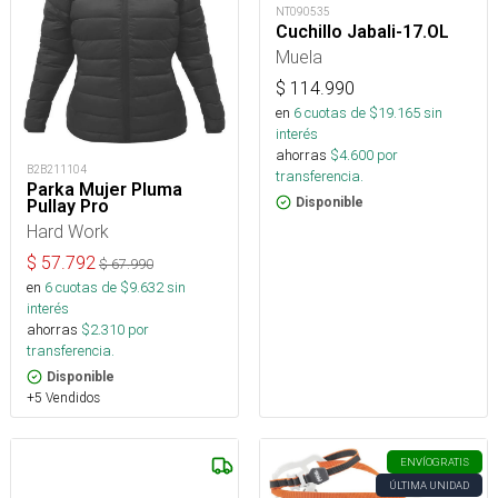
NT090535
Cuchillo Jabali-17.OL
Muela
$
114.990
en
6
cuotas de $
19.165
sin
interés
ahorras
$
4.600
por
B2B211104
transferencia.
Parka Mujer Pluma
Disponible
Pullay Pro
Hard Work
$
57.792
$
67.990
en
6
cuotas de $
9.632
sin
interés
ahorras
$
2.310
por
transferencia.
Disponible
+5 Vendidos
ENVÍO
GRATIS
ÚLTIMA UNIDAD