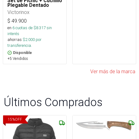
Set de Picnic + Cuchillo
Plegable Dentado
Victorinox
$
49.900
en
6
cuotas de $
8.317
sin
interés
ahorras
$
2.000
por
transferencia.
Disponible
+5 Vendidos
Ver más de la marca
Últimos Comprados
15
%
OFF