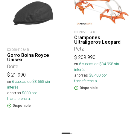
OC060518BA-R
Crampones
Ultraligeros Leopard
Petzl
DOI060410BA-R
Gorro Boina Royce
$
209.990
Unisex
en
6
cuotas de $
34.998
sin
Doite
interés
$
21.990
ahorras
$
8.400
por
transferencia.
en
6
cuotas de $
3.665
sin
interés
Disponible
ahorras
$
880
por
transferencia.
Disponible