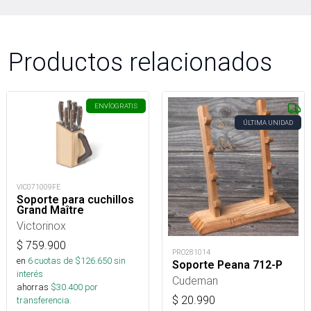
Productos relacionados
ENVÍO
GRATIS
ÚLTIMA UNIDAD
VIC071009FE
Soporte para cuchillos
Grand Maître
Victorinox
$
759.900
PRO281014
en
6
cuotas de $
126.650
sin
Soporte Peana 712-P
interés
Cudeman
ahorras
$
30.400
por
$
20.990
transferencia.