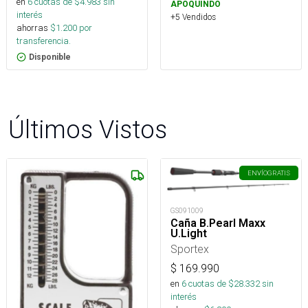
en
6
cuotas de $
4.983
sin
APOQUINDO
interés
+5 Vendidos
ahorras
$
1.200
por
transferencia.
Disponible
Últimos Vistos
ENVÍO
GRATIS
GS091009
Caña B.Pearl Maxx
U.Light
Sportex
$
169.990
en
6
cuotas de $
28.332
sin
interés