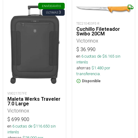
ENVÍO
GRATIS
3
ÚLTIMAS
TEC210403FE-R
Cuchillo Fileteador
Swibo 20CM
Victorinox
$
36.990
en
6
cuotas de $
6.165
sin
interés
ahorras
$
1.480
por
transferencia.
Disponible
VIX021707FE
Maleta Werks Traveler
7.0 Large
Victorinox
$
699.900
en
6
cuotas de $
116.650
sin
interés
ahorras
$
28.000
por