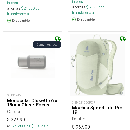
interés
interés
ahorras
$
5.120
por
ahorras
$
24.000
por
transferencia.
transferencia.
Disponible
Disponible
ÚLTIMA UNIDAD
OUT31446
Monocular CloseUp 6 x
CHM021606FE-R
18mm Close-Focus
Mochila Speed Lite Pro
Carson
19
Deuter
$
22.990
en
6
cuotas de $
3.832
sin
$
96.900