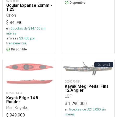
OUT31555
Disponible
Ocular Expanse 20mm -
1.25'
Orion
$
84.990
en
6
cuotas de $
14.165
sin
interés
ahorras
$
3.400
por
transferencia.
Disponible
2
ÚLTIMAS
OD290701BA
Kayak Megi Pedal Fins
12 Angler
OD290714BA
LSF
Kayak Edge 14.5
Rudder
$
1.290.000
Riot Kayaks
en
6
cuotas de $
215.000
sin
interés
$
949.900