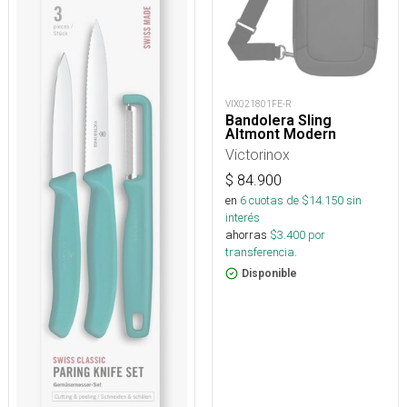
VIX021801FE-R
Bandolera Sling
Altmont Modern
Victorinox
$
84.900
en
6
cuotas de $
14.150
sin
interés
ahorras
$
3.400
por
transferencia.
Disponible