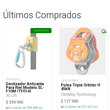
Últimos Comprados
ENVÍO
GRATIS
CHM102922
CM161004BA-R
Deslizador Anticaída
Polea Triple Orbiter H
Para Riel Modelo SL-
45kN
F10M (TF014)
Climbing Technology
3S Lift
$
127.990
$
599.990
en
6
cuotas de $
21.332
sin
en
6
cuotas de $
99.998
sin