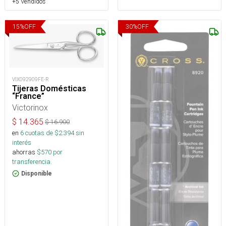
+5 Vendidos
15
%
OFF
30
%
OFF
VIX092909FE-R
Tijeras Domésticas
“France”
Victorinox
$
14.365
$
16.900
en
6
cuotas de $
2.394
sin
interés
ahorras
$
570
por
transferencia.
Disponible