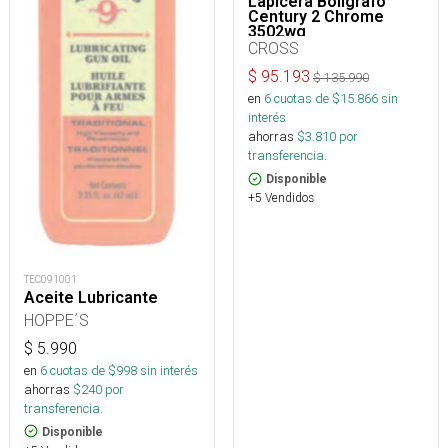
Lapicera Boligrafo
Century 2 Chrome
3502wg
CROSS
$
95.193
$
135.990
en
6
cuotas de $
15.866
sin
interés
ahorras
$
3.810
por
transferencia.
Disponible
+5 Vendidos
TEC091001
Aceite Lubricante
HOPPE´S
$
5.990
en
6
cuotas de $
998
sin interés
ahorras
$
240
por
transferencia.
Disponible