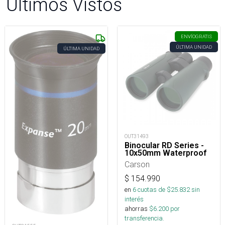
Últimos Vistos
ENVÍO
GRATIS
ÚLTIMA UNIDAD
ÚLTIMA UNIDAD
OUT31493
Binocular RD Series -
10x50mm Waterproof
Carson
$
154.990
en
6
cuotas de $
25.832
sin
interés
ahorras
$
6.200
por
transferencia.