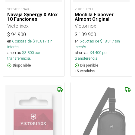
VIC190115NAD-R
VIX011502FE
Navaja Synergy X Alox
Mochila Flapover
10 Funciones
Almont Original
Victorinox
Victorinox
$
94.900
$
109.900
en
6
cuotas de $
15.817
sin
en
6
cuotas de $
18.317
sin
interés
interés
ahorras
$
3.800
por
ahorras
$
4.400
por
transferencia.
transferencia.
Disponible
Disponible
+5 Vendidos