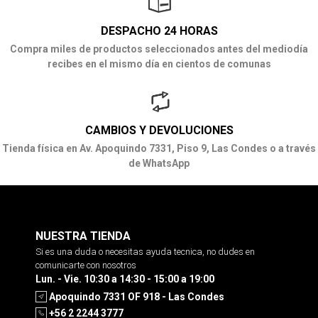
DESPACHO 24 HORAS
Compra miles de productos seleccionados antes del mediodía
recibes en el mismo día en cientos de comunas
CAMBIOS Y DEVOLUCIONES
Tienda física en Av. Apoquindo 7331, Piso 9, Las Condes o a través
de WhatsApp
NUESTRA TIENDA
Si es una duda o necesitas ayuda tecnica, no dudes en
comunicarte con nosotros
Lun. - Vie. 10:30 a 14:30 - 15:00 a 19:00
Apoquindo 7331 OF 918 - Las Condes
+56 2 2244 3777