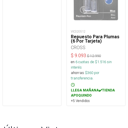
VIC020512
Repuesto Para Plumas
(6 Por Tarjeta)
CROSS
$
9.093
$
12.990
en
6
cuotas de $
1.516
sin
interés
ahorras
$
360
por
transferencia.
LLEGA MAÑANA✔️TIENDA
APOQUINDO
+5 Vendidos