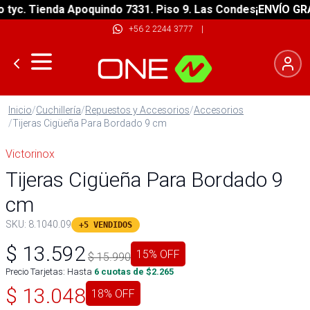
c. Tienda Apoquindo 7331. Piso 9. Las Condes
¡ENVÍO GRATIS
+56 2 2244 3777
|
Inicio
/
Cuchillería
/
Repuestos y Accesorios
/
Accesorios
/
Tijeras Cigüeña Para Bordado 9 cm
Victorinox
Tijeras Cigüeña Para Bordado 9
cm
SKU:
8.1040.09
+5 VENDIDOS
$
13.592
15
% OFF
$
15.990
Precio Tarjetas: Hasta
6
cuotas de $
2.265
$
13.048
18
% OFF