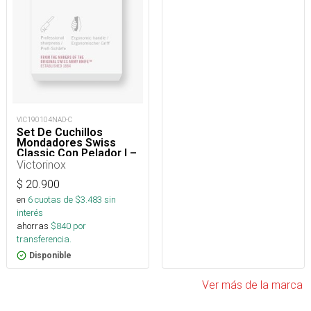
VIC190104NAD-C
Set De Cuchillos
Mondadores Swiss
Classic Con Pelador I –
3 piezas
Victorinox
$
20.900
en
6
cuotas de $
3.483
sin
interés
ahorras
$
840
por
transferencia.
Disponible
Ver más de la marca