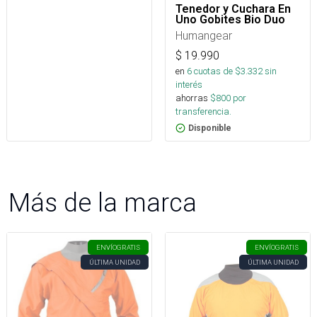
Tenedor y Cuchara En
Uno Gobites Bio Duo
Humangear
$
19.990
en
6
cuotas de $
3.332
sin
interés
ahorras
$
800
por
transferencia.
Disponible
Más de la marca
ENVÍO
GRATIS
ENVÍO
GRATIS
ÚLTIMA UNIDAD
ÚLTIMA UNIDAD