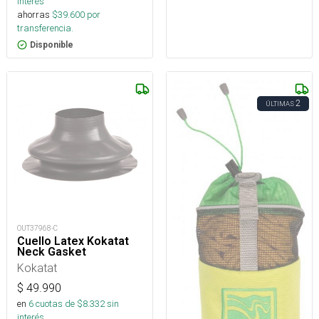
interés
ahorras
$
39.600
por
transferencia.
Disponible
2
ÚLTIMAS
OUT37968-C
Cuello Latex Kokatat
Neck Gasket
Kokatat
$
49.990
en
6
cuotas de $
8.332
sin
interés