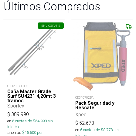
Últimos Comprados
ENVÍO
GRATIS
GILI200411FE
Caña Master Grade
Surf SU4231 4,20mt 3
OD310702BA
tramos
Pack Seguridad y
Sportex
Rescate
$
389.990
Xped
en
6
cuotas de $
64.998
sin
$
52.670
interés
en
6
cuotas de $
8.778
sin
ahorras
$
15.600
por
interés