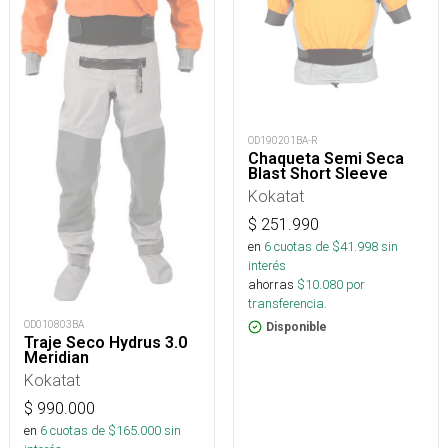
OD190201BA-R
Chaqueta Semi Seca
Blast Short Sleeve
Kokatat
$
251.990
en
6
cuotas de $
41.998
sin
interés
ahorras
$
10.080
por
transferencia.
OD010803BA
Disponible
Traje Seco Hydrus 3.0
Meridian
Kokatat
$
990.000
en
6
cuotas de $
165.000
sin