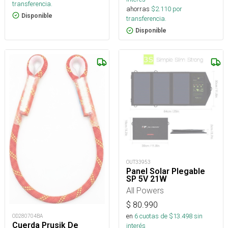
transferencia.
ahorras
$
2.110
por
Disponible
transferencia.
Disponible
OUT33953
Panel Solar Plegable
SP 5V 21W
All Powers
$
80.990
en
6
cuotas de $
13.498
sin
OD280704BA
Cuerda Prusik De
interés