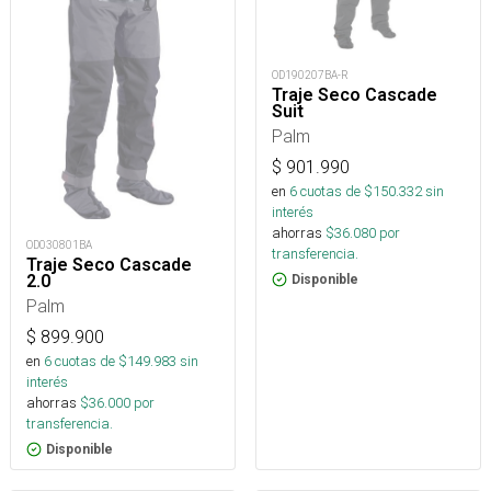
OD190207BA-R
Traje Seco Cascade
Suit
Palm
$
901.990
en
6
cuotas de $
150.332
sin
interés
ahorras
$
36.080
por
OD030801BA
transferencia.
Traje Seco Cascade
2.0
Disponible
Palm
$
899.900
en
6
cuotas de $
149.983
sin
interés
ahorras
$
36.000
por
transferencia.
Disponible