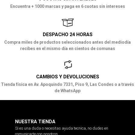
Encuentra + 1000 marcas y paga en 6 cuotas sin intereses
DESPACHO 24 HORAS
Compra miles de productos seleccionados antes del mediodía
recibes en el mismo día en cientos de comunas
CAMBIOS Y DEVOLUCIONES
Tienda física en Av. Apoquindo 7331, Piso 9, Las Condes o a través
de WhatsApp
NUESTRA TIENDA
Si es una duda o necesitas ayuda tecnica, no dudes en
comunicarte con nosotros