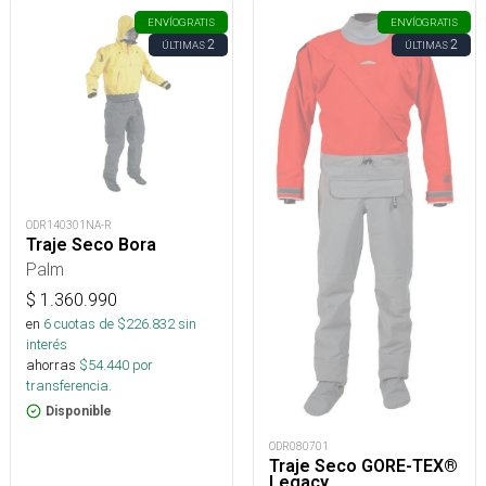
ENVÍO
GRATIS
ENVÍO
GRATIS
2
2
ÚLTIMAS
ÚLTIMAS
ODR140301NA-R
Traje Seco Bora
Palm
$
1.360.990
en
6
cuotas de $
226.832
sin
interés
ahorras
$
54.440
por
transferencia.
Disponible
ODR080701
Traje Seco GORE-TEX®
Legacy