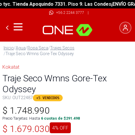
. Tienda Apoquindo 7331. Piso 9. Las Condes
¡ENVÍO GRATIS!
+56 2 2244 3777
|
Inicio
/
Agua
/
Ropa Seca
/
Trajes Secos
/
Traje Seco Wmns Gore-Tex Odyssey
Kokatat
Traje Seco Wmns Gore-Tex
Odyssey
SKU:
OUT22487
+5 VENDIDOS
$
1.748.990
Precio Tarjetas: Hasta
6
cuotas de $
291.498
$
1.679.030
4
% OFF