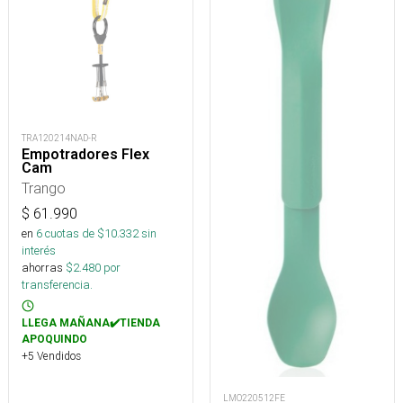
TRA120214NAD-R
Empotradores Flex
Cam
Trango
$
61.990
en
6
cuotas de $
10.332
sin
interés
ahorras
$
2.480
por
transferencia.
LLEGA MAÑANA✔️TIENDA
APOQUINDO
+5 Vendidos
LMO220512FE