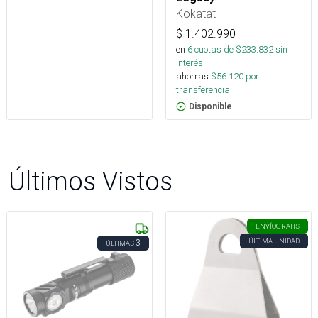
Kokatat
$
1.402.990
en
6
cuotas de $
233.832
sin
interés
ahorras
$
56.120
por
transferencia.
Disponible
Últimos Vistos
ENVÍO
GRATIS
ÚLTIMA UNIDAD
3
ÚLTIMAS