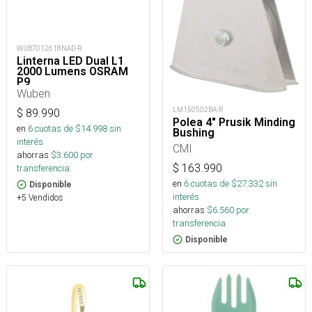
WUB7012618NAD-R
Linterna LED Dual L1
2000 Lumens OSRAM
P9
Wuben
LM150502BA-R
$
89.990
Polea 4" Prusik Minding
en
6
cuotas de $
14.998
sin
Bushing
interés
CMI
ahorras
$
3.600
por
$
163.990
transferencia.
en
6
cuotas de $
27.332
sin
Disponible
interés
+5 Vendidos
ahorras
$
6.560
por
transferencia.
Disponible