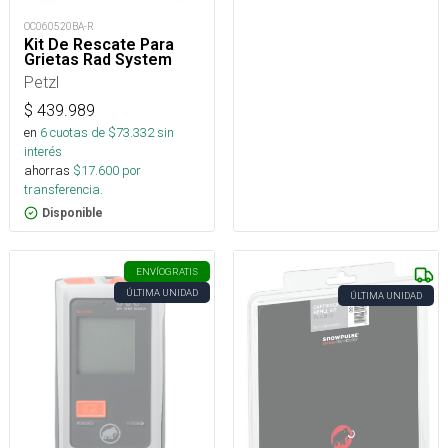
OC060520BA-R
Kit De Rescate Para
Grietas Rad System
Petzl
$
439.989
en
6
cuotas de $
73.332
sin
interés
ahorras
$
17.600
por
transferencia.
Disponible
ENVÍO
GRATIS
ÚLTIMA UNIDAD
ÚLTIMA UNIDAD