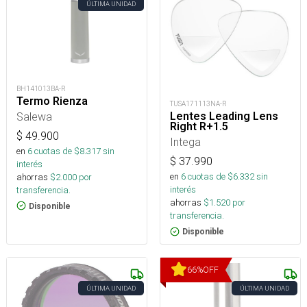
ÚLTIMA UNIDAD
BH141013BA-R
Termo Rienza
TUSA171113NA-R
Salewa
Lentes Leading Lens
Right R+1.5
$
49.900
Intega
en
6
cuotas de $
8.317
sin
$
37.990
interés
en
6
cuotas de $
6.332
sin
ahorras
$
2.000
por
interés
transferencia.
ahorras
$
1.520
por
Disponible
transferencia.
Disponible
66
%
OFF
ÚLTIMA UNIDAD
ÚLTIMA UNIDAD