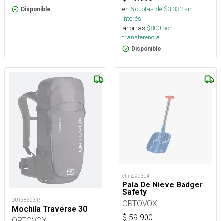
en
6
cuotas de $
3.332
sin
Disponible
interés
ahorras
$
800
por
transferencia.
Disponible
chm290304
Pala De Nieve Badger
Safety
OUT38323-R
ORTOVOX
Mochila Traverse 30
$
59.900
ORTOVOX