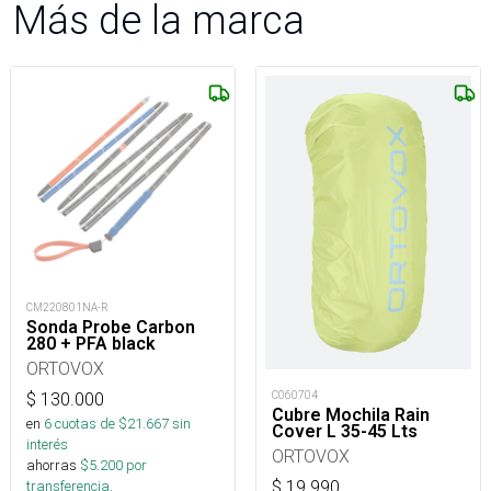
Más de la marca
CM220801NA-R
Sonda Probe Carbon
280 + PFA black
ORTOVOX
C060704
$
130.000
Cubre Mochila Rain
en
6
cuotas de $
21.667
sin
Cover L 35-45 Lts
interés
ORTOVOX
ahorras
$
5.200
por
$
19.990
transferencia.