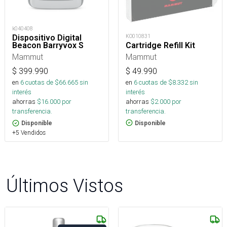
k040408
KO010831
Dispositivo Digital
Cartridge Refill Kit
Beacon Barryvox S
Mammut
Mammut
$
49.990
$
399.990
en
6
cuotas de $
8.332
sin
en
6
cuotas de $
66.665
sin
interés
interés
ahorras
$
2.000
por
ahorras
$
16.000
por
transferencia.
transferencia.
Disponible
Disponible
+5 Vendidos
Últimos Vistos