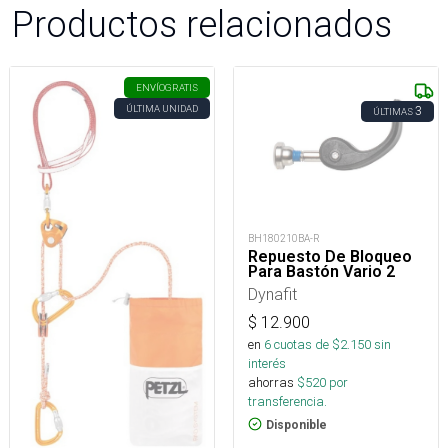
Productos relacionados
ENVÍO
GRATIS
ÚLTIMA UNIDAD
3
ÚLTIMAS
BH180210BA-R
Repuesto De Bloqueo
Para Bastón Vario 2
Dynafit
$
12.900
en
6
cuotas de $
2.150
sin
interés
ahorras
$
520
por
transferencia.
Disponible