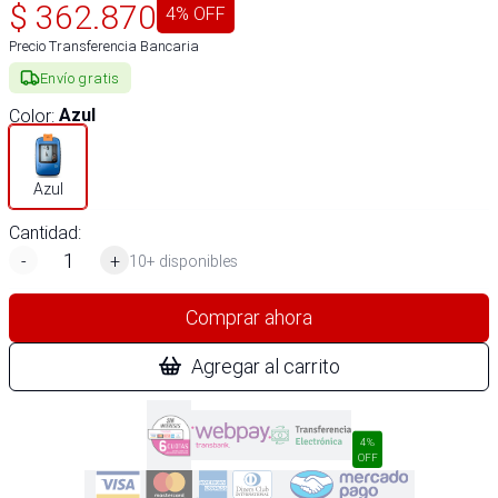
$
362.870
4
% OFF
Precio Transferencia Bancaria
Envío gratis
Color
:
Azul
Azul
Cantidad:
-
+
10+ disponibles
Comprar ahora
Agregar al carrito
4%
OFF