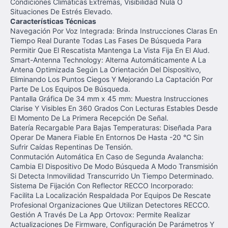
Condiciones Climáticas Extremas, Visibilidad Nula O
Situaciones De Estrés Elevado.
Características Técnicas
Navegación Por Voz Integrada: Brinda Instrucciones Claras En
Tiempo Real Durante Todas Las Fases De Búsqueda Para
Permitir Que El Rescatista Mantenga La Vista Fija En El Alud.
Smart-Antenna Technology: Alterna Automáticamente A La
Antena Optimizada Según La Orientación Del Dispositivo,
Eliminando Los Puntos Ciegos Y Mejorando La Captación Por
Parte De Los Equipos De Búsqueda.
Pantalla Gráfica De 34 mm x 45 mm: Muestra Instrucciones
Clarise Y Visibles En 360 Grados Con Lecturas Estables Desde
El Momento De La Primera Recepción De Señal.
Batería Recargable Para Bajas Temperaturas: Diseñada Para
Operar De Manera Fiable En Entornos De Hasta -20 °C Sin
Sufrir Caídas Repentinas De Tensión.
Conmutación Automática En Caso de Segunda Avalancha:
Cambia El Dispositivo De Modo Búsqueda A Modo Transmisión
Si Detecta Inmovilidad Transcurrido Un Tiempo Determinado.
Sistema De Fijación Con Reflector RECCO Incorporado:
Facilita La Localización Respaldada Por Equipos De Rescate
Profesional Organizaciones Que Utilizan Detectores RECCO.
Gestión A Través De La App Ortovox: Permite Realizar
Actualizaciones De Firmware, Configuración De Parámetros Y