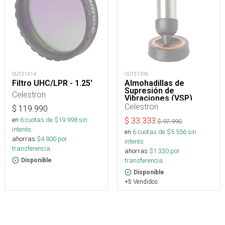
OUT31414
OUT31396
Filtro UHC/LPR - 1.25'
Almohadillas de
Supresión de
Celestron
Vibraciones (VSP)
Celestron
$
119.990
en
6
cuotas de $
19.998
sin
$
33.333
$
97.990
interés
en
6
cuotas de $
5.556
sin
ahorras
$
4.800
por
interés
transferencia.
ahorras
$
1.330
por
transferencia.
Disponible
Disponible
+5 Vendidos