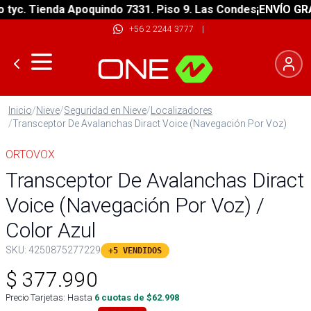
c. Tienda Apoquindo 7331. Piso 9. Las Condes
¡ENVÍO GRATIS
+56 2 2244 3777
|
Inicio
/
Nieve
/
Seguridad en Nieve
/
Localizadores
/
Transceptor De Avalanchas Diract Voice (Navegación Por Voz)
ORTOVOX
Transceptor De Avalanchas Diract
Voice (Navegación Por Voz) /
Color Azul
SKU:
4250875277229
+5 VENDIDOS
$
377.990
Precio Tarjetas: Hasta
6
cuotas de $
62.998