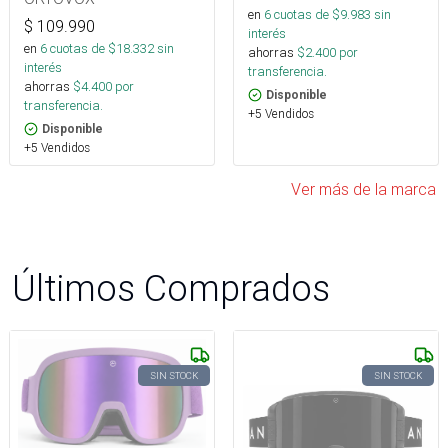
en
6
cuotas de $
9.983
sin
$
109.990
interés
en
6
cuotas de $
18.332
sin
ahorras
$
2.400
por
interés
transferencia.
ahorras
$
4.400
por
Disponible
transferencia.
+5 Vendidos
Disponible
+5 Vendidos
Ver más de la marca
Últimos Comprados
SIN STOCK
SIN STOCK