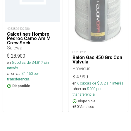
4053866402286
Calcetines Hombre
Pedroc Camo Am M
Crew Sock
Salewa
GS231206
$
28.900
Balón Gas 450 Grs Con
Válvula
en
6
cuotas de $
4.817
sin
Providus
interés
ahorras
$
1.160
por
$
4.990
transferencia.
en
6
cuotas de $
832
sin interés
Disponible
ahorras
$
200
por
transferencia.
Disponible
+80 Vendidos