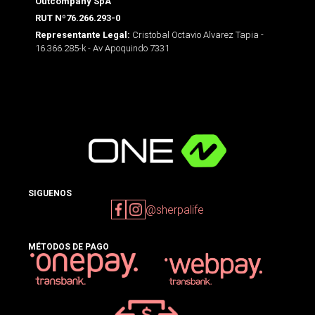
Outcompany SpA
RUT Nº76.266.293-0
Cristobal Octavio Alvarez Tapia -
Representante Legal:
16.366.285-k - Av Apoquindo 7331
SIGUENOS
@sherpalife
MÉTODOS DE PAGO