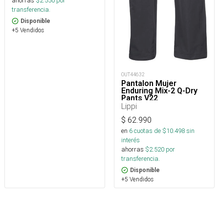
ahorras
$
2.550
por
transferencia.
Disponible
+5 Vendidos
OUT44632
Pantalon Mujer
Enduring Mix-2 Q-Dry
Pants V22
Lippi
$
62.990
en
6
cuotas de $
10.498
sin
interés
ahorras
$
2.520
por
transferencia.
Disponible
+5 Vendidos