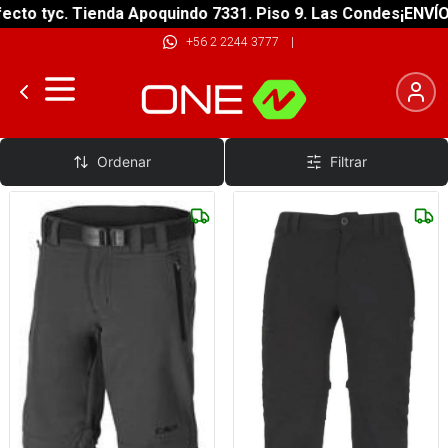
cto tyc. Tienda Apoquindo 7331. Piso 9. Las Condes
¡ENVÍO 
+56 2 2244 3777
|
Trekking Mujer Desmontable
Ordenar
Filtrar