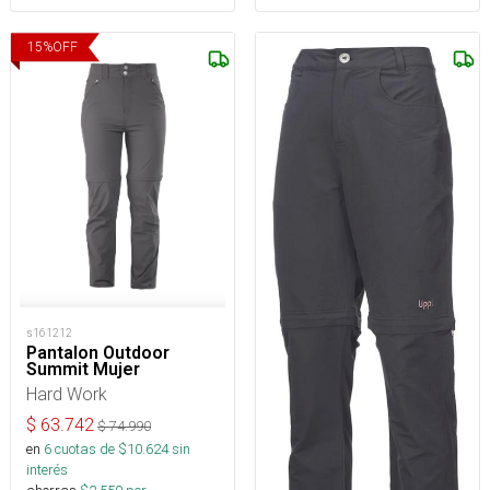
15
%
OFF
s161212
Pantalon Outdoor
Summit Mujer
Hard Work
$
63.742
$
74.990
en
6
cuotas de $
10.624
sin
interés