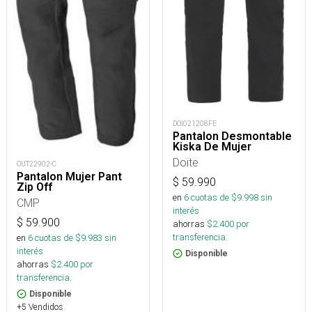
DOI021208FE
Pantalon Desmontable
Kiska De Mujer
Doite
OUT22902-C
Pantalon Mujer Pant
$
59.990
Zip Off
en
6
cuotas de $
9.998
sin
CMP
interés
$
59.900
ahorras
$
2.400
por
transferencia.
en
6
cuotas de $
9.983
sin
interés
Disponible
ahorras
$
2.400
por
transferencia.
Disponible
+5 Vendidos