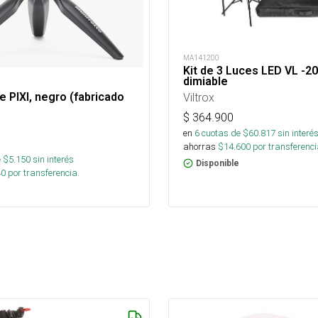
MA141200
Kit de 3 Luces LED VL -20
dimiable
de PIXI, negro (fabricado
Viltrox
$
364.900
en
6
cuotas de $
60.817
sin interé
ahorras
$
14.600
por transferenci
 $
5.150
sin interés
Disponible
40
por transferencia.