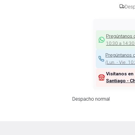
Desp
Pregúntanos 
10:30 a 14:30
Pregúntanos d
(
Lun. - Vie. 10
Visítanos en
Santiago - Ch
Despacho normal