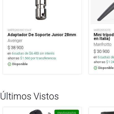
MATRI2603001CA-R
MAT020532FE
Adaptador De Soporte Junior 28mm
Mini trípo
en Italia)
Avenger
Manfrotto
$
38.900
$
30.900
en
6
cuotas de $
6.483
sin interés
en
6
cuotas de
ahorras
$
1.560
por transferencia.
ahorras
$
1.2
Disponible
Disponible
Últimos Vistos
ENVÍO
GRATIS