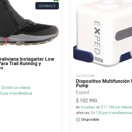
3
ÚLTIMAS
traliviana Instagaiter Low
ara Trail Running y
mo
LM190502BA
Dispositivo Multifunción
Pump
 $
9.665
sin interés
Exped
20
por transferencia.
$
102.990
en
6
cuotas de $
17.165
sin interé
ahorras
$
4.120
por transferencia
Disponible