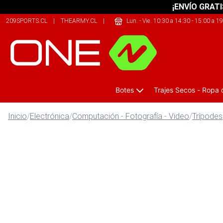
¡ENVÍO GRATI
209SPORTS.CL
|
THEARMY.CL
|
JUSTBIKE.CL
Lun. - Vie. 10:30 a 14:30 - 15:00 a 1
Botes
Trajes Secos - Ropa
Inicio
/
Electrónica
/
Computación - Fotografía - Video
/
Trípodes