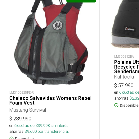
LM300512BA
Polaina Ul
Recycled P
Senderis
Kahtoola
$
57.990
en
6
cuotas de
LMO190525FE-R
Chaleco Salvavidas Womens Rebel
ahorras
$
2.3
Foam Vest
Disponible
Mustang Survival
$
239.990
en
6
cuotas de $
39.998
sin interés
ahorras
$
9.600
por transferencia.
Disponible