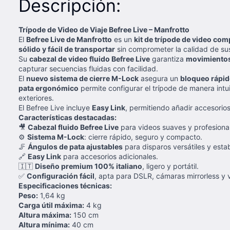
Descripción:
Trípode de Video de Viaje Befree Live – Manfrotto
El
Befree Live de Manfrotto
es un
kit de trípode de video comp
sólido y fácil de transportar
sin comprometer la calidad de su
Su
cabezal de video fluido Befree Live
garantiza
movimientos
capturar secuencias fluidas con facilidad.
El
nuevo sistema de cierre M-Lock
asegura un
bloqueo rápid
pata ergonómico
permite configurar el trípode de manera intu
exteriores.
El Befree Live incluye
Easy Link
, permitiendo añadir accesorios
Características destacadas:
🎥
Cabezal fluido Befree Live
para videos suaves y profesiona
⚙️
Sistema M-Lock
: cierre rápido, seguro y compacto.
🦵
Ángulos de pata ajustables
para disparos versátiles y estab
🔗
Easy Link
para accesorios adicionales.
🇮🇹
Diseño premium 100% italiano
, ligero y portátil.
✅
Configuración fácil
, apta para DSLR, cámaras mirrorless 
Especificaciones técnicas:
Peso:
1,64 kg
Carga útil máxima:
4 kg
Altura máxima:
150 cm
Altura mínima:
40 cm