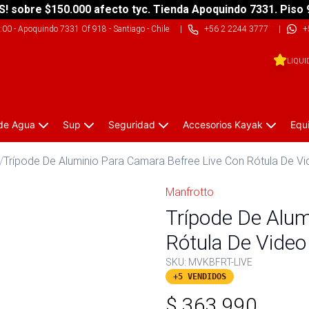
S! sobre $150.000 afecto tyc. Tienda Apoquindo 7331. Piso 
9:00
-
Apoquindo 7331 Of 918 - Santiago - Chile
|
+56 2 2244 3777
|
+
LIQUI
 de Agua
Sup
Seguridad
Accesorios Kayak
Equ
/
Trípode De Aluminio Para Camara Befree Live Con Rótula De V
Manfrotto
Trípode De Alum
Rótula De Video
SKU:
MVKBFRT-LIVE
+5 VENDIDOS
$
363.990