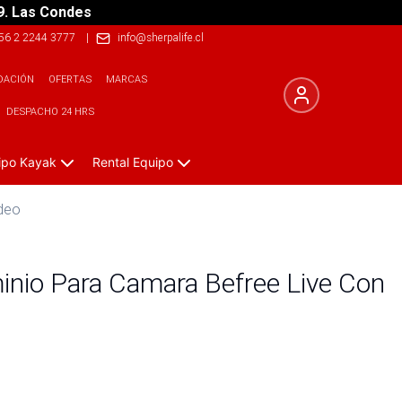
9. Las Condes
56 2 2244 3777
|
info@sherpalife.cl
DACIÓN
OFERTAS
MARCAS
DESPACHO 24 HRS
ipo Kayak
Rental Equipo
ideo
inio Para Camara Befree Live Con