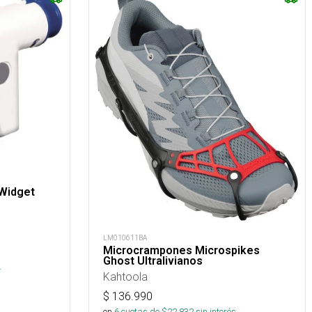
 Widget
LM010611BA
Microcrampones Microspikes
s
Ghost Ultralivianos
.
Kahtoola
$
136.990
en
6
cuotas de $
22.832
sin interés