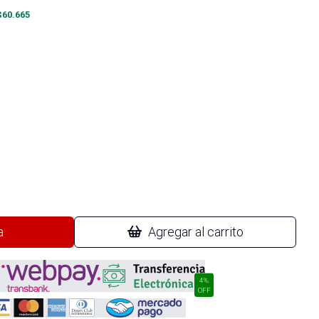
$
60.665
a
Agregar al carrito
4%
OFF