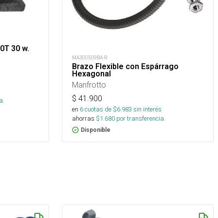
0T 30 w.
MA300509BA-R
Brazo Flexible con Espárrago
Hexagonal
Manfrotto
s
$
41.900
a.
en
6
cuotas de $
6.983
sin interés
ahorras
$
1.680
por transferencia.
Disponible