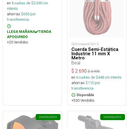
en
6
cuotas de $
2.690
sin
interés
ahorras
$
650
por
transferencia.
LLEGA MAÑANA✔️TIENDA
APOQUINDO
+20 Vendidos
OUTchimon091531-C
Cuerda Semi-Estática
Industrie 11 mm X
Metro
Beal
$
2.690
$
3.990
en
6
cuotas de $
448
sin interés
ahorras
$
110
por
transferencia.
Disponible
+530 Vendidos
ENVÍO
GRATIS
ENVÍO
GRATIS