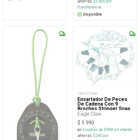
ahorras
$
3.800
por
transferencia.
Disponible
LM070702BA
Ensartador De Peces
De Cadena Con 9
Broches Stringer Snap
Eagle Claw
$
5.990
en
6
cuotas de $
998
sin interés
ahorras
$
240
por