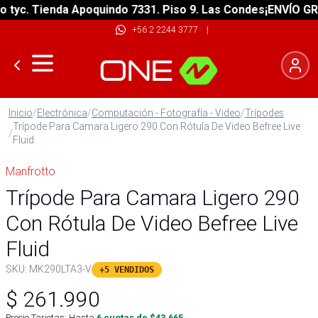
c. Tienda Apoquindo 7331. Piso 9. Las Condes
¡ENVÍO GRATIS
+56 2 2244 3777
|
Inicio
/
Electrónica
/
Computación - Fotografía - Video
/
Trípodes
Trípode Para Camara Ligero 290 Con Rótula De Video Befree Live
/
Fluid
Manfrotto
Trípode Para Camara Ligero 290
Con Rótula De Video Befree Live
Fluid
SKU:
MK290LTA3-V
+5 VENDIDOS
$
261.990
Precio Tarjetas: Hasta
6
cuotas de $
43.665