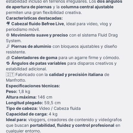
estabilidad incluso en terrenos irregulares. Los
dos ángulos
de apertura de piernas
y la
columna central ajustable
permiten una gran flexibilidad creativa.
Características destacadas:
🎥
Cabezal fluido Befree Live
, ideal para video, vlog y
periodismo móvil.
⚙️
Movimiento suave y preciso
con el sistema Fluid Drag
System.
🦵
Piernas de aluminio
con bloqueos ajustables y diseño
resistente.
🧊
Calentadores de goma
para un agarre firme y cómodo.
🔁
Ángulos de patas variables
para disparos creativos y
estabilidad adicional.
🇮🇹 Fabricado con la
calidad y precisión italiana
de
Manfrotto.
Especificaciones técnicas:
Peso:
1,8 kg
Altura máxima:
146 cm
Longitud plegado:
59,5 cm
Tipo de cabeza:
Video / Cabeza fluida
Capacidad de carga:
4 kg
Ideal para:
vloggers, creadores de contenido y videógrafos
que buscan
portabilidad, fluidez y control profesional
en
cualquier entorno.