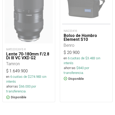
NAI220416
Bolso de Hombro
Element S10
Benro
MAT020526FE-R
$
20.900
Lente 70-180mm F/2.8
Di III VC VXD G2
en
6
cuotas de $
3.483
sin
interés
Tamron
ahorras
$
840
por
$
1.649.900
transferencia.
en
6
cuotas de $
274.983
sin
Disponible
interés
ahorras
$
66.000
por
transferencia.
Disponible