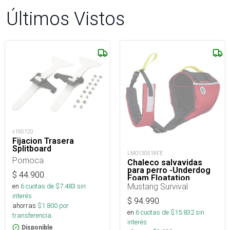
Últimos Vistos
v190120
Fijacion Trasera
Splitboard
LMO130518FE
Pomoca
Chaleco salvavidas
para perro -Underdog
$
44.900
Foam Floatation
Mustang Survival
en
6
cuotas de $
7.483
sin
interés
$
94.990
ahorras
$
1.800
por
en
6
cuotas de $
15.832
sin
transferencia.
interés
Disponible