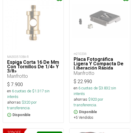
m210206
MA300510BA-R
Placa Fotográfica
Espiga Corta 16 De Mm
Ligera Y Compacta De
Con Tornillos De 1/4» Y
Liberación Rápida
3/8»
Manfrotto
Manfrotto
$
22.990
$
7.900
en
6
cuotas de $
3.832
sin
en
6
cuotas de $
1.317
sin
interés
interés
ahorras
$
920
por
ahorras
$
320
por
transferencia.
transferencia.
Disponible
Disponible
+5 Vendidos
30
%
OFF