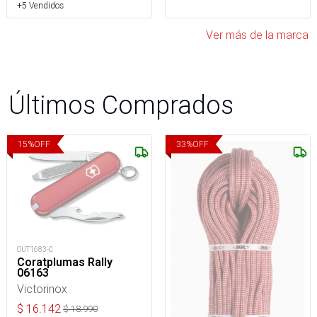
+5 Vendidos
Ver más de la marca
Últimos Comprados
15
%
OFF
33
%
OFF
OUT1683-C
Coratplumas Rally
06163
Victorinox
$
16.142
$
18.990