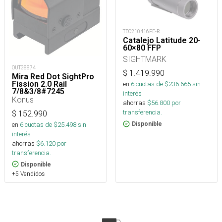
TEC210416FE-R
Catalejo Latitude 20-
60×80 FFP
SIGHTMARK
OUT38874
$
1.419.990
Mira Red Dot SightPro
Fission 2.0 Rail
en
6
cuotas de $
236.665
sin
7/8&3/8#7245
interés
Konus
ahorras
$
56.800
por
transferencia.
$
152.990
en
6
cuotas de $
25.498
sin
Disponible
interés
ahorras
$
6.120
por
transferencia.
Disponible
+5 Vendidos