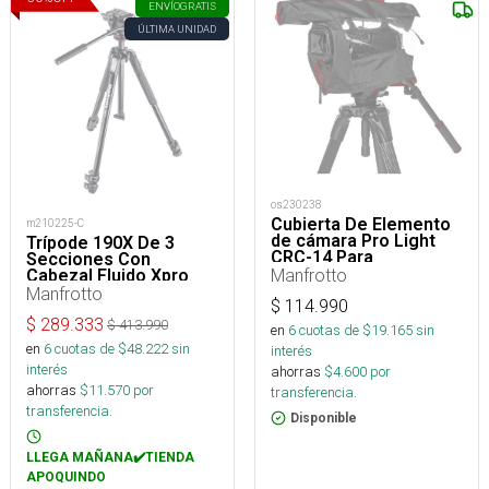
ENVÍO
GRATIS
ÚLTIMA UNIDAD
os230238
Cubierta De Elemento
m210225-C
de cámara Pro Light
Trípode 190X De 3
CRC-14 Para
Secciones Con
XF105,PXW-X70
Manfrotto
Cabezal Fluido Xpro
Manfrotto
$
114.990
$
289.333
$
413.990
en
6
cuotas de $
19.165
sin
en
6
cuotas de $
48.222
sin
interés
interés
ahorras
$
4.600
por
ahorras
$
11.570
por
transferencia.
transferencia.
Disponible
LLEGA MAÑANA✔️TIENDA
APOQUINDO