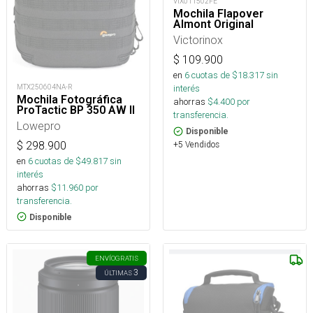
VIX011502FE
Mochila Flapover
Almont Original
Victorinox
$
109.900
en
6
cuotas de $
18.317
sin
MTX250604NA-R
interés
Mochila Fotográfica
ahorras
$
4.400
por
ProTactic BP 350 AW II
transferencia.
Lowepro
Disponible
$
298.900
+5 Vendidos
en
6
cuotas de $
49.817
sin
interés
ahorras
$
11.960
por
transferencia.
Disponible
ENVÍO
GRATIS
3
ÚLTIMAS