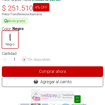
$
251.510
4
% OFF
Precio Transferencia Bancaria
Envío gratis
Color
:
Negro
Negro
Cantidad:
-
+
10+ disponibles
Comprar ahora
Agregar al carrito
4%
OFF