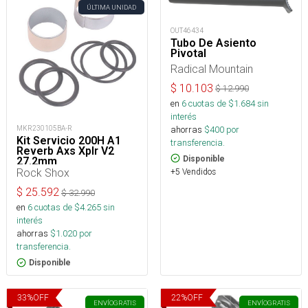
ÚLTIMA UNIDAD
OUT46434
Tubo De Asiento
Pivotal
Radical Mountain
$
10.103
$
12.990
en
6
cuotas de $
1.684
sin
interés
ahorras
$
400
por
MKR230105BA-R
Kit Servicio 200H A1
transferencia.
Reverb Axs Xplr V2
Disponible
27.2mm
Rock Shox
+5 Vendidos
$
25.592
$
32.990
en
6
cuotas de $
4.265
sin
interés
ahorras
$
1.020
por
transferencia.
Disponible
33
%
OFF
22
%
OFF
ENVÍO
GRATIS
ENVÍO
GRATIS