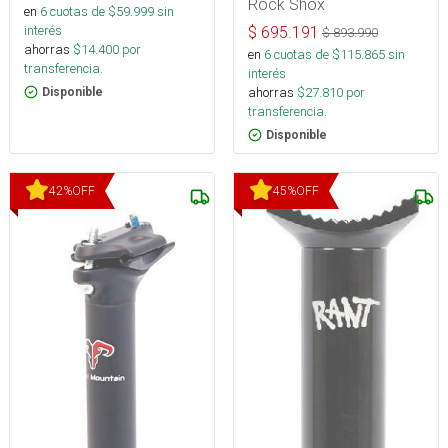
Rock Shox
en
6
cuotas de $
59.999
sin
interés
$
695.191
$
893.990
ahorras
$
14.400
por
en
6
cuotas de $
115.865
sin
transferencia.
interés
ahorras
$
27.810
por
Disponible
transferencia.
Disponible
42
%
OFF
45
%
OFF