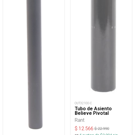
OUT32100-C
Tubo de Asiento
Believe Pivotal
Rant
$
12.566
$
22.990