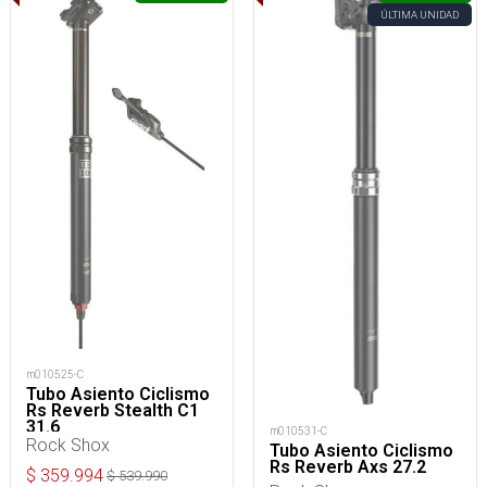
ÚLTIMA UNIDAD
m010525-C
Tubo Asiento Ciclismo
Rs Reverb Stealth C1
31.6
m010531-C
Rock Shox
Tubo Asiento Ciclismo
Rs Reverb Axs 27.2
$
359.994
$
539.990