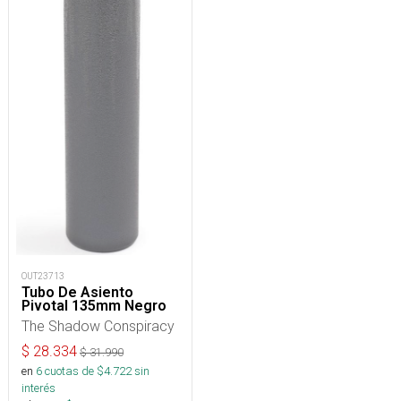
OUT23713
Tubo De Asiento
Pivotal 135mm Negro
The Shadow Conspiracy
$
28.334
$
31.990
en
6
cuotas de $
4.722
sin
interés