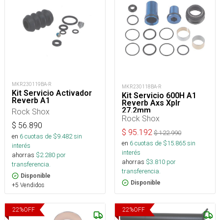
MKR230119BA-R
MKR230118BA-R
Kit Servicio Activador
Kit Servicio 600H A1
Reverb A1
Reverb Axs Xplr
27.2mm
Rock Shox
Rock Shox
$
56.890
$
95.192
$
122.990
en
6
cuotas de $
9.482
sin
en
6
cuotas de $
15.865
sin
interés
interés
ahorras
$
2.280
por
ahorras
$
3.810
por
transferencia.
transferencia.
Disponible
Disponible
+5 Vendidos
22
%
OFF
22
%
OFF