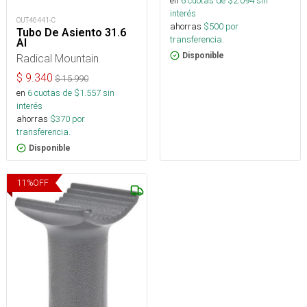
en
6
cuotas de $
2.094
sin
interés
OUT46441-C
ahorras
$
500
por
Tubo De Asiento 31.6
transferencia.
Al
Disponible
Radical Mountain
$
9.340
$
15.990
en
6
cuotas de $
1.557
sin
interés
ahorras
$
370
por
transferencia.
Disponible
11
%
OFF