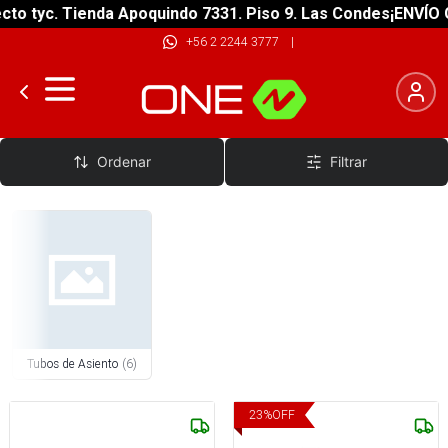
o tyc. Tienda Apoquindo 7331. Piso 9. Las Condes
¡ENVÍO GR
+56 2 2244 3777
|
Tubos de Asiento
Ordenar
Filtrar
Tubos de Asiento
(
6
)
23
%
OFF