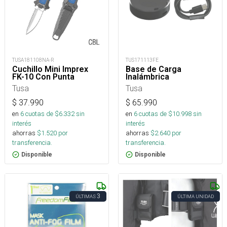
TUSA181108NA-R
TUS171113FE
Cuchillo Mini Imprex
Base de Carga
FK-10 Con Punta
Inalámbrica
Tusa
Tusa
$
37.990
$
65.990
en
6
cuotas de $
6.332
sin
en
6
cuotas de $
10.998
sin
interés
interés
ahorras
$
1.520
por
ahorras
$
2.640
por
transferencia.
transferencia.
Disponible
Disponible
3
ÚLTIMAS
ÚLTIMA UNIDAD