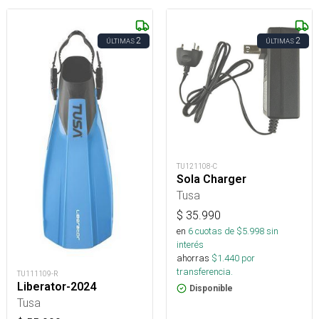
2
2
ÚLTIMAS
ÚLTIMAS
TU121108-C
Sola Charger
Tusa
$
35.990
en
6
cuotas de $
5.998
sin
interés
ahorras
$
1.440
por
transferencia.
TU111109-R
Liberator-2024
Disponible
Tusa