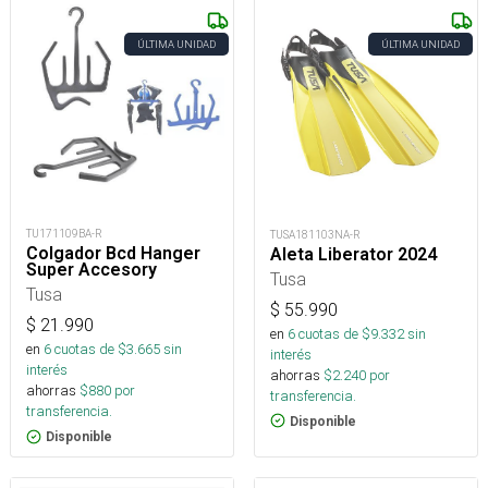
ÚLTIMA UNIDAD
ÚLTIMA UNIDAD
TU171109BA-R
TUSA181103NA-R
Colgador Bcd Hanger
Aleta Liberator 2024
Super Accesory
Tusa
Tusa
$
55.990
$
21.990
en
6
cuotas de $
9.332
sin
en
6
cuotas de $
3.665
sin
interés
interés
ahorras
$
2.240
por
ahorras
$
880
por
transferencia.
transferencia.
Disponible
Disponible