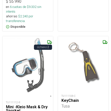
$
55.990
en
6
cuotas de $
9.332
sin
interés
ahorras
$
2.240
por
transferencia.
Disponible
2
ÚLTIMAS
TU111108-C
KeyChain
TU111112-R
Tusa
Mini -Kleio Mask & Dry
Snorkel