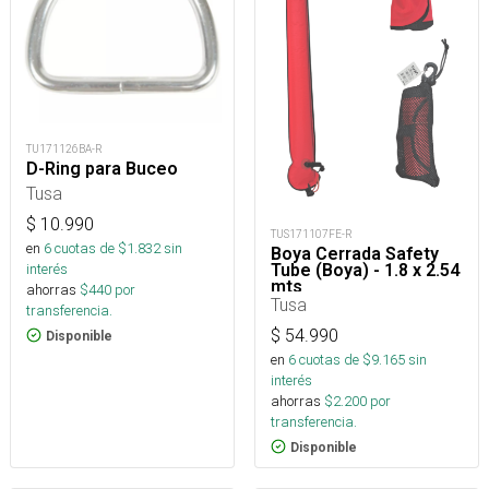
TU171126BA-R
D-Ring para Buceo
Tusa
$
10.990
TUS171107FE-R
en
6
cuotas de $
1.832
sin
Boya Cerrada Safety
Tube (Boya) - 1.8 x 2.54
interés
mts
ahorras
$
440
por
Tusa
transferencia.
$
54.990
Disponible
en
6
cuotas de $
9.165
sin
interés
ahorras
$
2.200
por
transferencia.
Disponible