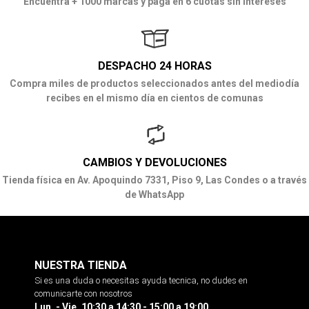
Encuentra + 1000 marcas y paga en 6 cuotas sin intereses
DESPACHO 24 HORAS
Compra miles de productos seleccionados antes del mediodía
recibes en el mismo día en cientos de comunas
CAMBIOS Y DEVOLUCIONES
Tienda física en Av. Apoquindo 7331, Piso 9, Las Condes o a través
de WhatsApp
NUESTRA TIENDA
Si es una duda o necesitas ayuda tecnica, no dudes en
comunicarte con nosotros
Lun. - Vie. 10:30 a 14:30 - 15:00 a 19:00