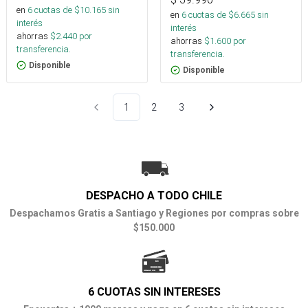
en
6
cuotas de $
10.165
sin
en
6
cuotas de $
6.665
sin
interés
interés
ahorras
$
2.440
por
ahorras
$
1.600
por
transferencia.
transferencia.
Disponible
Disponible
1
2
3
DESPACHO A TODO CHILE
Despachamos Gratis a Santiago y Regiones por compras sobre
$150.000
6 CUOTAS SIN INTERESES