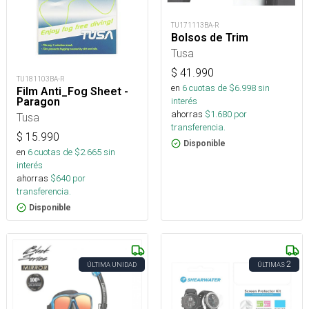
TU171113BA-R
Bolsos de Trim
Tusa
$
41.990
TU181103BA-R
en
6
cuotas de $
6.998
sin
Film Anti_Fog Sheet -
interés
Paragon
ahorras
$
1.680
por
Tusa
transferencia.
$
15.990
Disponible
en
6
cuotas de $
2.665
sin
interés
ahorras
$
640
por
transferencia.
Disponible
2
ÚLTIMA UNIDAD
ÚLTIMAS