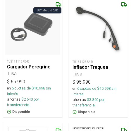
ÚLTIMA UNIDAD
TUS171112FE-R
TU181123BA-R
Cargador Peregrine
Inflador Traquea
Tusa
Tusa
$
65.990
$
95.990
en
6
cuotas de $
10.998
sin
en
6
cuotas de $
15.998
sin
interés
interés
ahorras
$
2.640
por
ahorras
$
3.840
por
transferencia.
transferencia.
Disponible
Disponible