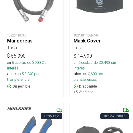
TUS201107FE
TUSA181106NA-R
Mangereas
Mask Cover
Tusa
Tusa
$
55.990
$
14.990
en
6
cuotas de $
9.332
sin
en
6
cuotas de $
2.498
sin
interés
interés
ahorras
$
2.240
por
ahorras
$
600
por
transferencia.
transferencia.
Disponible
Disponible
+5 Vendidos
2
ÚLTIMAS
ÚLTIMA UNIDAD