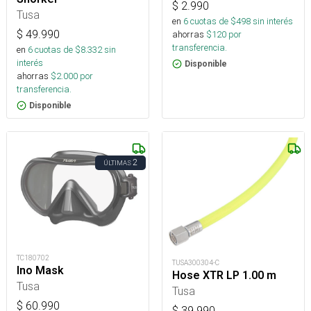
$
2.990
Tusa
en
6
cuotas de $
498
sin interés
$
49.990
ahorras
$
120
por
transferencia.
en
6
cuotas de $
8.332
sin
interés
Disponible
ahorras
$
2.000
por
transferencia.
Disponible
2
ÚLTIMAS
TC180702
TUSA300304-C
Ino Mask
Hose XTR LP 1.00 m
Tusa
Tusa
$
60.990
$
39.990