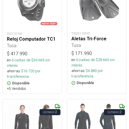
TUS201105FE
TC0710109
Aletas Tri-Force
Reloj Computador TC1
Tusa
Tusa
$
171.990
$
417.990
en
6
cuotas de $
28.665
sin
en
6
cuotas de $
69.665
sin
interés
interés
ahorras
$
6.880
por
ahorras
$
16.720
por
transferencia.
transferencia.
Disponible
Disponible
+5 Vendidos
2
2
ÚLTIMAS
ÚLTIMAS