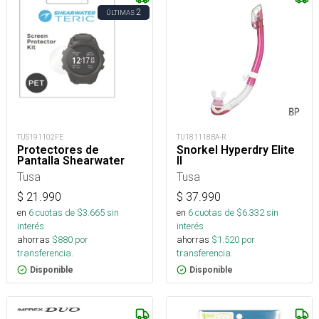
2
ÚLTIMAS
TUS191102FE
TU181118BA-R
Protectores de
Snorkel Hyperdry Elite
Pantalla Shearwater
II
Tusa
Tusa
$
21.990
$
37.990
en
6
cuotas de $
3.665
sin
en
6
cuotas de $
6.332
sin
interés
interés
ahorras
$
880
por
ahorras
$
1.520
por
transferencia.
transferencia.
Disponible
Disponible