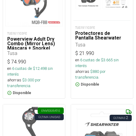
TUS191103FE
Protectores de
TUS161103FE
Pantalla Shearwater
Powerview Adult Dry
Combo (Mirror Lens)
Tusa
Máscara + Snorkel
Tusa
$
21.990
en
6
cuotas de $
3.665
sin
$
74.990
interés
en
6
cuotas de $
12.498
sin
ahorras
$
880
por
interés
transferencia.
ahorras
$
3.000
por
Disponible
transferencia.
Disponible
ENVÍO
GRATIS
ÚLTIMA UNIDAD
2
ÚLTIMAS