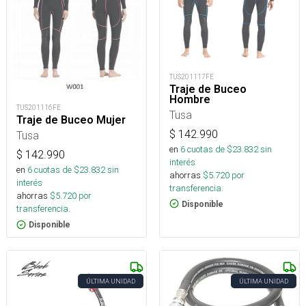
TUS201117FE
Traje de Buceo
Hombre
TUS201116FE
Tusa
Traje de Buceo Mujer
$
142.990
Tusa
en
6
cuotas de $
23.832
sin
$
142.990
interés
en
6
cuotas de $
23.832
sin
ahorras
$
5.720
por
interés
transferencia.
ahorras
$
5.720
por
Disponible
transferencia.
Disponible
ÚLTIMA UNIDAD
ÚLTIMA UNIDAD