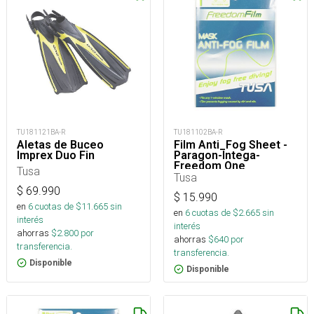
TU181121BA-R
TU181102BA-R
Aletas de Buceo
Film Anti_Fog Sheet -
Imprex Duo Fin
Paragon-Intega-
Freedom One
Tusa
Tusa
$
69.990
$
15.990
en
6
cuotas de $
11.665
sin
en
6
cuotas de $
2.665
sin
interés
interés
ahorras
$
2.800
por
ahorras
$
640
por
transferencia.
transferencia.
Disponible
Disponible