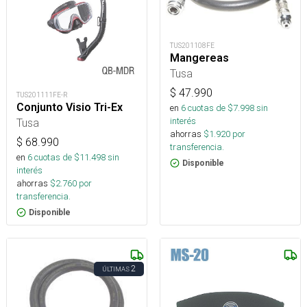
TUS201108FE
Mangereas
Tusa
$
47.990
TUS201111FE-R
Conjunto Visio Tri-Ex
en
6
cuotas de $
7.998
sin
interés
Tusa
ahorras
$
1.920
por
$
68.990
transferencia.
en
6
cuotas de $
11.498
sin
Disponible
interés
ahorras
$
2.760
por
transferencia.
Disponible
2
ÚLTIMAS