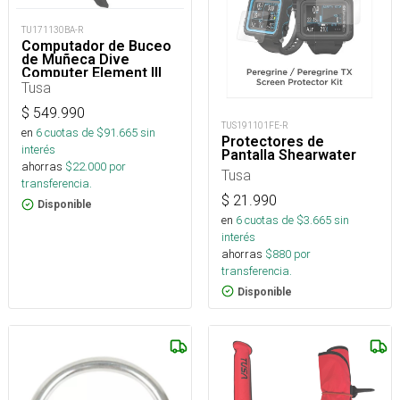
TU171130BA-R
Computador de Buceo
de Muñeca Dive
Computer Element III
Tusa
$
549.990
TUS191101FE-R
en
6
cuotas de $
91.665
sin
Protectores de
interés
Pantalla Shearwater
ahorras
$
22.000
por
Tusa
transferencia.
$
21.990
Disponible
en
6
cuotas de $
3.665
sin
interés
ahorras
$
880
por
transferencia.
Disponible