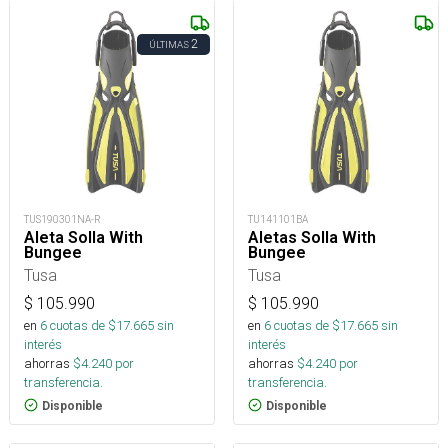
2
ÚLTIMAS
TUS190301NA-R
TU141101BA
Aleta Solla With
Aletas Solla With
Bungee
Bungee
Tusa
Tusa
$
105.990
$
105.990
en
6
cuotas de $
17.665
sin
en
6
cuotas de $
17.665
sin
interés
interés
ahorras
$
4.240
por
ahorras
$
4.240
por
transferencia.
transferencia.
Disponible
Disponible