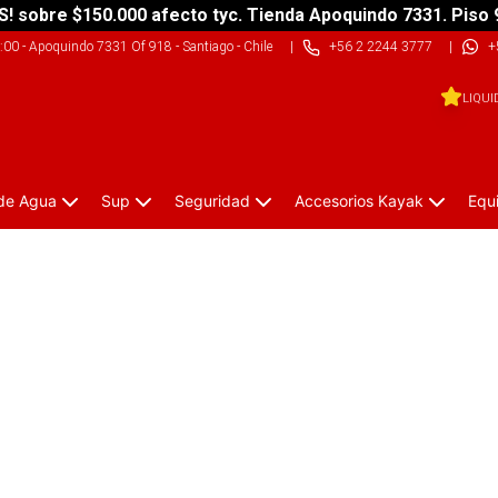
S! sobre $150.000 afecto tyc. Tienda Apoquindo 7331. Piso 
9:00
-
Apoquindo 7331 Of 918 - Santiago - Chile
|
+56 2 2244 3777
|
+
LIQUI
 de Agua
Sup
Seguridad
Accesorios Kayak
Equ