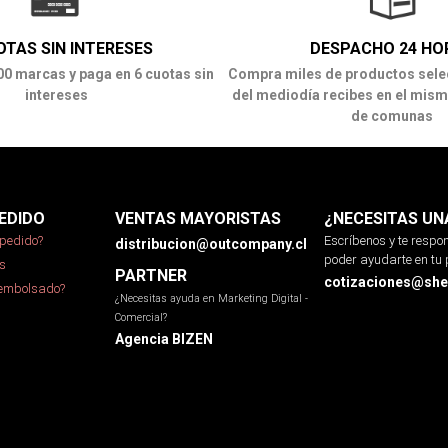
OTAS SIN INTERESES
DESPACHO 24 HO
00 marcas y paga en 6 cuotas sin
Compra miles de productos sele
intereses
del mediodía recibes en el mism
de comunas
EDIDO
VENTAS MAYORISTAS
¿NECESITAS UN
pedido?
Escríbenos y te resp
distribucion@outcompany.cl
poder ayudarte en tu 
s
PARTNER
cotizaciones@sher
eembolsado?
¿Necesitas ayuda en Marketing Digital -
Comercial?
Agencia BIZEN