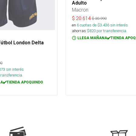
Adulto
Macron
$
20.614
$
30.990
en
6
cuotas de $
3.436
sin interés
ahorras
$
820
por transferencia.
LLEGA MAÑANA✔️TIENDA APOQ
útbol London Delta
90
073
sin interés
transferencia.
A✔️TIENDA APOQUINDO