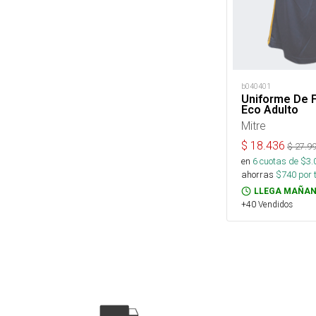
b040401
Uniforme De F
Eco Adulto
Mitre
$
18.436
$
27.9
en
6
cuotas de $
3.
ahorras
$
740
por 
LLEGA MAÑAN
+40 Vendidos