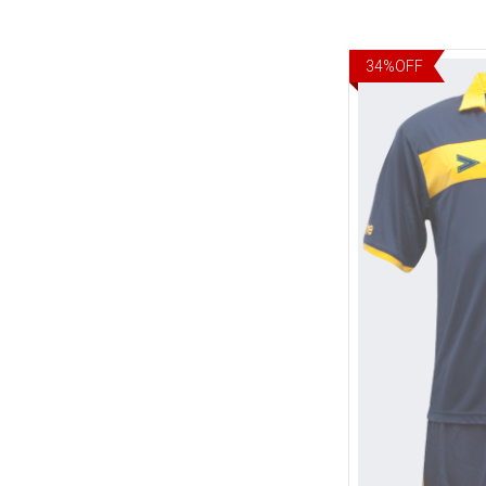
34
%
OFF