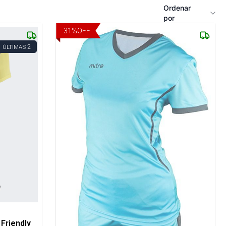
Ordenar
por
31
%
OFF
2
ÚLTIMAS
Friendly