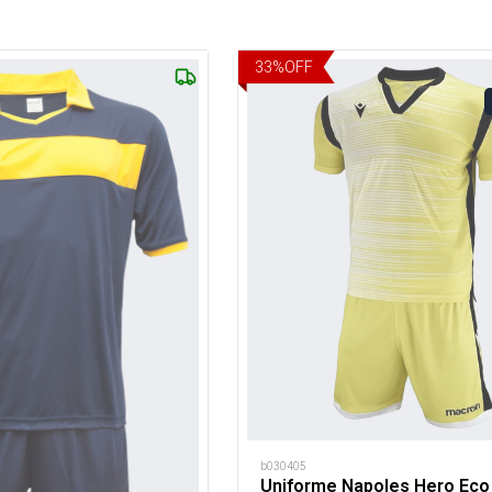
33
%
OFF
b030405
Uniforme Napoles Hero Eco 