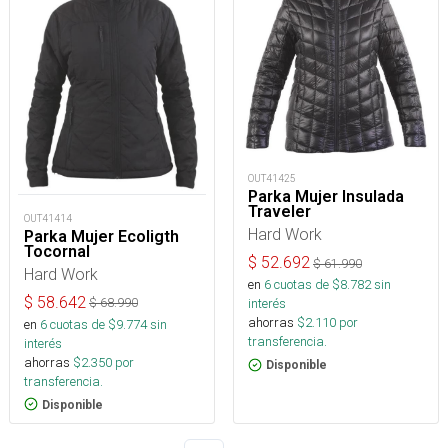
OUT41425
Parka Mujer Insulada
Traveler
OUT41414
Hard Work
Parka Mujer Ecoligth
Tocornal
$
52.692
$
61.990
Hard Work
en
6
cuotas de $
8.782
sin
$
58.642
$
68.990
interés
ahorras
$
2.110
por
en
6
cuotas de $
9.774
sin
transferencia.
interés
ahorras
$
2.350
por
Disponible
transferencia.
Disponible