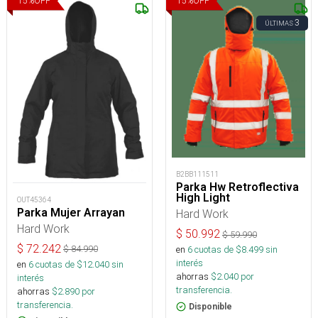
15
%
OFF
15
%
OFF
3
ÚLTIMAS
B2BB111511
Parka Hw Retroflectiva
High Light
OUT45364
Parka Mujer Arrayan
Hard Work
Hard Work
$
50.992
$
59.990
$
72.242
$
84.990
en
6
cuotas de $
8.499
sin
interés
en
6
cuotas de $
12.040
sin
ahorras
$
2.040
por
interés
transferencia.
ahorras
$
2.890
por
transferencia.
Disponible