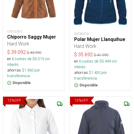
s191220-C
OUT45373
Chiporro Saggy Mujer
Polar Mujer Llanquihue
Hard Work
Hard Work
$
39.092
$
45.990
$
35.692
$
41.990
en
6
cuotas de $
6.515
sin
en
6
cuotas de $
5.949
sin
interés
interés
ahorras
$
1.560
por
ahorras
$
1.430
por
transferencia.
transferencia.
Disponible
Disponible
15
%
OFF
15
%
OFF