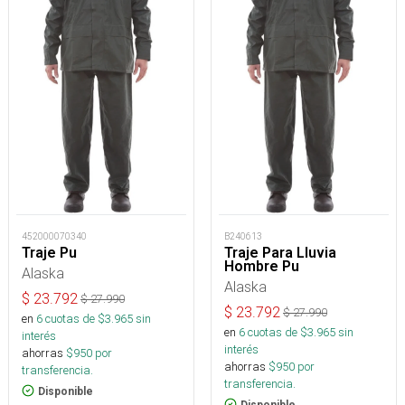
452000070340
B240613
Traje Pu
Traje Para Lluvia
Hombre Pu
Alaska
Alaska
$
23.792
$
27.990
$
23.792
$
27.990
en
6
cuotas de $
3.965
sin
en
6
cuotas de $
3.965
sin
interés
interés
ahorras
$
950
por
ahorras
$
950
por
transferencia.
transferencia.
Disponible
Disponible