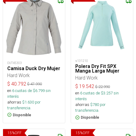
s131210
OUT45303
Polera Dry Fit SPX
Camisa Duck Dry Mujer
Manga Larga Mujer
Hard Work
Hard Work
$
40.792
$
47.990
$
19.542
$
22.990
en
6
cuotas de $
6.799
sin
en
6
cuotas de $
3.257
sin
interés
interés
ahorras
$
1.630
por
ahorras
$
780
por
transferencia.
transferencia.
Disponible
Disponible
15
%
OFF
15
%
OFF