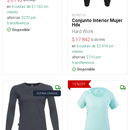
$
6.792
$
7.990
en
6
cuotas de $
1.132
sin
interés
B2280730
ahorras
$
270
por
Conjunto Interior Mujer
transferencia.
Hdx
Disponible
Hard Work
$
17.842
$
20.990
en
6
cuotas de $
2.974
sin
interés
ahorras
$
710
por
transferencia.
Disponible
15
%
OFF
ÚLTIMA UNIDAD