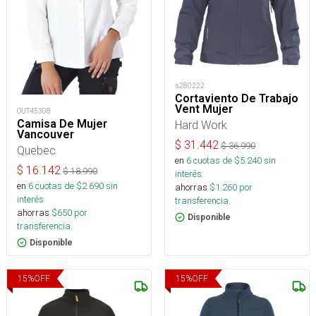
s280222
Cortaviento De Trabajo
Vent Mujer
OUT45308
Camisa De Mujer
Hard Work
Vancouver
$
31.442
$
36.990
Quebec
en
6
cuotas de $
5.240
sin
$
16.142
$
18.990
interés
en
6
cuotas de $
2.690
sin
ahorras
$
1.260
por
interés
transferencia.
ahorras
$
650
por
Disponible
transferencia.
Disponible
15
%
OFF
15
%
OFF