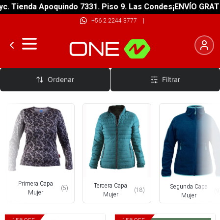
nda Apoquindo 7331. Piso 9. Las Condes
¡ENVÍO GRATIS! sobr
+56 2 2244 3777
|
Vestimenta De Trabajo Superior Mujer
Ordenar
Filtrar
Primera Capa
Tercera Capa
Segunda Capa
(
5
)
(
18
)
(
9
Mujer
Mujer
Mujer