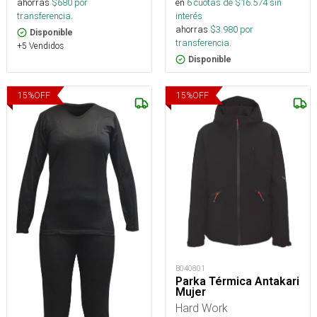
en
6
cuotas de $
16.574
sin
ahorras
$
680
por
interés
transferencia.
ahorras
$
3.980
por
Disponible
transferencia.
+5 Vendidos
Disponible
15
%
OFF
15
%
OFF
B040801
Parka Térmica Antakari
Mujer
Hard Work