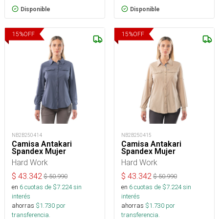
Disponible
Disponible
15
%
OFF
15
%
OFF
NB2B250414
NB2B250415
Camisa Antakari
Camisa Antakari
Spandex Mujer
Spandex Mujer
Hard Work
Hard Work
$
43.342
$
43.342
$
50.990
$
50.990
en
6
cuotas de $
7.224
sin
en
6
cuotas de $
7.224
sin
interés
interés
ahorras
$
1.730
por
ahorras
$
1.730
por
transferencia.
transferencia.