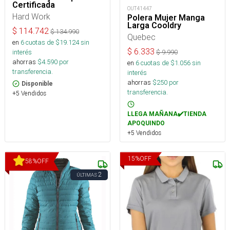
Certificada
OUT41447
Hard Work
Polera Mujer Manga
Larga Cooldry
$
114.742
$
134.990
Quebec
en
6
cuotas de $
19.124
sin
$
6.333
interés
$
9.990
ahorras
$
4.590
por
en
6
cuotas de $
1.056
sin
transferencia.
interés
ahorras
$
250
por
Disponible
transferencia.
+5 Vendidos
LLEGA MAÑANA✔️TIENDA
APOQUINDO
+5 Vendidos
15
%
OFF
58
%
OFF
2
ÚLTIMAS