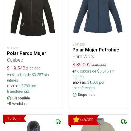
s141223
s141218
Polar Mujer Petrohue
Polar Pardo Mujer
Hard Work
Quebec
$
39.092
$
45.990
$
19.542
$
22.990
en
6
cuotas de $
6.515
sin
en
6
cuotas de $
3.257
sin
interés
interés
ahorras
$
1.560
por
ahorras
$
780
por
transferencia.
transferencia.
Disponible
Disponible
+5 Vendidos
15
%
OFF
44
%
OFF