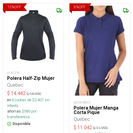
15
%
OFF
8
%
OFF
s141216
Polera Half-Zip Mujer
Quebec
$
14.442
$
16.990
en
6
cuotas de $
2.407
sin
OUT41450-C
interés
Polera Mujer Manga
ahorras
$
580
por
Corta Pique
transferencia.
Quebec
Disponible
$
11.042
$
11.990