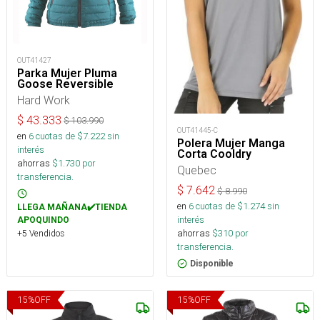
OUT41427
Parka Mujer Pluma
Goose Reversible
Hard Work
$
43.333
$
103.990
OUT41445-C
en
6
cuotas de $
7.222
sin
Polera Mujer Manga
interés
Corta Cooldry
ahorras
$
1.730
por
Quebec
transferencia.
$
7.642
$
8.990
en
6
cuotas de $
1.274
sin
LLEGA MAÑANA✔️TIENDA
interés
APOQUINDO
ahorras
$
310
por
+5 Vendidos
transferencia.
Disponible
15
%
OFF
15
%
OFF