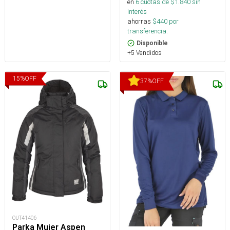
en
6
cuotas de $
1.840
sin
interés
ahorras
$
440
por
transferencia.
Disponible
+5 Vendidos
15
%
OFF
37
%
OFF
OUT41406
Parka Mujer Aspen