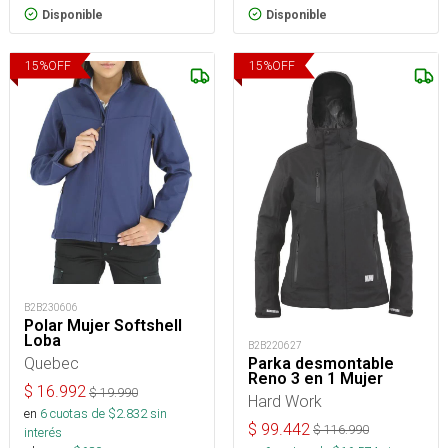
Disponible
Disponible
15
%
OFF
15
%
OFF
B2B230606
Polar Mujer Softshell
Loba
B2B220627
Quebec
Parka desmontable
Reno 3 en 1 Mujer
$
16.992
$
19.990
Hard Work
en
6
cuotas de $
2.832
sin
$
99.442
$
116.990
interés