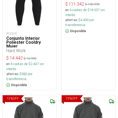
$
111.342
$
130.990
en
6
cuotas de $
18.557
sin
interés
ahorras
$
4.450
por
transferencia.
Disponible
B220630
Conjunto Interior
Poliester Cooldry
Mujer
Hard Work
$
14.442
$
16.990
en
6
cuotas de $
2.407
sin
interés
ahorras
$
580
por
transferencia.
Disponible
15
%
OFF
15
%
OFF