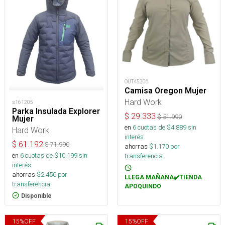
OUT45306
Camisa Oregon Mujer
Hard Work
s161205
Parka Insulada Explorer
$
29.333
$
51.990
Mujer
en
6
cuotas de $
4.889
sin
Hard Work
interés
$
61.192
$
71.990
ahorras
$
1.170
por
en
6
cuotas de $
10.199
sin
transferencia.
interés
ahorras
$
2.450
por
LLEGA MAÑANA✔️TIENDA
transferencia.
APOQUINDO
Disponible
15
%
OFF
15
%
OFF