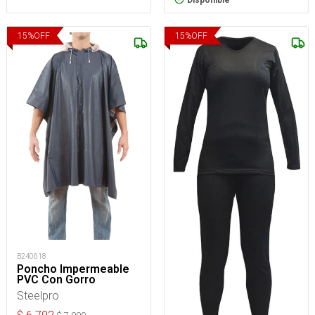
15
%
OFF
15
%
OFF
B240618
Poncho Impermeable
PVC Con Gorro
Steelpro