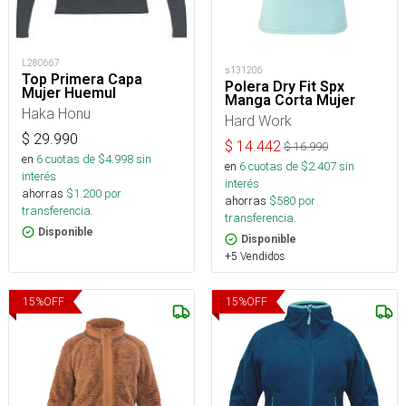
L280667
s131206
Top Primera Capa
Polera Dry Fit Spx
Mujer Huemul
Manga Corta Mujer
Haka Honu
Hard Work
$
29.990
$
14.442
$
16.990
en
6
cuotas de $
4.998
sin
en
6
cuotas de $
2.407
sin
interés
interés
ahorras
$
1.200
por
ahorras
$
580
por
transferencia.
transferencia.
Disponible
Disponible
+5 Vendidos
15
%
OFF
15
%
OFF