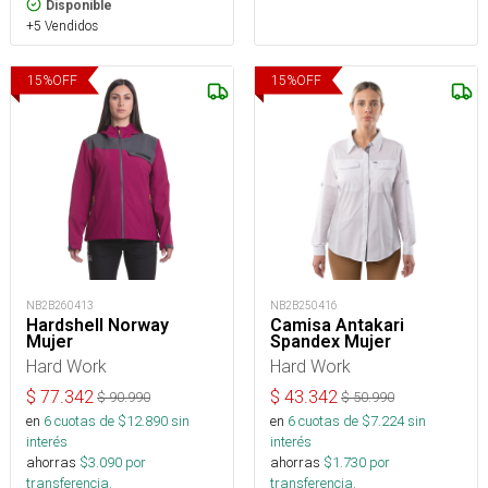
Disponible
+5 Vendidos
15
%
OFF
15
%
OFF
NB2B260413
NB2B250416
Hardshell Norway
Camisa Antakari
Mujer
Spandex Mujer
Hard Work
Hard Work
$
77.342
$
43.342
$
90.990
$
50.990
en
6
cuotas de $
12.890
sin
en
6
cuotas de $
7.224
sin
interés
interés
ahorras
$
3.090
por
ahorras
$
1.730
por
transferencia.
transferencia.