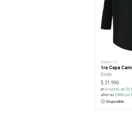
DOI0807113
1ra Capa Cam
Doite
$
21.990
en
6
cuotas de $
3.
ahorras
$
880
por 
Disponible