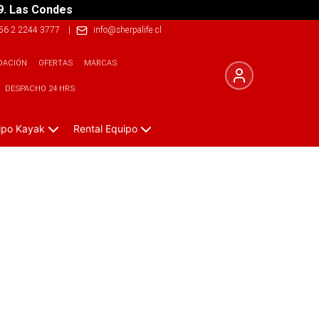
9. Las Condes
56 2 2244 3777
|
info@sherpalife.cl
DACIÓN
OFERTAS
MARCAS
DESPACHO 24 HRS
ipo Kayak
Rental Equipo