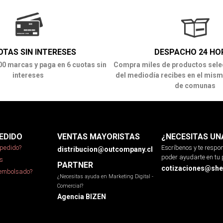
OTAS SIN INTERESES
DESPACHO 24 HO
00 marcas y paga en 6 cuotas sin
Compra miles de productos sele
intereses
del mediodía recibes en el mism
de comunas
EDIDO
VENTAS MAYORISTAS
¿NECESITAS UN
pedido?
Escríbenos y te resp
distribucion@outcompany.cl
poder ayudarte en tu 
s
PARTNER
cotizaciones@sher
eembolsado?
¿Necesitas ayuda en Marketing Digital -
Comercial?
Agencia BIZEN