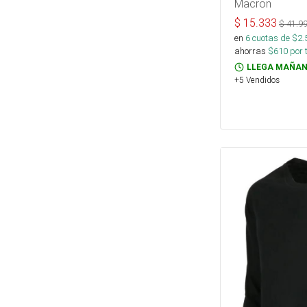
Macron
$
15.333
$
41.9
en
6
cuotas de $
2.
ahorras
$
610
por 
LLEGA MAÑAN
+5 Vendidos