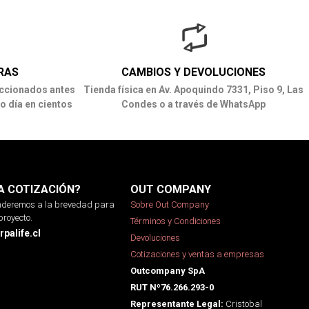
RAS
CAMBIOS Y DEVOLUCIONES
ccionados antes
Tienda física en Av. Apoquindo 7331, Piso 9, Las
o día en cientos
Condes o a través de WhatsApp
A COTIZACIÓN?
OUT COMPANY
onderemos a la brevedad para
Sobre Out Company
proyecto.
Términos y Condiciones
palife.cl
Devoluciones
Cotizaciones y ventas a empresas
Outcompany SpA
RUT Nº76.266.293-0
Cristobal
Representante Legal: