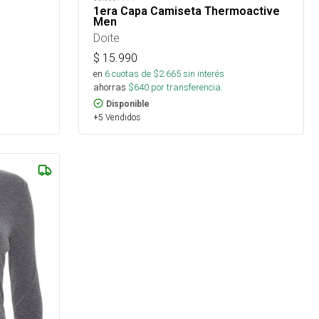
1era Capa Camiseta Thermoactive
Men
Doite
$
15.990
en
6
cuotas de $
2.665
sin interés
ahorras
$
640
por transferencia.
Disponible
+5 Vendidos