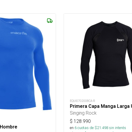
EQUI0702008CA-R
Primera Capa Manga Larga 
Singing Rock
$
128.990
 Hombre
en
6
cuotas de $
21.498
sin interés