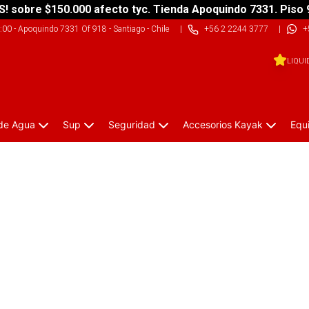
S! sobre $150.000 afecto tyc. Tienda Apoquindo 7331. Piso 
9:00
-
Apoquindo 7331 Of 918 - Santiago - Chile
|
+56 2 2244 3777
|
+
LIQUI
 de Agua
Sup
Seguridad
Accesorios Kayak
Equ