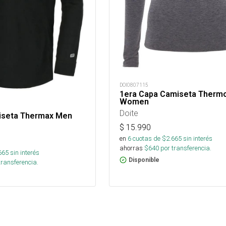
DOI0807115
1era Capa Camiseta Thermo
Women
Doite
iseta Thermax Men
$
15.990
en
6
cuotas de $
2.665
sin interés
ahorras
$
640
por transferencia.
665
sin interés
Disponible
transferencia.