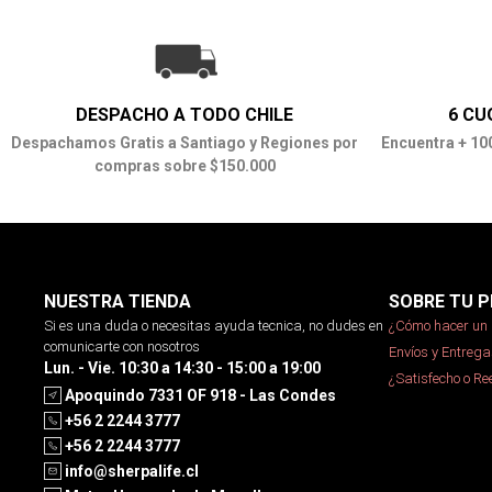
DESPACHO A TODO CHILE
6 CU
Despachamos Gratis a Santiago y Regiones por
Encuentra + 10
compras sobre $150.000
NUESTRA TIENDA
SOBRE TU P
Si es una duda o necesitas ayuda tecnica, no dudes en
¿Cómo hacer un 
comunicarte con nosotros
Envíos y Entrega
Lun. - Vie. 10:30 a 14:30 - 15:00 a 19:00
¿Satisfecho o R
Apoquindo 7331 OF 918 - Las Condes
+56 2 2244 3777
+56 2 2244 3777
info@sherpalife.cl