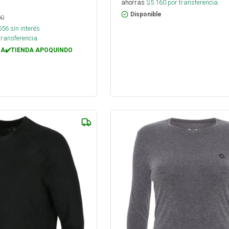
ahorras
$
5.160
por transferencia.
Disponible
90
556
sin interés
transferencia.
A✔️TIENDA APOQUINDO