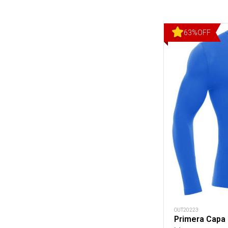
63
%
OFF
OUT20223
Primera Capa