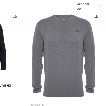
Ordenar
por
Unisex
DOI0807114