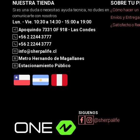
NUESTRA TIENDA
SOBRE TU P
Si es una duda o necesitas ayuda tecnica, no dudes en
¿Cómo hacer un 
comunicarte con nosotros
Envíos y Entrega
Lun. - Vie. 10:30 a 14:30 - 15:00 a 19:00
¿Satisfecho o R
Apoquindo 7331 OF 918 - Las Condes
+56 2 2244 3777
+56 2 2244 3777
info@sherpalife.cl
Metro Hernando de Magallanes
Estacionamiento Público
SIGUENOS
@sherpalife