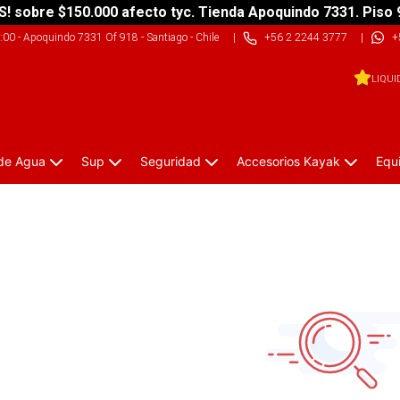
S! sobre $150.000 afecto tyc. Tienda Apoquindo 7331. Piso 
9:00
-
Apoquindo 7331 Of 918 - Santiago - Chile
|
+56 2 2244 3777
|
+
LIQUI
 de Agua
Sup
Seguridad
Accesorios Kayak
Equ