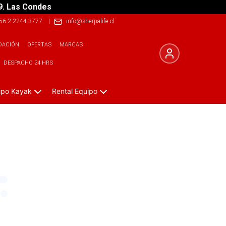
9. Las Condes
56 2 2244 3777
|
info@sherpalife.cl
DACIÓN
OFERTAS
MARCAS
DESPACHO 24 HRS
ipo Kayak
Rental Equipo