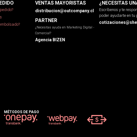
EDIDO
VENTAS MAYORISTAS
¿NECESITAS UN
pedido?
Escríbenos y te resp
distribucion@outcompany.cl
poder ayudarte en tu 
s
PARTNER
cotizaciones@sher
eembolsado?
¿Necesitas ayuda en Marketing Digital -
Comercial?
Agencia BIZEN
MÉTODOS DE PAGO